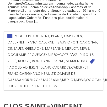
DomaineDeCazabanInstagram : domainedecazabanWine
Tourism Tour : domaine-de-cazabanAop Cabardès AOP
MinervoisSur la route des châteaux de cathares, 20 ha niché
dans le Carcassonnais, le Domaine de Cazaban répond de
l’appellation Cabardès, l’une des plus occidentales du
Languedoc. Déjà […]
POSTED IN
ADHERENT
,
BLANC
,
CABARDÈS
,
CABERNET FRANC
,
CABERNET-SAUVIGNON
,
CARIGNAN
,
CINSAULT
,
GRENACHE
,
MARSANNE
,
MERLOT
,
NEWS
,
OCCITANIE
,
PROVENCE-ALPES-CÔTE D'AZUR
,
ROLLE
,
ROSÉ
,
ROUGE
,
ROUSSANNE
,
SYRAH
,
VERMENTINO
TAGGED
ADHERENT
,
BLANC
,
CABARDÈS
,
CABERNET
FRANC
,
CARIGNAN
,
CINSAULT
,
DOMAINE DE
CAZABAN
,
GRENACHE
,
MARSANNE
,
MERLOT
,
NEWS
,
OCCITANIE
,
TOURISM TOUR
,
ŒNOTOURISME
CLOS SAINT-VINCENT