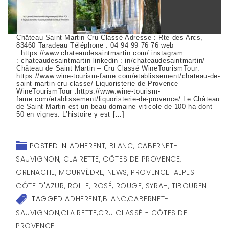
Château Saint-Martin Cru Classé Adresse : Rte des Arcs,
83460 Taradeau Téléphone : 04 94 99 76 76 web
: https://www.chateaudesaintmartin.com/ instagram
: chateaudesaintmartin linkedin : in/chateaudesaintmartin/
Château de Saint Martin – Cru Classé WineTourismTour:
https://www.wine-tourism-fame.com/etablissement/chateau-de-
saint-martin-cru-classe/ Liquoristerie de Provence
WineTourismTour :https://www.wine-tourism-
fame.com/etablissement/liquoristerie-de-provence/ Le Château
de Saint-Martin est un beau domaine viticole de 100 ha dont
50 en vignes. L’histoire y est […]
POSTED IN
ADHERENT
,
BLANC
,
CABERNET-
SAUVIGNON
,
CLAIRETTE
,
CÔTES DE PROVENCE
,
GRENACHE
,
MOURVÈDRE
,
NEWS
,
PROVENCE-ALPES-
CÔTE D'AZUR
,
ROLLE
,
ROSÉ
,
ROUGE
,
SYRAH
,
TIBOUREN
TAGGED
ADHERENT
,
BLANC
,
CABERNET-
SAUVIGNON
,
CLAIRETTE
,
CRU CLASSÉ - CÔTES DE
PROVENCE