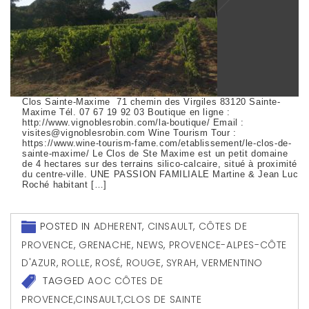
Clos Sainte-Maxime 71 chemin des Virgiles 83120 Sainte-
Maxime Tél. 07 67 19 92 03 Boutique en ligne :
http://www.vignoblesrobin.com/la-boutique/ Email :
visites@vignoblesrobin.com Wine Tourism Tour :
https://www.wine-tourism-fame.com/etablissement/le-clos-de-
sainte-maxime/ Le Clos de Ste Maxime est un petit domaine
de 4 hectares sur des terrains silico-calcaire, situé à proximité
du centre-ville. UNE PASSION FAMILIALE Martine & Jean Luc
Roché habitant […]
POSTED IN
ADHERENT
,
CINSAULT
,
CÔTES DE
PROVENCE
,
GRENACHE
,
NEWS
,
PROVENCE-ALPES-CÔTE
D'AZUR
,
ROLLE
,
ROSÉ
,
ROUGE
,
SYRAH
,
VERMENTINO
TAGGED
AOC CÔTES DE
PROVENCE
,
CINSAULT
,
CLOS DE SAINTE