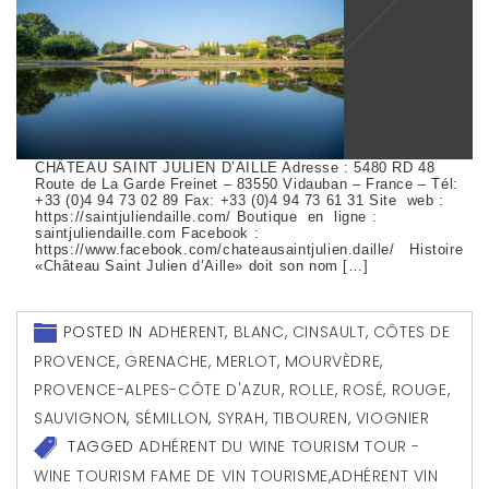
CHÂTEAU SAINT JULIEN D’AILLE Adresse : 5480 RD 48
Route de La Garde Freinet – 83550 Vidauban – France – Tél:
+33 (0)4 94 73 02 89 Fax: +33 (0)4 94 73 61 31 Site web :
https://saintjuliendaille.com/ Boutique en ligne :
saintjuliendaille.com Facebook :
https://www.facebook.com/chateausaintjulien.daille/ Histoire
«Château Saint Julien d’Aille» doit son nom […]
POSTED IN
ADHERENT
,
BLANC
,
CINSAULT
,
CÔTES DE
PROVENCE
,
GRENACHE
,
MERLOT
,
MOURVÈDRE
,
PROVENCE-ALPES-CÔTE D'AZUR
,
ROLLE
,
ROSÉ
,
ROUGE
,
SAUVIGNON
,
SÉMILLON
,
SYRAH
,
TIBOUREN
,
VIOGNIER
TAGGED
ADHÉRENT DU WINE TOURISM TOUR -
WINE TOURISM FAME DE VIN TOURISME
,
ADHÉRENT VIN