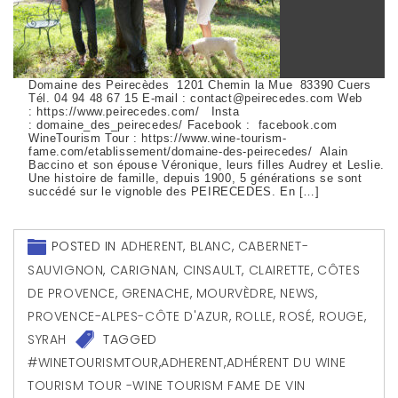
Domaine des Peirecèdes 1201 Chemin la Mue 83390 Cuers
Tél. 04 94 48 67 15 E-mail : contact@peirecedes.com Web
: https://www.peirecedes.com/ Insta
: domaine_des_peirecedes/ Facebook : facebook.com
WineTourism Tour : https://www.wine-tourism-
fame.com/etablissement/domaine-des-peirecedes/ Alain
Baccino et son épouse Véronique, leurs filles Audrey et Leslie.
Une histoire de famille, depuis 1900, 5 générations se sont
succédé sur le vignoble des PEIRECEDES. En […]
POSTED IN
ADHERENT
,
BLANC
,
CABERNET-
SAUVIGNON
,
CARIGNAN
,
CINSAULT
,
CLAIRETTE
,
CÔTES
DE PROVENCE
,
GRENACHE
,
MOURVÈDRE
,
NEWS
,
PROVENCE-ALPES-CÔTE D'AZUR
,
ROLLE
,
ROSÉ
,
ROUGE
,
SYRAH
TAGGED
#WINETOURISMTOUR
,
ADHERENT
,
ADHÉRENT DU WINE
TOURISM TOUR -WINE TOURISM FAME DE VIN