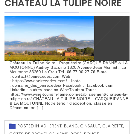
CHÂTEAU LA TULIPE NOIRE
Château La Tulipe Noire Propriétaire (CARQUEIRANNE & LA
MOUTONNE) Audrey Baccino 1820 Avenue Jean Monnet, La
Moutonne 83260 La Crau Tél. 06 77 00 27 76 E-mail
: contact@peirecedes.com Web
: https://www.peirecedes.com/ Insta
: domaine_des_peirecedes/ Facebook : facebook.com
Linkedin : audrey-baccino WineTourism Tour :
https://www.wine-tourism-fame.com/etablissement/chateau-la-
tulipe-noire/ CHÂTEAU LA TULIPE NOIRE – CARQUEIRANNE
& LA MOUTONNE Notre terroir d’exception, classé en
Dénomination […]
POSTED IN
ADHERENT
,
BLANC
,
CINSAULT
,
CLAIRETTE
,
CÔTES DE PROVENCE
,
NEWS
,
ROSÉ
,
ROUGE
,