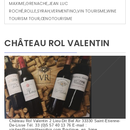
MAXIME
,
GRENACHE
,
JEAN LUC
ROCHÉ
,
ROLLE
,
SYRAH
,
VERMENTINO
,
VIN TOURISME
,
WINE
TOURISM TOUR
,
ŒNOTOURISME
CHÂTEAU ROL VALENTIN
Château Rol Valentin 2 Lieu-Dit Bel Air 33330 Saint-Etienne-
De-Lisse Tél. 33 (0)5 57 40 13 76 E-mail :
visites@vignoblesrobin.com Boutique en ligne