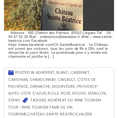
Adresse : 491 Chemin des Peiroux, 83510 Lorgues Tel. : 04
94 67 62 36 Mail : stebeatrice@wanadoo.fr Web – www.sainte-
beatrice.com Facebook :
https://www.facebook.com/Ch.SainteBeatrice/ Le Château
est ouvert aux visiteurs, tous les jours de 9h à 18h, sauf le
dimanche et jours fériés. La promenade pour s’y rendre est
charmante et justifie la […]
POSTED IN
ADHERENT
,
BLANC
,
CABERNET
,
CARIGNAN
,
CHARDONNAY
,
CINSAULT
,
CÔTES DE
PROVENCE
,
GRENACHE
,
MOURVÈDRE
,
PROVENCE-
ALPES-CÔTE D'AZUR
,
ROLLE
,
ROSÉ
,
ROUGE
,
SÉMILLON
,
SYRAH
TAGGED
ADHÉRENT DU WINE TOURISM
TOUR -WINE TOURISM FAME DE VIN
TOURISME
,
CHÂTEAU SAINTE-BÉATRICE
,
VALÉRIE