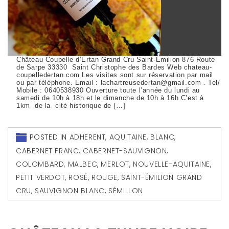
Château Coupelle d’Ertan Grand Cru Saint-Émilion 876 Route
de Sarpe 33330 Saint Christophe des Bardes Web chateau-
coupelledertan.com Les visites sont sur réservation par mail
ou par téléphone. Email : lachartreusedertan@gmail.com . Tel/
Mobile : 0640538930 Ouverture toute l’année du lundi au
samedi de 10h à 18h et le dimanche de 10h à 16h C’est à
1km de la cité historique de […]
POSTED IN
ADHERENT
,
AQUITAINE
,
BLANC
,
CABERNET FRANC
,
CABERNET-SAUVIGNON
,
COLOMBARD
,
MALBEC
,
MERLOT
,
NOUVELLE-AQUITAINE
,
PETIT VERDOT
,
ROSÉ
,
ROUGE
,
SAINT-ÉMILION GRAND
CRU
,
SAUVIGNON BLANC
,
SÉMILLON