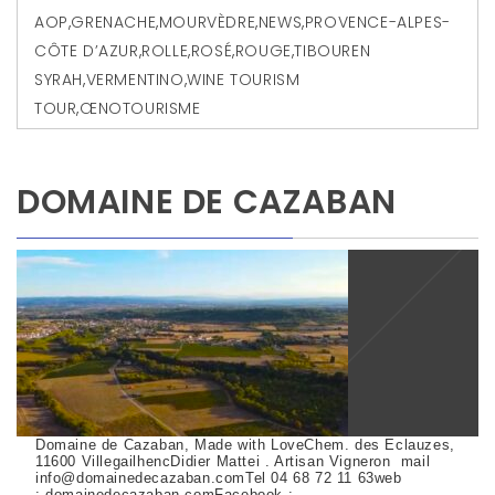
AOP
,
GRENACHE
,
MOURVÈDRE
,
NEWS
,
PROVENCE-ALPES-
CÔTE D’AZUR
,
ROLLE
,
ROSÉ
,
ROUGE
,
TIBOUREN
SYRAH
,
VERMENTINO
,
WINE TOURISM
TOUR
,
ŒNOTOURISME
DOMAINE DE CAZABAN
Domaine de Cazaban, Made with LoveChem. des Eclauzes,
11600 VillegailhencDidier Mattei . Artisan Vigneron mail
info@domainedecazaban.comTel 04 68 72 11 63web
: domainedecazaban.comFacebook :