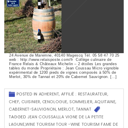
24 Avenue de Maremne, 40140 Magescq Tél. 05 58 47 70 25
web : http://www.relaisposte.com/fr Collège culinaire de
France Relais & Châteaux Michelin – 2 étoiles Les grandes
tables du monde Propriétaire : Jean Coussau Micro vignoble
expérimental de 1200 pieds de vignes composés à 50% de
Merlot, 30% de Tannat et 20% de Cabernet Sauvignon. […]
POSTED IN
ADHERENT
,
AFFILIÉ : RESTAURATEUR,
CHEF, CUISINIER, ŒNOLOGUE, SOMMELIER
,
AQUITAINE
,
CABERNET-SAUVIGNON
,
MERLOT
,
TANNAT
TAGGED
JEAN COUSSAU
,
LA VIGNE DE LA PETITE
LAGUNE
,
WINE TOURISM TOUR -WINE TOURISM FAME DE