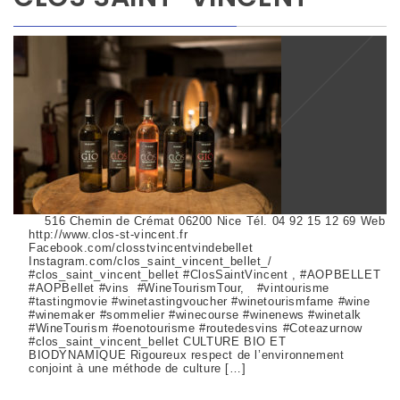
516 Chemin de Crémat 06200 Nice Tél. 04 92 15 12 69 Web
http://www.clos-st-vincent.fr
Facebook.com/closstvincentvindebellet
Instagram.com/clos_saint_vincent_bellet_/
#clos_saint_vincent_bellet #ClosSaintVincent , #AOPBELLET
#AOPBellet #vins #WineTourismTour, #vintourisme
#tastingmovie #winetastingvoucher #winetourismfame #wine
#winemaker #sommelier #winecourse #winenews #winetalk
#WineTourism #oenotourisme #routedesvins #Coteazurnow
#clos_saint_vincent_bellet CULTURE BIO ET
BIODYNAMIQUE Rigoureux respect de l’environnement
conjoint à une méthode de culture […]