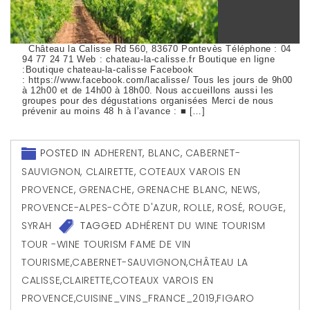
Château la Calisse Rd 560, 83670 Pontevès Téléphone : 04
94 77 24 71 Web : chateau-la-calisse.fr Boutique en ligne
:Boutique chateau-la-calisse Facebook
: https://www.facebook.com/lacalisse/ Tous les jours de 9h00
à 12h00 et de 14h00 à 18h00. Nous accueillons aussi les
groupes pour des dégustations organisées Merci de nous
prévenir au moins 48 h à l’avance : ■ […]
POSTED IN
ADHERENT
,
BLANC
,
CABERNET-
SAUVIGNON
,
CLAIRETTE
,
COTEAUX VAROIS EN
PROVENCE
,
GRENACHE
,
GRENACHE BLANC
,
NEWS
,
PROVENCE-ALPES-CÔTE D'AZUR
,
ROLLE
,
ROSÉ
,
ROUGE
,
SYRAH
TAGGED
ADHÉRENT DU WINE TOURISM
TOUR -WINE TOURISM FAME DE VIN
TOURISME
,
CABERNET-SAUVIGNON
,
CHÂTEAU LA
CALISSE
,
CLAIRETTE
,
COTEAUX VAROIS EN
PROVENCE
,
CUISINE_VINS_FRANCE_2019
,
FIGARO