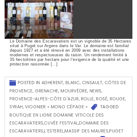
Le Domaine des Escaravatiers est un vignoble de 35 Hectares
situé à Puget sur Argens dans le Var. Le domaine est familial
depuis 1927 et a été rénové en 2009 avec des installations
modernes et respectueuses du raisin. Un rendement limité à
35 hectolitres par hectare pour l’exigence de la qualité et une
protection raisonnée […]
POSTED IN
ADHERENT
,
BLANC
,
CINSAULT
,
CÔTES DE
PROVENCE
,
GRENACHE
,
MOURVÈDRE
,
NEWS
,
PROVENCE-ALPES-CÔTE D'AZUR
,
ROLLE
,
ROSÉ
,
ROUGE
,
SYRAH
,
VIOGNIER « MONO CÉPAGE »
TAGGED
BOUTIQUE EN LIGNE DOMAINE VITICOLE DES
ESCARAVATIERS
,
CUVÉE FESTIVAL
,
DOMAINE DES
ESCARAVATIERS
,
L’ESTEREL
,
MASSIF DES MAURES
,
PUGET