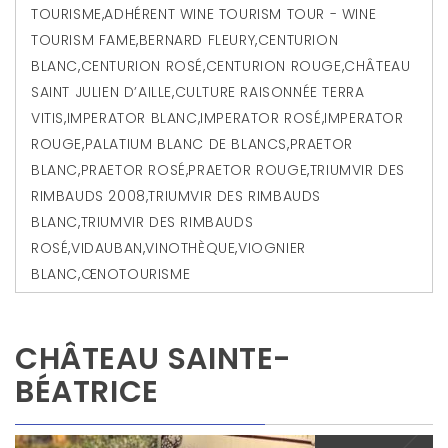
TOURISME
,
ADHÉRENT WINE TOURISM TOUR - WINE
TOURISM FAME
,
BERNARD FLEURY
,
CENTURION
BLANC
,
CENTURION ROSÉ
,
CENTURION ROUGE
,
CHÂTEAU
SAINT JULIEN D’AILLE
,
CULTURE RAISONNÉE TERRA
VITIS
,
IMPERATOR BLANC
,
IMPERATOR ROSÉ
,
IMPERATOR
ROUGE
,
PALATIUM BLANC DE BLANCS
,
PRAETOR
BLANC
,
PRAETOR ROSÉ
,
PRAETOR ROUGE
,
TRIUMVIR DES
RIMBAUDS 2008
,
TRIUMVIR DES RIMBAUDS
BLANC
,
TRIUMVIR DES RIMBAUDS
ROSÉ
,
VIDAUBAN
,
VINOTHÈQUE
,
VIOGNIER
BLANC
,
ŒNOTOURISME
CHÂTEAU SAINTE-
BÉATRICE