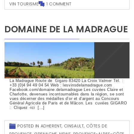
VIN TOURISME
1 COMMENT
DOMAINE DE LA MADRAGUE
La Madrague Route de Gigaro 83420 La Croix Valmer Tél. :
+33 (0)4 94 49 04 54 Web : lesvinsdelamadrague.com
Facebook.com/domaine.delamadrague Les cuvées Claire et
Charlotte, devenues incontournables dans la région, se sont
vues décerner des médailles d’or et d’argent au Concours
Général Agricole de Paris et de Mâcon. Les cuvées GIGARO
: Cliquez -ici […]
POSTED IN
ADHERENT
,
CINSAULT
,
CÔTES DE
PROVENCE
,
GRENACHE
,
NEWS
,
PROVENCE-ALPES-CÔTE