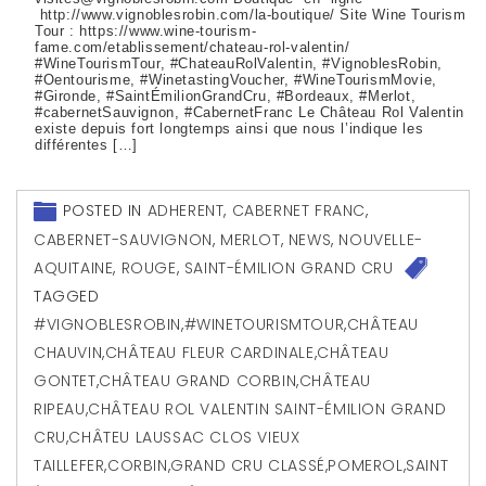
http://www.vignoblesrobin.com/la-boutique/ Site Wine Tourism
Tour : https://www.wine-tourism-
fame.com/etablissement/chateau-rol-valentin/
#WineTourismTour, #ChateauRolValentin, #VignoblesRobin,
#Oentourisme, #WinetastingVoucher, #WineTourismMovie,
#Gironde, #SaintÉmilionGrandCru, #Bordeaux, #Merlot,
#cabernetSauvignon, #CabernetFranc Le Château Rol Valentin
existe depuis fort longtemps ainsi que nous l’indique les
différentes […]
POSTED IN
ADHERENT
,
CABERNET FRANC
,
CABERNET-SAUVIGNON
,
MERLOT
,
NEWS
,
NOUVELLE-
AQUITAINE
,
ROUGE
,
SAINT-ÉMILION GRAND CRU
TAGGED
#VIGNOBLESROBIN
,
#WINETOURISMTOUR
,
CHÂTEAU
CHAUVIN
,
CHÂTEAU FLEUR CARDINALE
,
CHÂTEAU
GONTET
,
CHÂTEAU GRAND CORBIN
,
CHÂTEAU
RIPEAU
,
CHÂTEAU ROL VALENTIN SAINT-ÉMILION GRAND
CRU
,
CHÂTEU LAUSSAC CLOS VIEUX
TAILLEFER
,
CORBIN
,
GRAND CRU CLASSÉ
,
POMEROL
,
SAINT