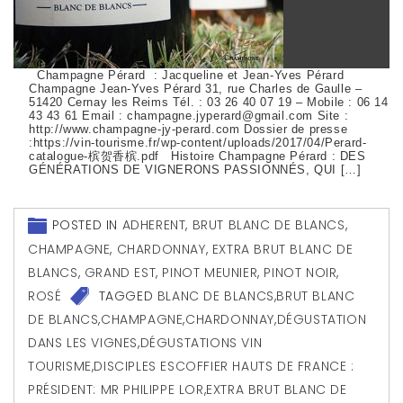
Champagne Pérard : Jacqueline et Jean-Yves Pérard
Champagne Jean-Yves Pérard 31, rue Charles de Gaulle –
51420 Cernay les Reims Tél. : 03 26 40 07 19 – Mobile : 06 14
43 43 61 Email : champagne.jyperard@gmail.com Site :
http://www.champagne-jy-perard.com Dossier de presse
:https://vin-tourisme.fr/wp-content/uploads/2017/04/Perard-
catalogue-槟贺香槟.pdf Histoire Champagne Pérard : DES
GÉNÉRATIONS DE VIGNERONS PASSIONNÉS, QUI […]
POSTED IN
ADHERENT
,
BRUT BLANC DE BLANCS
,
CHAMPAGNE
,
CHARDONNAY
,
EXTRA BRUT BLANC DE
BLANCS
,
GRAND EST
,
PINOT MEUNIER
,
PINOT NOIR
,
ROSÉ
TAGGED
BLANC DE BLANCS
,
BRUT BLANC
DE BLANCS
,
CHAMPAGNE
,
CHARDONNAY
,
DÉGUSTATION
DANS LES VIGNES
,
DÉGUSTATIONS VIN
TOURISME
,
DISCIPLES ESCOFFIER HAUTS DE FRANCE :
PRÉSIDENT: MR PHILIPPE LOR
,
EXTRA BRUT BLANC DE