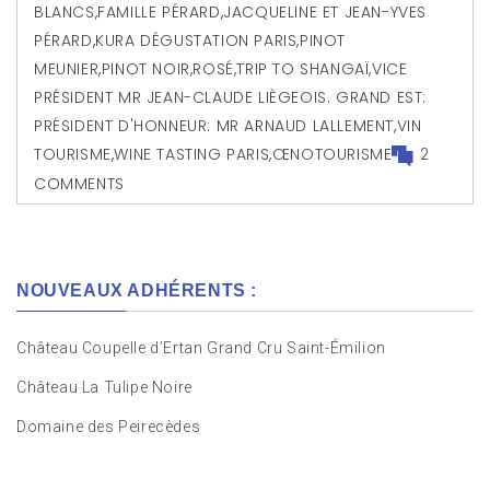
BLANCS
,
FAMILLE PÉRARD
,
JACQUELINE ET JEAN-YVES
PÉRARD
,
KURA DÉGUSTATION PARIS
,
PINOT
MEUNIER
,
PINOT NOIR
,
ROSÉ
,
TRIP TO SHANGAÏ
,
VICE
PRÉSIDENT MR JEAN-CLAUDE LIÈGEOIS. GRAND EST:
PRÉSIDENT D'HONNEUR: MR ARNAUD LALLEMENT
,
VIN
TOURISME
,
WINE TASTING PARIS
,
ŒNOTOURISME
2
COMMENTS
NOUVEAUX ADHÉRENTS :
Château Coupelle d’Ertan Grand Cru Saint-Émilion
Château La Tulipe Noire
Domaine des Peirecèdes