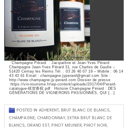
Champagne Pérard : Jacqueline et Jean-Yves Pérard
Champagne Jean-Yves Pérard 31, rue Charles de Gaulle –
51420 Cernay les Reims Tél. : 03 26 40 07 19 – Mobile : 06 14
43 43 61 Email : champagne.jyperard@gmail.com Site :
http://www.champagne-jy-perard.com Dossier de presse
:https://vin-tourisme.fr/wp-content/uploads/2017/04/Perard-
catalogue-槟贺香槟.pdf Histoire Champagne Pérard : DES
GÉNÉRATIONS DE VIGNERONS PASSIONNÉS, QUI […]
POSTED IN
ADHERENT
,
BRUT BLANC DE BLANCS
,
CHAMPAGNE
,
CHARDONNAY
,
EXTRA BRUT BLANC DE
BLANCS
,
GRAND EST
,
PINOT MEUNIER
,
PINOT NOIR
,