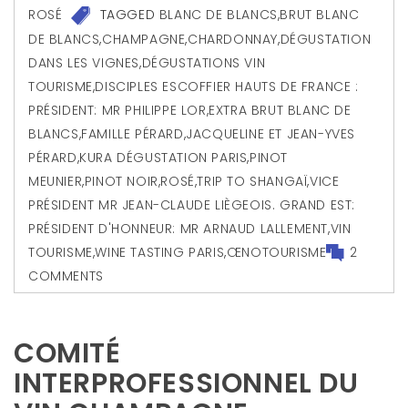
ROSÉ
TAGGED
BLANC DE BLANCS
,
BRUT BLANC
DE BLANCS
,
CHAMPAGNE
,
CHARDONNAY
,
DÉGUSTATION
DANS LES VIGNES
,
DÉGUSTATIONS VIN
TOURISME
,
DISCIPLES ESCOFFIER HAUTS DE FRANCE :
PRÉSIDENT: MR PHILIPPE LOR
,
EXTRA BRUT BLANC DE
BLANCS
,
FAMILLE PÉRARD
,
JACQUELINE ET JEAN-YVES
PÉRARD
,
KURA DÉGUSTATION PARIS
,
PINOT
MEUNIER
,
PINOT NOIR
,
ROSÉ
,
TRIP TO SHANGAÏ
,
VICE
PRÉSIDENT MR JEAN-CLAUDE LIÈGEOIS. GRAND EST:
PRÉSIDENT D'HONNEUR: MR ARNAUD LALLEMENT
,
VIN
TOURISME
,
WINE TASTING PARIS
,
ŒNOTOURISME
2
COMMENTS
COMITÉ
INTERPROFESSIONNEL DU