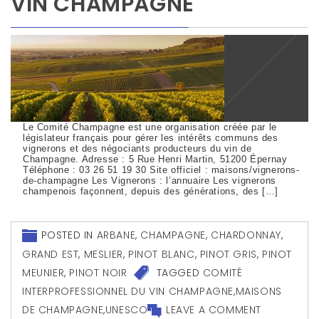
VIN CHAMPAGNE
Le Comité Champagne est une organisation créée par le
législateur français pour gérer les intérêts communs des
vignerons et des négociants producteurs du vin de
Champagne. Adresse : 5 Rue Henri Martin, 51200 Épernay
Téléphone : 03 26 51 19 30 Site officiel : maisons/vignerons-
de-champagne Les Vignerons : l’annuaire Les vignerons
champenois façonnent, depuis des générations, des […]
POSTED IN
ARBANE
,
CHAMPAGNE
,
CHARDONNAY
,
GRAND EST
,
MESLIER
,
PINOT BLANC
,
PINOT GRIS
,
PINOT
MEUNIER
,
PINOT NOIR
TAGGED
COMITÉ
INTERPROFESSIONNEL DU VIN CHAMPAGNE
,
MAISONS
DE CHAMPAGNE
,
UNESCO
LEAVE A COMMENT