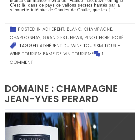
Monial commande-fr Gîte de France : Découvrir en ligne
C’est là, dans ce pays de vallons secrets hantés par la
silhouette tutélaire de Charles de Gaulle, que les […]
POSTED IN
ADHERENT
,
BLANC
,
CHAMPAGNE
,
CHARDONNAY
,
GRAND EST
,
NEWS
,
PINOT NOIR
,
ROSÉ
TAGGED
ADHÉRENT DU WINE TOURISM TOUR -
WINE TOURISM FAME DE VIN TOURISME
1
COMMENT
DOMAINE : CHAMPAGNE
JEAN-YVES PERARD