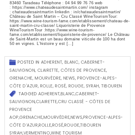
83460 Taradeau Téléphone : 04 94 99 76 76 web
: https://www.chateaudesaintmartin.com/ instagram
: chateaudesaintmartin linkedin : in/chateaudesaintmartin/
Château de Saint Martin – Cru Classé WineTourismTour:
https://www.wine-tourism-fame.com/etablissement/chateau-de-
saint-martin-cru-classe/ Liquoristerie de Provence
WineTourismTour :https://www.wine-tourism-
fame.com/etablissement/liquoristerie-de-provence/ Le Château
de Saint-Martin est un beau domaine viticole de 100 ha dont
50 en vignes. L’histoire y est […]
POSTED IN
ADHERENT
,
BLANC
,
CABERNET-
SAUVIGNON
,
CLAIRETTE
,
CÔTES DE PROVENCE
,
GRENACHE
,
MOURVÈDRE
,
NEWS
,
PROVENCE-ALPES-
CÔTE D'AZUR
,
ROLLE
,
ROSÉ
,
ROUGE
,
SYRAH
,
TIBOUREN
TAGGED
ADHERENT
,
BLANC
,
CABERNET-
SAUVIGNON
,
CLAIRETTE
,
CRU CLASSÉ - CÔTES DE
PROVENCE
AOP
,
GRENACHE
,
MOURVÈDRE
,
NEWS
,
PROVENCE-ALPES-
CÔTE D’AZUR
,
ROLLE
,
ROSÉ
,
ROUGE
,
TIBOUREN
SYRAH
,
VERMENTINO
,
WINE TOURISM