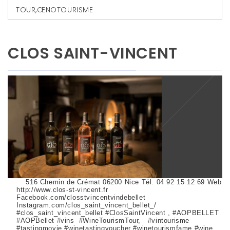
TOUR
,
ŒNOTOURISME
CLOS SAINT-VINCENT
516 Chemin de Crémat 06200 Nice Tél. 04 92 15 12 69 Web
http://www.clos-st-vincent.fr
Facebook.com/closstvincentvindebellet
Instagram.com/clos_saint_vincent_bellet_/
#clos_saint_vincent_bellet #ClosSaintVincent , #AOPBELLET
#AOPBellet #vins #WineTourismTour, #vintourisme
#tastingmovie #winetastingvoucher #winetourismfame #wine