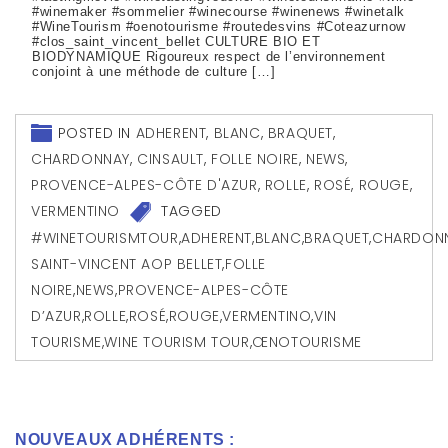
#winemaker #sommelier #winecourse #winenews #winetalk
#WineTourism #oenotourisme #routedesvins #Coteazurnow
#clos_saint_vincent_bellet CULTURE BIO ET
BIODYNAMIQUE Rigoureux respect de l’environnement
conjoint à une méthode de culture […]
POSTED IN
ADHERENT
,
BLANC
,
BRAQUET
,
CHARDONNAY
,
CINSAULT
,
FOLLE NOIRE
,
NEWS
,
PROVENCE-ALPES-CÔTE D'AZUR
,
ROLLE
,
ROSÉ
,
ROUGE
,
VERMENTINO
TAGGED
#WINETOURISMTOUR
,
ADHERENT
,
BLANC
,
BRAQUET
,
CHARDON
SAINT-VINCENT AOP BELLET
,
FOLLE
NOIRE
,
NEWS
,
PROVENCE-ALPES-CÔTE
D’AZUR
,
ROLLE
,
ROSÉ
,
ROUGE
,
VERMENTINO
,
VIN
TOURISME
,
WINE TOURISM TOUR
,
ŒNOTOURISME
NOUVEAUX ADHÉRENTS :