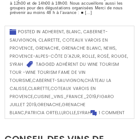
à 12h00 et de 14h00 à 18h00. Nous accueillons aussi les
groupes pour des dégustations organisées Merci de nous
prévenir au moins 48 h à l’avance : ■ […]
POSTED IN
ADHERENT
,
BLANC
,
CABERNET-
SAUVIGNON
,
CLAIRETTE
,
COTEAUX VAROIS EN
PROVENCE
,
GRENACHE
,
GRENACHE BLANC
,
NEWS
,
PROVENCE-ALPES-CÔTE D'AZUR
,
ROLLE
,
ROSÉ
,
ROUGE
,
SYRAH
TAGGED
ADHÉRENT DU WINE TOURISM
TOUR -WINE TOURISM FAME DE VIN
TOURISME
,
CABERNET-SAUVIGNON
,
CHÂTEAU LA
CALISSE
,
CLAIRETTE
,
COTEAUX VAROIS EN
PROVENCE
,
CUISINE_VINS_FRANCE_2019
,
FIGARO
JUILLET 2019
,
GRENACHE
,
GRENACHE
BLANC
,
PATRICIA ORTELLI
,
ROLLE
,
SYRAH
1 COMMENT