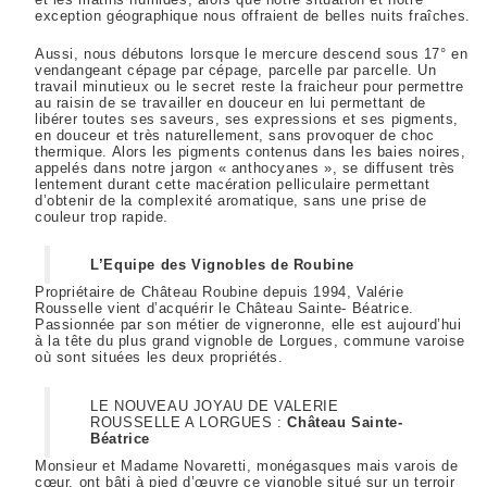
exception géographique nous offraient de belles nuits fraîches.
Aussi, nous débutons lorsque le mercure descend sous 17° en
vendangeant cépage par cépage, parcelle par parcelle. Un
travail minutieux ou le secret reste la fraicheur pour permettre
au raisin de se travailler en douceur en lui permettant de
libérer toutes ses saveurs, ses expressions et ses pigments,
en douceur et très naturellement, sans provoquer de choc
thermique. Alors les pigments contenus dans les baies noires,
appelés dans notre jargon « anthocyanes », se diffusent très
lentement durant cette macération pelliculaire permettant
d’obtenir de la complexité aromatique, sans une prise de
couleur trop rapide.
L’Equipe des Vignobles de Roubine
Propriétaire de Château Roubine depuis 1994, Valérie
Rousselle vient d’acquérir le Château Sainte- Béatrice.
Passionnée par son métier de vigneronne, elle est aujourd’hui
à la tête du plus grand vignoble de Lorgues, commune varoise
où sont situées les deux propriétés.
LE NOUVEAU JOYAU DE VALERIE
ROUSSELLE A LORGUES :
Château Sainte-
Béatrice
Monsieur et Madame Novaretti, monégasques mais varois de
cœur, ont bâti à pied d’œuvre ce vignoble situé sur un terroir