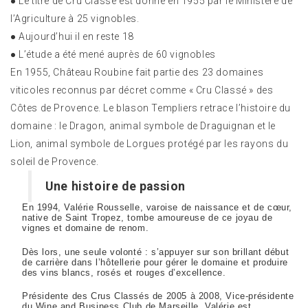
● Le titre de Cru Classé est donné en 1955 par le Ministère de
l’Agriculture à 25 vignobles.
● Aujourd’hui il en reste 18
● L’étude a été mené auprès de 60 vignobles
En 1955, Château Roubine fait partie des 23 domaines
viticoles reconnus par décret comme « Cru Classé » des
Côtes de Provence. Le blason Templiers retrace l’histoire du
domaine : le Dragon, animal symbole de Draguignan et le
Lion, animal symbole de Lorgues protégé par les rayons du
soleil de Provence.
Une histoire de passion
En 1994, Valérie Rousselle, varoise de naissance et de cœur,
native de Saint Tropez, tombe amoureuse de ce joyau de
vignes et domaine de renom.
Dès lors, une seule volonté : s’appuyer sur son brillant début
de carrière dans l’hôtellerie pour gérer le domaine et produire
des vins blancs, rosés et rouges d’excellence.
Présidente des Crus Classés de 2005 à 2008, Vice-présidente
du Wine and Business Club de Marseille, Valérie est