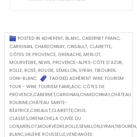
POSTED IN
ADHERENT
,
BLANC
,
CABERNET FRANC
,
CARIGNAN
,
CHARDONNAY
,
CINSAULT
,
CLAIRETTE
,
CÔTES DE PROVENCE
,
GRENACHE
,
MERLOT
,
MOURVÈDRE
,
NEWS
,
PROVENCE-ALPES-CÔTE D'AZUR
,
ROLLE
,
ROSÉ
,
ROUGE
,
SÉMILLON
,
SYRAH
,
TIBOUREN
,
UGNI-BLANC
TAGGED
ADHÉRENT WINE TOURISM
TOUR - WINE TOURISM FAME
,
AOC CÔTES DE
PROVENCE
,
CABERNET
,
CARIGNAN
,
CHARDONNAY
,
CHÂTEAU
ROUBINE
,
CHÂTEAU SAINTE-
BÉATRICE
,
CINSAULT
,
CLAIRETTE
,
CRUS
CLASSÉS
,
GRENACHE
,
LA CUVÉE DU
LION
,
MERLOT
,
MOURVÈDRE
,
ROLLE
,
SÉMILLON
,
SYRAH
,
TIBOUREN
,
BLANC
,
VALÉRIE ROUSSELLE
,
VENDANGES