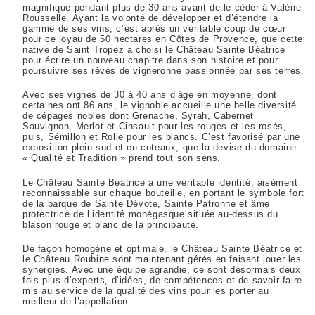
magnifique pendant plus de 30 ans avant de le céder à Valérie
Rousselle. Ayant la volonté de développer et d’étendre la
gamme de ses vins, c’est après un véritable coup de cœur
pour ce joyau de 50 hectares en Côtes de Provence, que cette
native de Saint Tropez a choisi le Château Sainte Béatrice
pour écrire un nouveau chapitre dans son histoire et pour
poursuivre ses rêves de vigneronne passionnée par ses terres.
Avec ses vignes de 30 à 40 ans d’âge en moyenne, dont
certaines ont 86 ans, le vignoble accueille une belle diversité
de cépages nobles dont Grenache, Syrah, Cabernet
Sauvignon, Merlot et Cinsault pour les rouges et les rosés,
puis, Sémillon et Rolle pour les blancs. C’est favorisé par une
exposition plein sud et en coteaux, que la devise du domaine
« Qualité et Tradition » prend tout son sens.
Le Château Sainte Béatrice a une véritable identité, aisément
reconnaissable sur chaque bouteille, en portant le symbole fort
de la barque de Sainte Dévote, Sainte Patronne et âme
protectrice de l’identité monégasque située au-dessus du
blason rouge et blanc de la principauté.
De façon homogène et optimale, le Château Sainte Béatrice et
le Château Roubine sont maintenant gérés en faisant jouer les
synergies. Avec une équipe agrandie, ce sont désormais deux
fois plus d’experts, d’idées, de compétences et de savoir-faire
mis au service de la qualité des vins pour les porter au
meilleur de l’appellation.