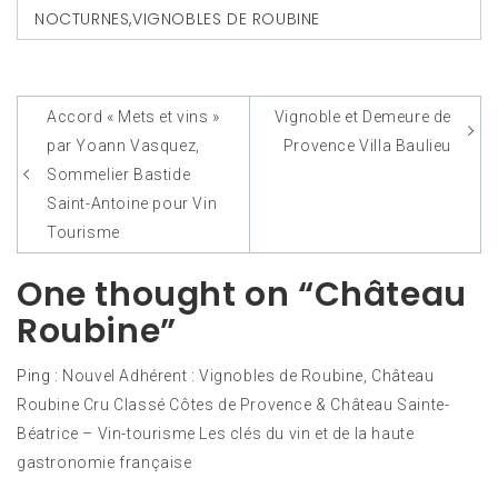
NOCTURNES
,
VIGNOBLES DE ROUBINE
Accord « Mets et vins »
Vignoble et Demeure de
Navigation
par Yoann Vasquez,
Provence Villa Baulieu
de
Sommelier Bastide
l’article
Saint-Antoine pour Vin
Tourisme
One thought on “Château
Roubine”
Ping :
Nouvel Adhérent : Vignobles de Roubine, Château
Roubine Cru Classé Côtes de Provence & Château Sainte-
Béatrice – Vin-tourisme Les clés du vin et de la haute
gastronomie française