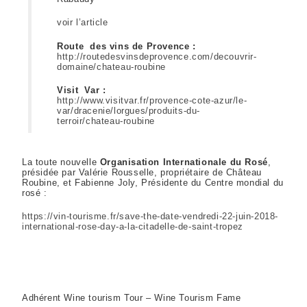
voir l’article
Route des vins de Provence :
http://routedesvinsdeprovence.com/decouvrir-
domaine/chateau-roubine
Visit Var :
http://www.visitvar.fr/provence-cote-azur/le-
var/dracenie/lorgues/produits-du-
terroir/chateau-roubine
La toute nouvelle
Organisation Internationale du Rosé
,
présidée par Valérie Rousselle, propriétaire de Château
Roubine, et Fabienne Joly, Présidente du Centre mondial du
rosé :
https://vin-tourisme.fr/save-the-date-vendredi-22-juin-2018-
international-rose-day-a-la-citadelle-de-saint-tropez
Adhérent Wine tourism Tour – Wine Tourism Fame