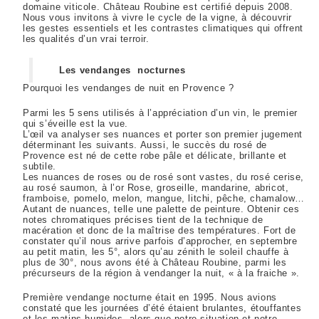
domaine viticole. Château Roubine est certifié depuis 2008.
Nous vous invitons à vivre le cycle de la vigne, à découvrir
les gestes essentiels et les contrastes climatiques qui offrent
les qualités d’un vrai terroir.
Les vendanges nocturnes
Pourquoi les vendanges de nuit en Provence ?
Parmi les 5 sens utilisés à l’appréciation d’un vin, le premier
qui s’éveille est la vue.
L’œil va analyser ses nuances et porter son premier jugement
déterminant les suivants. Aussi, le succès du rosé de
Provence est né de cette robe pâle et délicate, brillante et
subtile.
Les nuances de roses ou de rosé sont vastes, du rosé cerise,
au rosé saumon, à l’or Rose, groseille, mandarine, abricot,
framboise, pomelo, melon, mangue, litchi, pêche, chamalow…
Autant de nuances, telle une palette de peinture. Obtenir ces
notes chromatiques précises tient de la technique de
macération et donc de la maîtrise des températures. Fort de
constater qu’il nous arrive parfois d’approcher, en septembre
au petit matin, les 5°, alors qu’au zénith le soleil chauffe à
plus de 30°, nous avons été à Château Roubine, parmi les
précurseurs de la région à vendanger la nuit, « à la fraiche ».
Première vendange nocturne était en 1995. Nous avions
constaté que les journées d’été étaient brulantes, étouffantes
et les matins humides, alors que notre situation et notre