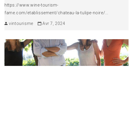
https://www.wine-tourism-
fame.com/etablissement/chateau-la-tulipe-noire/...
vintourisme
Avr 7, 2024
DOMAINE DES PEIRECÈDES
Domaine des Peirecèdes 1201 Chemin la Mue 83390 Cuers