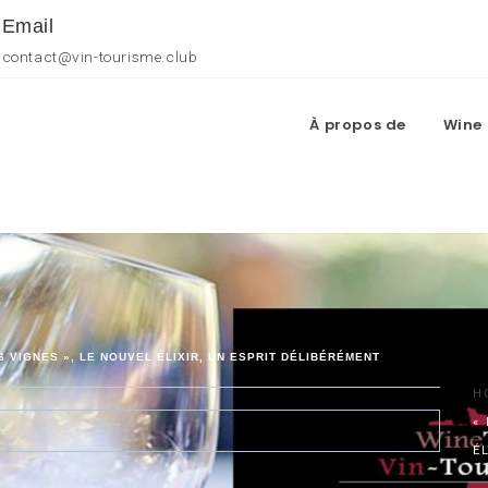
Email
contact@vin-tourisme.club
À propos de
Wine 
 VIGNES », LE NOUVEL ÉLIXIR, UN ESPRIT DÉLIBÉRÉMENT
H
«
É