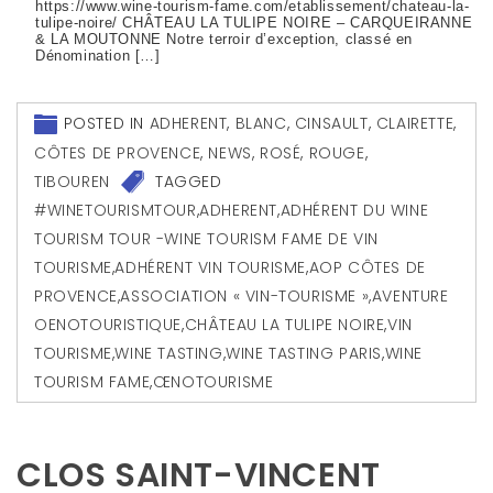
https://www.wine-tourism-fame.com/etablissement/chateau-la-
tulipe-noire/ CHÂTEAU LA TULIPE NOIRE – CARQUEIRANNE
& LA MOUTONNE Notre terroir d’exception, classé en
Dénomination […]
POSTED IN
ADHERENT
,
BLANC
,
CINSAULT
,
CLAIRETTE
,
CÔTES DE PROVENCE
,
NEWS
,
ROSÉ
,
ROUGE
,
TIBOUREN
TAGGED
#WINETOURISMTOUR
,
ADHERENT
,
ADHÉRENT DU WINE
TOURISM TOUR -WINE TOURISM FAME DE VIN
TOURISME
,
ADHÉRENT VIN TOURISME
,
AOP CÔTES DE
PROVENCE
,
ASSOCIATION « VIN-TOURISME »
,
AVENTURE
OENOTOURISTIQUE
,
CHÂTEAU LA TULIPE NOIRE
,
VIN
TOURISME
,
WINE TASTING
,
WINE TASTING PARIS
,
WINE
TOURISM FAME
,
ŒNOTOURISME
CLOS SAINT-VINCENT