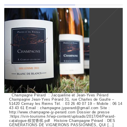
Champagne Pérard : Jacqueline et Jean-Yves Pérard
Champagne Jean-Yves Pérard 31, rue Charles de Gaulle –
51420 Cernay les Reims Tél. : 03 26 40 07 19 – Mobile : 06 14
43 43 61 Email : champagne.jyperard@gmail.com Site :
http://www.champagne-jy-perard.com Dossier de presse
:https://vin-tourisme.fr/wp-content/uploads/2017/04/Perard-
catalogue-槟贺香槟.pdf Histoire Champagne Pérard : DES
GÉNÉRATIONS DE VIGNERONS PASSIONNÉS, QUI […]