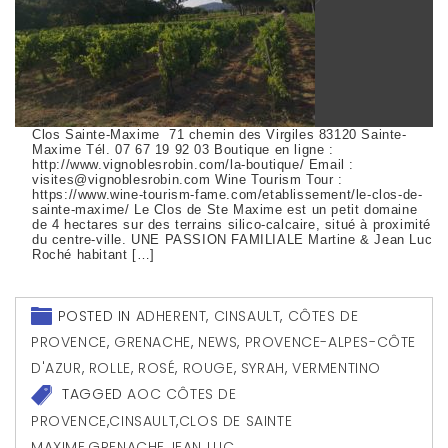
Clos Sainte-Maxime 71 chemin des Virgiles 83120 Sainte-
Maxime Tél. 07 67 19 92 03 Boutique en ligne :
http://www.vignoblesrobin.com/la-boutique/ Email :
visites@vignoblesrobin.com Wine Tourism Tour :
https://www.wine-tourism-fame.com/etablissement/le-clos-de-
sainte-maxime/ Le Clos de Ste Maxime est un petit domaine
de 4 hectares sur des terrains silico-calcaire, situé à proximité
du centre-ville. UNE PASSION FAMILIALE Martine & Jean Luc
Roché habitant […]
POSTED IN
ADHERENT
,
CINSAULT
,
CÔTES DE
PROVENCE
,
GRENACHE
,
NEWS
,
PROVENCE-ALPES-CÔTE
D'AZUR
,
ROLLE
,
ROSÉ
,
ROUGE
,
SYRAH
,
VERMENTINO
TAGGED
AOC CÔTES DE
PROVENCE
,
CINSAULT
,
CLOS DE SAINTE
MAXIME
,
GRENACHE
,
JEAN LUC