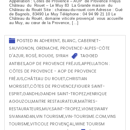
Appellation : Côtes de Provence – AOP de Provence Fréjus
Château du Rouet – Le Muy 83 La Grande maison du
Château du Rouët Site : chateau-du-rouet.com Adresse : Gué
de Bagnols, 83490 Le Muy Téléphone : 04 94 99 21 10 Le
Château du Rouët, domaine viticole provençal vous accueille
au Muy, au cœur de la Provence, […]
POSTED IN
ADHERENT
,
BLANC
,
CABERNET-
SAUVIGNON
,
GRENACHE
,
PROVENCE-ALPES-CÔTE
D'AZUR
,
ROSÉ
,
ROUGE
,
SYRAH
TAGGED
ANTIBES
,
AOP DE PROVENCE FRÉJUS
,
APPELLATION :
CÔTES DE PROVENCE - AOP DE PROVENCE
FRÉJUS
,
CHÂTEAU DU ROUET
,
CHRISTIAN
MORISSET
,
CÔTES DE PROVENCE
,
FIGUIER SAINT-
ESPRIT
,
GANDHI
,
GANDHI SAINT-TROPEZ
,
HENRIQUE
AGGUZOLI
,
MAITRE RESTAURATEUR
,
MAÎTRES-
RESTAURATEURS
,
MUY
,
SAINT-TROPEZ
,
VIGNESWARY
SIVANANDAN
,
VIN TOURISME
,
VIN-TOURISME.COM
,
VINS
TOURISME
,
VITICOLE PROVENÇAL
,
WINE TOURISM