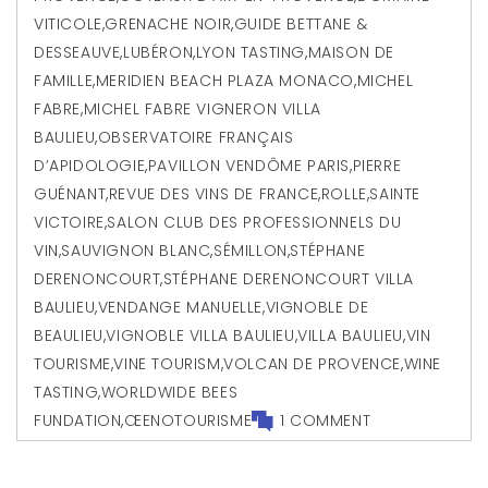
VITICOLE
,
GRENACHE NOIR
,
GUIDE BETTANE &
DESSEAUVE
,
LUBÉRON
,
LYON TASTING
,
MAISON DE
FAMILLE
,
MERIDIEN BEACH PLAZA MONACO
,
MICHEL
FABRE
,
MICHEL FABRE VIGNERON VILLA
BAULIEU
,
OBSERVATOIRE FRANÇAIS
D’APIDOLOGIE
,
PAVILLON VENDÔME PARIS
,
PIERRE
GUÉNANT
,
REVUE DES VINS DE FRANCE
,
ROLLE
,
SAINTE
VICTOIRE
,
SALON CLUB DES PROFESSIONNELS DU
VIN
,
SAUVIGNON BLANC
,
SÉMILLON
,
STÉPHANE
DERENONCOURT
,
STÉPHANE DERENONCOURT VILLA
BAULIEU
,
VENDANGE MANUELLE
,
VIGNOBLE DE
BEAULIEU
,
VIGNOBLE VILLA BAULIEU
,
VILLA BAULIEU
,
VIN
TOURISME
,
VINE TOURISM
,
VOLCAN DE PROVENCE
,
WINE
TASTING
,
WORLDWIDE BEES
FUNDATION
,
ŒENOTOURISME
1 COMMENT