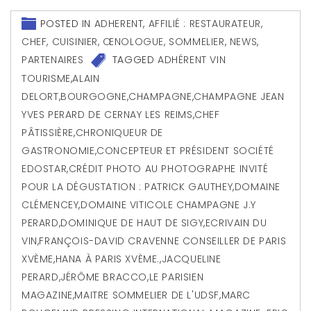
POSTED IN
ADHERENT
,
AFFILIÉ : RESTAURATEUR,
CHEF, CUISINIER, ŒNOLOGUE, SOMMELIER
,
NEWS
,
PARTENAIRES
TAGGED
ADHÉRENT VIN
TOURISME
,
ALAIN
DELORT
,
BOURGOGNE
,
CHAMPAGNE
,
CHAMPAGNE JEAN
YVES PERARD DE CERNAY LES REIMS
,
CHEF
PÂTISSIÈRE
,
CHRONIQUEUR DE
GASTRONOMIE
,
CONCEPTEUR ET PRÉSIDENT SOCIÉTÉ
EDOSTAR
,
CRÉDIT PHOTO AU PHOTOGRAPHE INVITÉ
POUR LA DÉGUSTATION : PATRICK GAUTHEY
,
DOMAINE
CLÉMENCEY
,
DOMAINE VITICOLE CHAMPAGNE J.Y
PERARD
,
DOMINIQUE DE HAUT DE SIGY
,
ECRIVAIN DU
VIN
,
FRANÇOIS-DAVID CRAVENNE CONSEILLER DE PARIS
XVÈME
,
HANA À PARIS XVÈME.
,
JACQUELINE
PERARD
,
JÉRÔME BRACCO
,
LE PARISIEN
MAGAZINE
,
MAITRE SOMMELIER DE L'UDSF
,
MARC