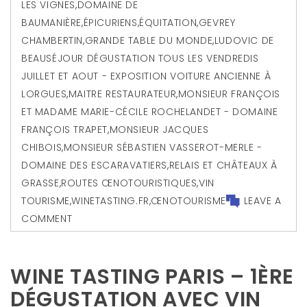
LES VIGNES
,
DOMAINE DE
BAUMANIÈRE
,
ÉPICURIENS
,
ÉQUITATION
,
GEVREY
CHAMBERTIN
,
GRANDE TABLE DU MONDE
,
LUDOVIC DE
BEAUSÉJOUR DÉGUSTATION TOUS LES VENDREDIS
JUILLET ET AOUT - EXPOSITION VOITURE ANCIENNE À
LORGUES
,
MAITRE RESTAURATEUR
,
MONSIEUR FRANÇOIS
ET MADAME MARIE-CÉCILE ROCHELANDET - DOMAINE
FRANÇOIS TRAPET
,
MONSIEUR JACQUES
CHIBOIS
,
MONSIEUR SÉBASTIEN VASSEROT-MERLE -
DOMAINE DES ESCARAVATIERS
,
RELAIS ET CHÂTEAUX À
GRASSE
,
ROUTES ŒNOTOURISTIQUES
,
VIN
TOURISME
,
WINETASTING.FR
,
ŒNOTOURISME
LEAVE A
COMMENT
WINE TASTING PARIS – 1ÈRE
DÉGUSTATION AVEC VIN