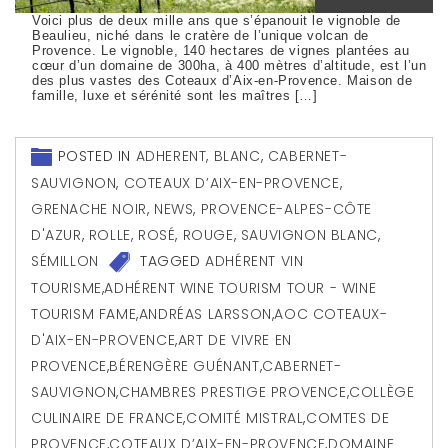
Voici plus de deux mille ans que s’épanouit le vignoble de
Beaulieu, niché dans le cratère de l’unique volcan de
Provence. Le vignoble, 140 hectares de vignes plantées au
cœur d’un domaine de 300ha, à 400 mètres d’altitude, est l’un
des plus vastes des Coteaux d’Aix-en-Provence. Maison de
famille, luxe et sérénité sont les maîtres […]
POSTED IN
ADHERENT
,
BLANC
,
CABERNET-
SAUVIGNON
,
COTEAUX D’AIX-EN-PROVENCE
,
GRENACHE NOIR
,
NEWS
,
PROVENCE-ALPES-CÔTE
D'AZUR
,
ROLLE
,
ROSÉ
,
ROUGE
,
SAUVIGNON BLANC
,
SÉMILLON
TAGGED
ADHÉRENT VIN
TOURISME
,
ADHÉRENT WINE TOURISM TOUR - WINE
TOURISM FAME
,
ANDRÉAS LARSSON
,
AOC COTEAUX-
D'AIX-EN-PROVENCE
,
ART DE VIVRE EN
PROVENCE
,
BÉRENGÈRE GUÉNANT
,
CABERNET-
SAUVIGNON
,
CHAMBRES PRESTIGE PROVENCE
,
COLLÈGE
CULINAIRE DE FRANCE
,
COMITÉ MISTRAL
,
COMTES DE
PROVENCE
,
COTEAUX D’AIX-EN-PROVENCE
,
DOMAINE