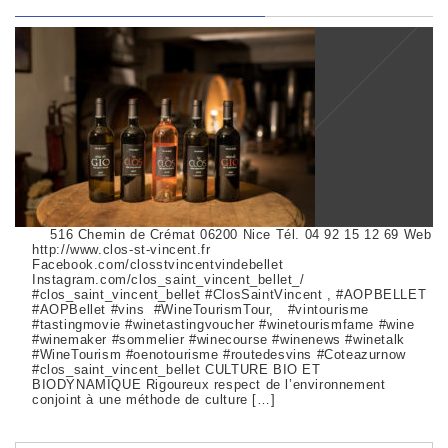
516 Chemin de Crémat 06200 Nice Tél. 04 92 15 12 69 Web
http://www.clos-st-vincent.fr
Facebook.com/closstvincentvindebellet
Instagram.com/clos_saint_vincent_bellet_/
#clos_saint_vincent_bellet #ClosSaintVincent , #AOPBELLET
#AOPBellet #vins #WineTourismTour, #vintourisme
#tastingmovie #winetastingvoucher #winetourismfame #wine
#winemaker #sommelier #winecourse #winenews #winetalk
#WineTourism #oenotourisme #routedesvins #Coteazurnow
#clos_saint_vincent_bellet CULTURE BIO ET
BIODYNAMIQUE Rigoureux respect de l’environnement
conjoint à une méthode de culture […]