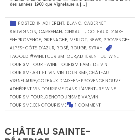
des années 1960 que Vignelaure a […]
POSTED IN
ADHERENT
,
BLANC
,
CABERNET-
SAUVIGNON
,
CARIGNAN
,
CINSAULT
,
COTEAUX D’AIX-
EN-PROVENCE
,
GRENACHE
,
MERLOT
,
NEWS
,
PROVENCE-
ALPES-CÔTE D'AZUR
,
ROSÉ
,
ROUGE
,
SYRAH
TAGGED
#WINETOURISMTOUR
,
ADHÉRENT DU WINE
TOURISM TOUR -WINE TOURISM FAME DE VIN
TOURISME
,
ART ET VIN VIN TOURISME
,
CHÂTEAU
VIGNELAURE
,
COTEAUX D’AIX-EN-PROVENCE
,
NOUVEL
ADHÉRENT VIN TOURISME DANS L'AVENTURE WINE
TOURISM TOUR.
,
OENOTOURISME VAR
,
VIN
TOURISME
,
ŒNOTOURISME
1 COMMENT
CHÂTEAU SAINTE-