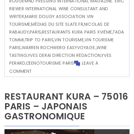
ROUGEMND PRESSING INTERNATIONAL MAGAZINE. ERIC
RIEWER INTERNATIONAL WINE CONSULTANT AND
WRITER
,
MARIE DOUGY ASSOCIATION VIN
TOURISME
,
MÉDIAS DU SITE SLATE.FR
,
NICOLAS DE
RABAUDY
,
PARIS
,
RESTAURANTS KURA PARIS XVIÈME
,
TADA
TOMMI
,
TRIP TO PARIS
,
VIN TOURISME
,
VIN TOURISME
PARIS
,
WARREN ROCHWERG EASYVOYAGE.
,
WINE
TASTING
,
YVES DERAI DIRECTION RÉDACTION
,
YVES
PERARD
,
ŒENOTOURISME PARIS
LEAVE A
COMMENT
RESTAURANT KURA – 75016
PARIS – JAPONAIS
GASTRONOMIQUE