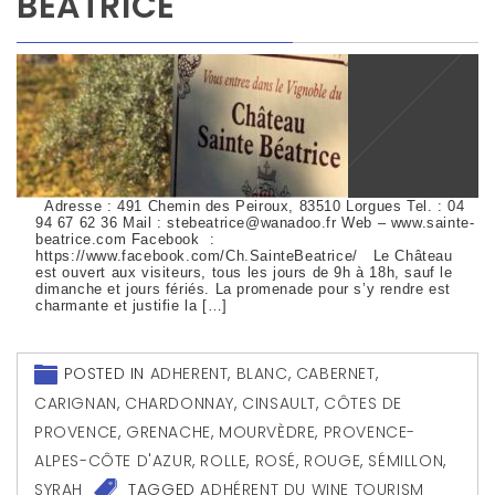
BÉATRICE
Adresse : 491 Chemin des Peiroux, 83510 Lorgues Tel. : 04
94 67 62 36 Mail : stebeatrice@wanadoo.fr Web – www.sainte-
beatrice.com Facebook :
https://www.facebook.com/Ch.SainteBeatrice/ Le Château
est ouvert aux visiteurs, tous les jours de 9h à 18h, sauf le
dimanche et jours fériés. La promenade pour s’y rendre est
charmante et justifie la […]
POSTED IN
ADHERENT
,
BLANC
,
CABERNET
,
CARIGNAN
,
CHARDONNAY
,
CINSAULT
,
CÔTES DE
PROVENCE
,
GRENACHE
,
MOURVÈDRE
,
PROVENCE-
ALPES-CÔTE D'AZUR
,
ROLLE
,
ROSÉ
,
ROUGE
,
SÉMILLON
,
SYRAH
TAGGED
ADHÉRENT DU WINE TOURISM