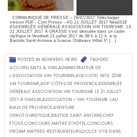
COMMUNIQUÉ DE PRESSE – 26/07/2017 Télécharger
version PDF : Com Presse – AG 21 JUILLET 2017 New2018
ASSEMBLÉE GÉNÉRALE ASSOCIATION VIN TOURISME LE
21 JUILLET 2017 À GRASSE s’est déroulée dans un cadre
idyllique le Vendredi 21 juillet 2017 de 09 h à 12 h à la
Bastide Saint-Antoine à Grasse Châteaux Hôtel 5* […]
POSTED IN
ADHERENT
,
NEWS
TAGGED
ACCORD METS & VINS
,
ADMINISTRATEUR DE
L'ASSOCIATION VIN-TOURISME
,
AGECOTEL NICE 2018
VIN TOURISME
,
AOP CÔTES DE PROVENCE
,
ASSEMBLÉE
GÉNÉRALE ASSOCIATION VIN TOURISME LE 21 JUILLET
2017 À GRASSE
,
ASSOCIATION « VIN-TOURISME »
,
AU
BAUX DE PROVENCE
,
AVENTURE
OENOTOURISTIQUE
,
BASTIDE SAINT ANTOINE
,
CHEF
ÉTOILÉ
,
CONCOURS MAÎTRE D'HÔTEL
,
CONCOURS
PROAM MAÎTRES-RESTAURATEURS
,
DOLCE VITA DANS