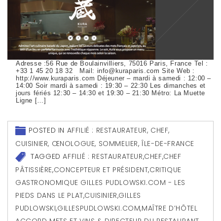
Adresse :56 Rue de Boulainvilliers, 75016 Paris, France Tel :
+33 1 45 20 18 32 Mail: info@kuraparis.com Site Web :
http://www.kuraparis.com Déjeuner – mardi à samedi : 12:00 –
14:00 Soir mardi à samedi : 19:30 – 22:30 Les dimanches et
jours fériés 12:30 – 14:30 et 19:30 – 21:30 Métro: La Muette
Ligne […]
POSTED IN
AFFILIÉ : RESTAURATEUR, CHEF,
CUISINIER, ŒNOLOGUE, SOMMELIER
,
ÎLE-DE-FRANCE
TAGGED
AFFILIÉ : RESTAURATEUR
,
CHEF
,
CHEF
PÂTISSIÈRE
,
CONCEPTEUR ET PRÉSIDENT
,
CRITIQUE
GASTRONOMIQUE GILLES PUDLOWSKI.COM - LES
PIEDS DANS LE PLAT
,
CUISINIER
,
GILLES
PUDLOWSKI
,
GILLESPUDLOWSKI.COM
,
MAÎTRE D’HÔTEL
ACCORD METS ET VINS & DIRECTEUR DU RESTAURANT