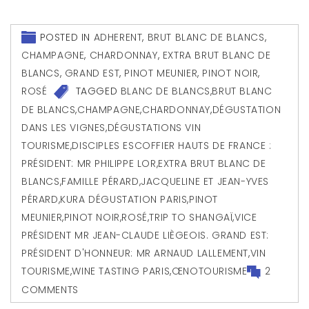
POSTED IN
ADHERENT
,
BRUT BLANC DE BLANCS
,
CHAMPAGNE
,
CHARDONNAY
,
EXTRA BRUT BLANC DE
BLANCS
,
GRAND EST
,
PINOT MEUNIER
,
PINOT NOIR
,
ROSÉ
TAGGED
BLANC DE BLANCS
,
BRUT BLANC
DE BLANCS
,
CHAMPAGNE
,
CHARDONNAY
,
DÉGUSTATION
DANS LES VIGNES
,
DÉGUSTATIONS VIN
TOURISME
,
DISCIPLES ESCOFFIER HAUTS DE FRANCE :
PRÉSIDENT: MR PHILIPPE LOR
,
EXTRA BRUT BLANC DE
BLANCS
,
FAMILLE PÉRARD
,
JACQUELINE ET JEAN-YVES
PÉRARD
,
KURA DÉGUSTATION PARIS
,
PINOT
MEUNIER
,
PINOT NOIR
,
ROSÉ
,
TRIP TO SHANGAÏ
,
VICE
PRÉSIDENT MR JEAN-CLAUDE LIÈGEOIS. GRAND EST:
PRÉSIDENT D'HONNEUR: MR ARNAUD LALLEMENT
,
VIN
TOURISME
,
WINE TASTING PARIS
,
ŒNOTOURISME
2
COMMENTS