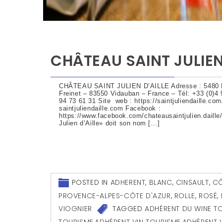
CHÂTEAU SAINT JULIEN
CHÂTEAU SAINT JULIEN D’AILLE Adresse : 5480 
Freinet – 83550 Vidauban – France – Tél: +33 (0)4 
94 73 61 31 Site web : https://saintjuliendaille.co
saintjuliendaille.com Facebook :
https://www.facebook.com/chateausaintjulien.daill
Julien d’Aille» doit son nom […]
POSTED IN
ADHERENT
,
BLANC
,
CINSAULT
,
CÔ
PROVENCE-ALPES-CÔTE D'AZUR
,
ROLLE
,
ROSÉ
,
VIOGNIER
TAGGED
ADHÉRENT DU WINE T
TOURISME
,
ADHÉRENT VIN TOURISME
,
ADHÉRENT 