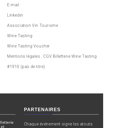
E-mail
Linkedin
Association Vin Tourisme
Wine Tasting
Wine Tasting Voucher
Mentions légales . CGV Billetterie Wine Tasting
#1910 (pas de titre)
PARTENAIRES
letterie
Chaque événement signe les atouts
 et