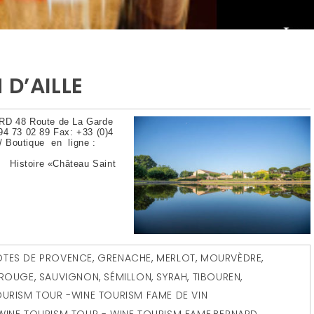
 D’AILLE
RD 48 Route de La Garde
94 73 02 89 Fax: +33 (0)4
m/ Boutique en ligne :
e/ Histoire «Château Saint
TES DE PROVENCE
,
GRENACHE
,
MERLOT
,
MOURVÈDRE
,
ROUGE
,
SAUVIGNON
,
SÉMILLON
,
SYRAH
,
TIBOUREN
,
OURISM TOUR -WINE TOURISM FAME DE VIN
WINE TOURISM TOUR - WINE TOURISM FAME
,
BERNARD