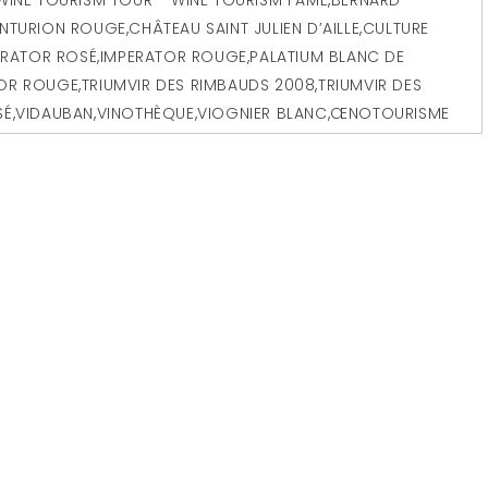
NTURION ROUGE
,
CHÂTEAU SAINT JULIEN D’AILLE
,
CULTURE
ERATOR ROSÉ
,
IMPERATOR ROUGE
,
PALATIUM BLANC DE
OR ROUGE
,
TRIUMVIR DES RIMBAUDS 2008
,
TRIUMVIR DES
SÉ
,
VIDAUBAN
,
VINOTHÈQUE
,
VIOGNIER BLANC
,
ŒNOTOURISME