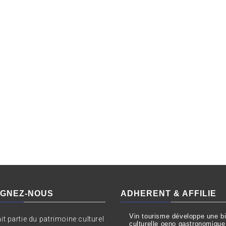
IGNEZ-NOUS
ADHERENT & AFFILIE
Vin tourisme développe une bil
ait partie du patrimoine culturel
culturelle oeno gastronomique