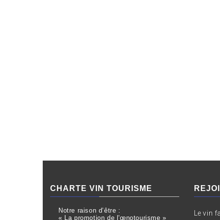
CHARTE VIN TOURISME
REJO
Notre raison d’être :
Le vin f
« La promotion de l'œnotourisme »