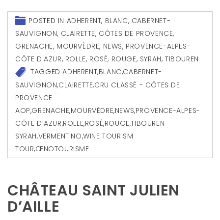
POSTED IN
ADHERENT
,
BLANC
,
CABERNET-
SAUVIGNON
,
CLAIRETTE
,
CÔTES DE PROVENCE
,
GRENACHE
,
MOURVÈDRE
,
NEWS
,
PROVENCE-ALPES-
CÔTE D'AZUR
,
ROLLE
,
ROSÉ
,
ROUGE
,
SYRAH
,
TIBOUREN
TAGGED
ADHERENT
,
BLANC
,
CABERNET-
SAUVIGNON
,
CLAIRETTE
,
CRU CLASSÉ - CÔTES DE
PROVENCE
AOP
,
GRENACHE
,
MOURVÈDRE
,
NEWS
,
PROVENCE-ALPES-
CÔTE D’AZUR
,
ROLLE
,
ROSÉ
,
ROUGE
,
TIBOUREN
SYRAH
,
VERMENTINO
,
WINE TOURISM
TOUR
,
ŒNOTOURISME
CHÂTEAU SAINT JULIEN
D’AILLE