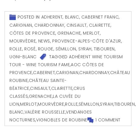
POSTED IN
ADHERENT
,
BLANC
,
CABERNET FRANC
,
CARIGNAN
,
CHARDONNAY
,
CINSAULT
,
CLAIRETTE
,
CÔTES DE PROVENCE
,
GRENACHE
,
MERLOT
,
MOURVÈDRE
,
NEWS
,
PROVENCE-ALPES-CÔTE D'AZUR
,
ROLLE
,
ROSÉ
,
ROUGE
,
SÉMILLON
,
SYRAH
,
TIBOUREN
,
UGNI-BLANC
TAGGED
ADHÉRENT WINE TOURISM
TOUR - WINE TOURISM FAME
,
AOC CÔTES DE
PROVENCE
,
CABERNET
,
CARIGNAN
,
CHARDONNAY
,
CHÂTEAU
ROUBINE
,
CHÂTEAU SAINTE-
BÉATRICE
,
CINSAULT
,
CLAIRETTE
,
CRUS
CLASSÉS
,
GRENACHE
,
LA CUVÉE DU
LION
,
MERLOT
,
MOURVÈDRE
,
ROLLE
,
SÉMILLON
,
SYRAH
,
TIBOUREN
,
BLANC
,
VALÉRIE ROUSSELLE
,
VENDANGES
NOCTURNES
,
VIGNOBLES DE ROUBINE
1 COMMENT