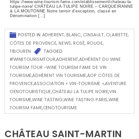
https://www.wine-tourism-fame.com/etablissement/chateau-la-
tulipe-noire/ CHÂTEAU LA TULIPE NOIRE – CARQUEIRANNE
& LA MOUTONNE Notre terroir d’exception, classé en
Dénomination […]
POSTED IN
ADHERENT
,
BLANC
,
CINSAULT
,
CLAIRETTE
,
CÔTES DE PROVENCE
,
NEWS
,
ROSÉ
,
ROUGE
,
TIBOUREN
TAGGED
#WINETOURISMTOUR
,
ADHERENT
,
ADHÉRENT DU WINE
TOURISM TOUR -WINE TOURISM FAME DE VIN
TOURISME
,
ADHÉRENT VIN TOURISME
,
AOP CÔTES DE
PROVENCE
,
ASSOCIATION « VIN-TOURISME »
,
AVENTURE
OENOTOURISTIQUE
,
CHÂTEAU LA TULIPE NOIRE
,
VIN
TOURISME
,
WINE TASTING
,
WINE TASTING PARIS
,
WINE
TOURISM FAME
,
ŒNOTOURISME
CHÂTEAU SAINT-MARTIN