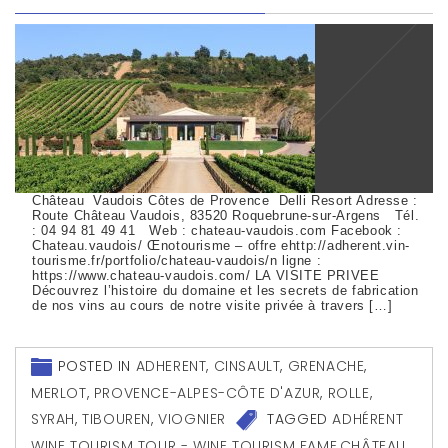
Château Vaudois Côtes de Provence Delli Resort Adresse :
Route Château Vaudois, 83520 Roquebrune-sur-Argens Tél.
: 04 94 81 49 41 Web : chateau-vaudois.com Facebook :
Chateau.vaudois/ Œnotourisme – offre ehttp://adherent.vin-
tourisme.fr/portfolio/chateau-vaudois/n ligne :
https://www.chateau-vaudois.com/ LA VISITE PRIVEE
Découvrez l’histoire du domaine et les secrets de fabrication
de nos vins au cours de notre visite privée à travers […]
POSTED IN
ADHERENT
,
CINSAULT
,
GRENACHE
,
MERLOT
,
PROVENCE-ALPES-CÔTE D'AZUR
,
ROLLE
,
SYRAH
,
TIBOUREN
,
VIOGNIER
TAGGED
ADHÉRENT
WINE TOURISM TOUR - WINE TOURISM FAME
,
CHÂTEAU