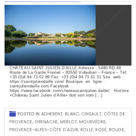
CHÂTEAU SAINT JULIEN D’AILLE Adresse : 5480 RD 48
Route de La Garde Freinet – 83550 Vidauban – France – Tél:
+33 (0)4 94 73 02 89 Fax: +33 (0)4 94 73 61 31 Site web :
https://saintjuliendaille.com/ Boutique en ligne :
saintjuliendaille.com Facebook :
https://www.facebook.com/chateausaintjulien.daille/ Histoire
«Château Saint Julien d’Aille» doit son nom […]
POSTED IN
ADHERENT
,
BLANC
,
CINSAULT
,
CÔTES DE
PROVENCE
,
GRENACHE
,
MERLOT
,
MOURVÈDRE
,
PROVENCE-ALPES-CÔTE D'AZUR
,
ROLLE
,
ROSÉ
,
ROUGE
,