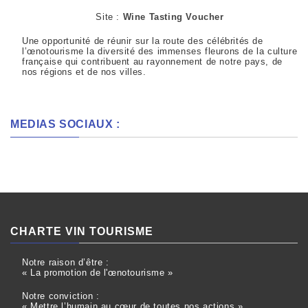
Site :
Wine Tasting Voucher
Une opportunité de réunir sur la route des célébrités de
l’œnotourisme la diversité des immenses fleurons de la culture
française qui contribuent au rayonnement de notre pays, de
nos régions et de nos villes.
MEDIAS SOCIAUX :
CHARTE VIN TOURISME
Notre raison d’être :
« La promotion de l'œnotourisme »
Notre conviction :
« Mettre l’humain au cœur de toutes nos actions ».