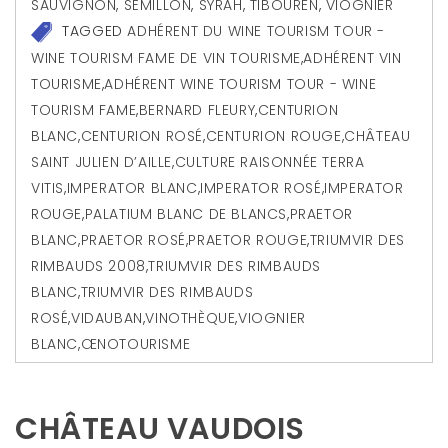
SAUVIGNON
,
SÉMILLON
,
SYRAH
,
TIBOUREN
,
VIOGNIER
TAGGED
ADHÉRENT DU WINE TOURISM TOUR -
WINE TOURISM FAME DE VIN TOURISME
,
ADHÉRENT VIN
TOURISME
,
ADHÉRENT WINE TOURISM TOUR - WINE
TOURISM FAME
,
BERNARD FLEURY
,
CENTURION
BLANC
,
CENTURION ROSÉ
,
CENTURION ROUGE
,
CHÂTEAU
SAINT JULIEN D’AILLE
,
CULTURE RAISONNÉE TERRA
VITIS
,
IMPERATOR BLANC
,
IMPERATOR ROSÉ
,
IMPERATOR
ROUGE
,
PALATIUM BLANC DE BLANCS
,
PRAETOR
BLANC
,
PRAETOR ROSÉ
,
PRAETOR ROUGE
,
TRIUMVIR DES
RIMBAUDS 2008
,
TRIUMVIR DES RIMBAUDS
BLANC
,
TRIUMVIR DES RIMBAUDS
ROSÉ
,
VIDAUBAN
,
VINOTHÈQUE
,
VIOGNIER
BLANC
,
ŒNOTOURISME
CHÂTEAU VAUDOIS