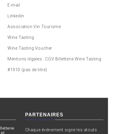
E-mail
Linkedin
Association Vin Tourisme
Wine Tasting
Wine Tasting Voucher
Mentions légales . CGV Billetterie Wine Tasting
#1910 (pas de titre)
PARTENAIRES
letterie
Chaque événement signe les atouts
 et