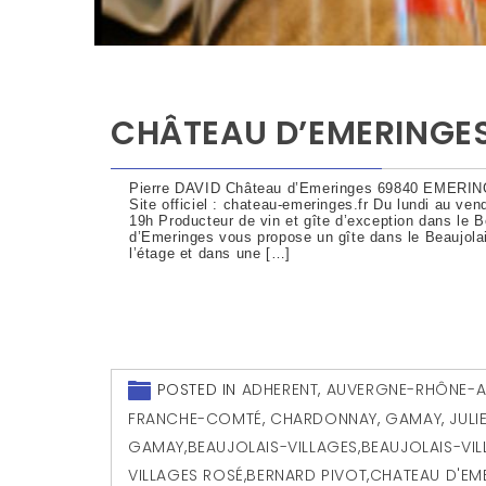
CHÂTEAU D’EMERINGES
Pierre DAVID Château d’Emeringes 69840 EMERING
Site officiel : chateau-emeringes.fr Du lundi au ven
19h Producteur de vin et gîte d’exception dans le 
d’Emeringes vous propose un gîte dans le Beaujolai
l’étage et dans une […]
POSTED IN
ADHERENT
,
AUVERGNE-RHÔNE-A
FRANCHE-COMTÉ
,
CHARDONNAY
,
GAMAY
,
JULI
GAMAY
,
BEAUJOLAIS-VILLAGES
,
BEAUJOLAIS-VI
VILLAGES ROSÉ
,
BERNARD PIVOT
,
CHATEAU D'EM