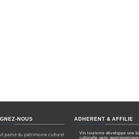
IGNEZ-NOUS
ADHERENT & AFFILIE
Vin tourisme développe une bil
ait partie du patrimoine culturel
culturelle oeno gastronomique