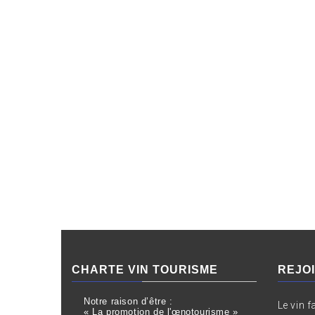
CHARTE VIN TOURISME
REJO
Notre raison d’être :
Le vin f
« La promotion de l'œnotourisme »