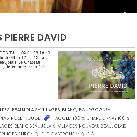
 PIERRE DAVID
ES Tél. : 09 61 58 18 40
dredi 08h à 12h – 13h à
Beaujolais Le Château
s, de caractère situé à
LPES
,
BEAUJOLAIS-VILLAGES
,
BLANC
,
BOURGOGNE-
ENAS
,
ROSÉ
,
ROUGE
TAGGED
100 % CHARDONNAY
,
100 %
LLAGES BLANC
,
BEAUJOLAIS-VILLAGES NOUVEAU
,
BEAUJOLAIS-
ERINGES
,
CHRONIQUEUR GASTRONOMIQUE À