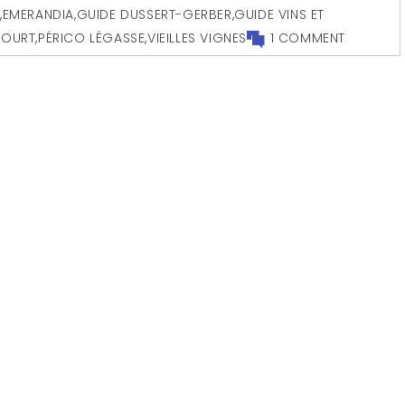
S
,
EMERANDIA
,
GUIDE DUSSERT-GERBER
,
GUIDE VINS ET
COURT
,
PÉRICO LÉGASSE
,
VIEILLES VIGNES
1 COMMENT