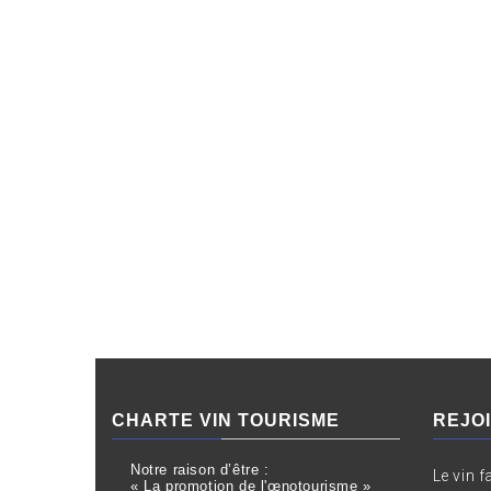
CHARTE VIN TOURISME
REJO
Notre raison d’être :
Le vin f
« La promotion de l'œnotourisme »