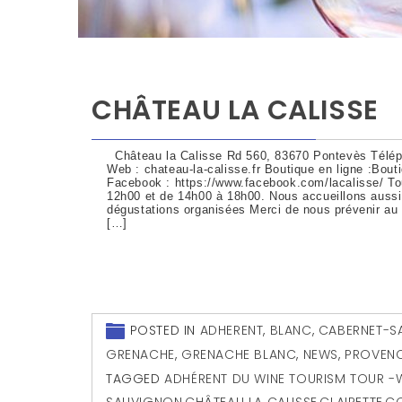
CHÂTEAU LA CALISSE
Château la Calisse Rd 560, 83670 Pontevès Télép
Web : chateau-la-calisse.fr Boutique en ligne :Bout
Facebook : https://www.facebook.com/lacalisse/ To
12h00 et de 14h00 à 18h00. Nous accueillons aussi
dégustations organisées Merci de nous prévenir au 
[…]
POSTED IN
ADHERENT
,
BLANC
,
CABERNET-S
GRENACHE
,
GRENACHE BLANC
,
NEWS
,
PROVENC
TAGGED
ADHÉRENT DU WINE TOURISM TOUR -W
SAUVIGNON
,
CHÂTEAU LA CALISSE
,
CLAIRETTE
,
CO