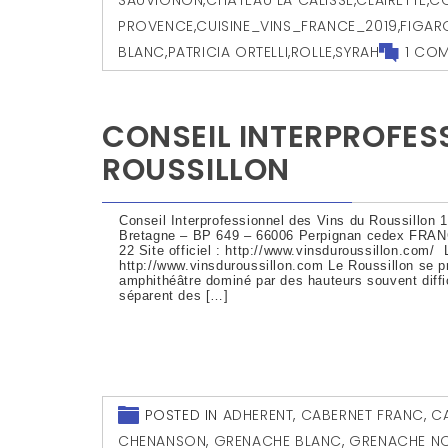
PROVENCE
,
CUISINE_VINS_FRANCE_2019
,
FIGARO
BLANC
,
PATRICIA ORTELLI
,
ROLLE
,
SYRAH
1 CO
CONSEIL INTERPROFES
ROUSSILLON
Conseil Interprofessionnel des Vins du Roussillon
Bretagne – BP 649 – 66006 Perpignan cedex FRANCE
22 Site officiel : http://www.vinsduroussillon.com/ 
http://www.vinsduroussillon.com Le Roussillon se
amphithéâtre dominé par des hauteurs souvent diffici
séparent des […]
POSTED IN
ADHERENT
,
CABERNET FRANC
,
C
CHENANSON
,
GRENACHE BLANC
,
GRENACHE NO