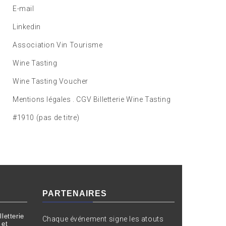
E-mail
Linkedin
Association Vin Tourisme
Wine Tasting
Wine Tasting Voucher
Mentions légales . CGV Billetterie Wine Tasting
#1910 (pas de titre)
PARTENAIRES
letterie
Chaque événement signe les atouts
 et