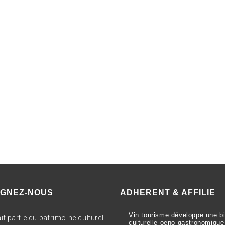
IGNEZ-NOUS
ADHERENT & AFFILIE
Vin tourisme développe une bil
ait partie du patrimoine culturel
culturelle oeno gastronomique