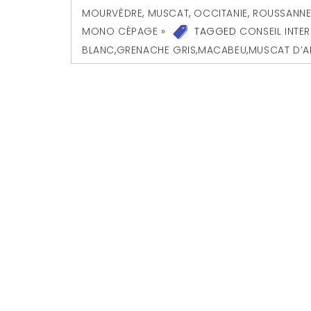
MOURVÈDRE
,
MUSCAT
,
OCCITANIE
,
ROUSSANN
MONO CÉPAGE »
TAGGED
CONSEIL INTE
BLANC
,
GRENACHE GRIS
,
MACABEU
,
MUSCAT D’A