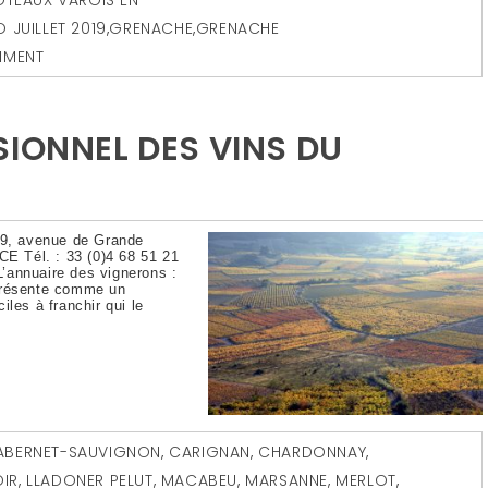
 JUILLET 2019
,
GRENACHE
,
GRENACHE
MMENT
SIONNEL DES VINS DU
 19, avenue de Grande
 Tél. : 33 (0)4 68 51 21
L’annuaire des vignerons :
 présente comme un
les à franchir qui le
ABERNET-SAUVIGNON
,
CARIGNAN
,
CHARDONNAY
,
IR
,
LLADONER PELUT
,
MACABEU
,
MARSANNE
,
MERLOT
,