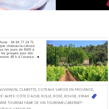
hone : 04 94 77 24 71
ique chateau-la-calisse
us les jours de 9h00 à
 les groupes pour des
moins 48 h à l’avance : ■
AUVIGNON
,
CLAIRETTE
,
COTEAUX VAROIS EN PROVENCE
,
E-ALPES-CÔTE D'AZUR
,
ROLLE
,
ROSÉ
,
ROUGE
,
SYRAH
INE TOURISM FAME DE VIN TOURISME
,
CABERNET-
TEAUX VAROIS EN