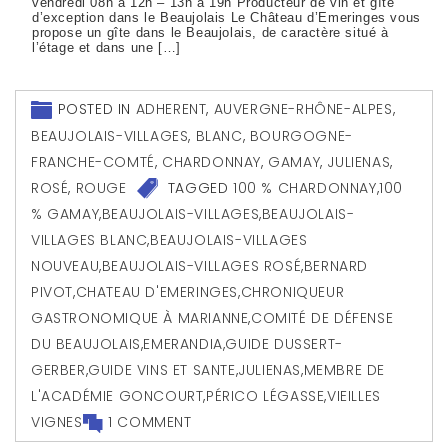
vendredi 08h à 12h – 13h à 19h Producteur de vin et gîte
d’exception dans le Beaujolais Le Château d’Emeringes vous
propose un gîte dans le Beaujolais, de caractère situé à
l’étage et dans une […]
POSTED IN
ADHERENT
,
AUVERGNE-RHÔNE-ALPES
,
BEAUJOLAIS-VILLAGES
,
BLANC
,
BOURGOGNE-
FRANCHE-COMTÉ
,
CHARDONNAY
,
GAMAY
,
JULIENAS
,
ROSÉ
,
ROUGE
TAGGED
100 % CHARDONNAY
,
100
% GAMAY
,
BEAUJOLAIS-VILLAGES
,
BEAUJOLAIS-
VILLAGES BLANC
,
BEAUJOLAIS-VILLAGES
NOUVEAU
,
BEAUJOLAIS-VILLAGES ROSÉ
,
BERNARD
PIVOT
,
CHATEAU D'EMERINGES
,
CHRONIQUEUR
GASTRONOMIQUE À MARIANNE
,
COMITÉ DE DÉFENSE
DU BEAUJOLAIS
,
EMERANDIA
,
GUIDE DUSSERT-
GERBER
,
GUIDE VINS ET SANTE
,
JULIENAS
,
MEMBRE DE
L'ACADÉMIE GONCOURT
,
PÉRICO LÉGASSE
,
VIEILLES
VIGNES
1 COMMENT