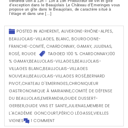
vendredi 08h à 12h – 13h à 19h Producteur de vin et gîte
d’exception dans le Beaujolais Le Château d’Emeringes vous
propose un gîte dans le Beaujolais, de caractère situé à
l’étage et dans une […]
POSTED IN
ADHERENT
,
AUVERGNE-RHÔNE-ALPES
,
BEAUJOLAIS-VILLAGES
,
BLANC
,
BOURGOGNE-
FRANCHE-COMTÉ
,
CHARDONNAY
,
GAMAY
,
JULIENAS
,
ROSÉ
,
ROUGE
TAGGED
100 % CHARDONNAY
,
100
% GAMAY
,
BEAUJOLAIS-VILLAGES
,
BEAUJOLAIS-
VILLAGES BLANC
,
BEAUJOLAIS-VILLAGES
NOUVEAU
,
BEAUJOLAIS-VILLAGES ROSÉ
,
BERNARD
PIVOT
,
CHATEAU D'EMERINGES
,
CHRONIQUEUR
GASTRONOMIQUE À MARIANNE
,
COMITÉ DE DÉFENSE
DU BEAUJOLAIS
,
EMERANDIA
,
GUIDE DUSSERT-
GERBER
,
GUIDE VINS ET SANTE
,
JULIENAS
,
MEMBRE DE
L'ACADÉMIE GONCOURT
,
PÉRICO LÉGASSE
,
VIEILLES
VIGNES
1 COMMENT