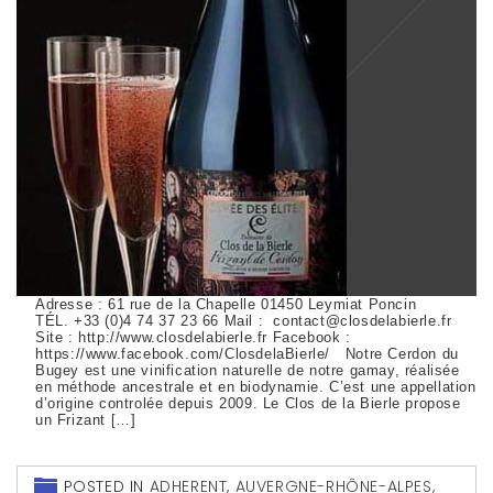
Adresse : 61 rue de la Chapelle 01450 Leymiat Poncin
TÉL. +33 (0)4 74 37 23 66 Mail : contact@closdelabierle.fr
Site : http://www.closdelabierle.fr Facebook :
https://www.facebook.com/ClosdelaBierle/ Notre Cerdon du
Bugey est une vinification naturelle de notre gamay, réalisée
en méthode ancestrale et en biodynamie. C’est une appellation
d’origine controlée depuis 2009. Le Clos de la Bierle propose
un Frizant […]
POSTED IN
ADHERENT
,
AUVERGNE-RHÔNE-ALPES
,