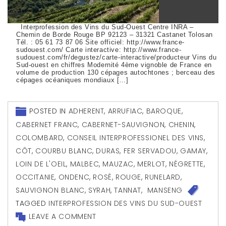
Interprofession des Vins du Sud-Ouest Centre INRA –
Chemin de Borde Rouge BP 92123 – 31321 Castanet Tolosan
Tél. : 05 61 73 87 06 Site officiel: http://www.france-
sudouest.com/ Carte interactive: http://www.france-
sudouest.com/fr/degustez/carte-interactive/producteur Vins du
Sud-ouest en chiffres Modernité 4ème vignoble de France en
volume de production 130 cépages autochtones ; berceau des
cépages océaniques mondiaux […]
POSTED IN
ADHERENT
,
ARRUFIAC
,
BAROQUE
,
CABERNET FRANC
,
CABERNET-SAUVIGNON
,
CHENIN
,
COLOMBARD
,
CONSEIL INTERPROFESSIONEL DES VINS
,
CÔT
,
COURBU BLANC
,
DURAS
,
FER SERVADOU
,
GAMAY
,
LOIN DE L'OEIL
,
MALBEC
,
MAUZAC
,
MERLOT
,
NÉGRETTE
,
OCCITANIE
,
ONDENC
,
ROSÉ
,
ROUGE
,
RUNELARD
,
SAUVIGNON BLANC
,
SYRAH
,
TANNAT
,
MANSENG
TAGGED
INTERPROFESSION DES VINS DU SUD-OUEST
LEAVE A COMMENT