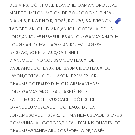
DES VINS
,
CÔT
,
FOLLE BLANCHE
,
GAMAY
,
GROLLEAU
,
MALBEC
,
MELON
,
MELON DE BOURGOGNE
,
PINEAU
D'AUNIS
,
PINOT NOIR
,
ROSÉ
,
ROUGE
,
SAUVIGNON
TAGGED
ANJOU-BLANC
,
ANJOU-COTEAUX-DE-LA-
LOIRE
,
ANJOU-FINES-BULLES
,
ANJOU-GAMAY
,
ANJOU-
ROUGE
,
ANJOU-VILLAGES
,
ANJOU-VILLAGES-
BRISSAC
,
BONNEZEAUX
,
CABERNET-
D’ANJOU
,
CHINON
,
CLISSON
,
COTEAUX-DE-
L’AUBANCE
,
COTEAUX-DE-SAUMUR
,
COTEAUX-DU-
LAYON
,
COTEAUX-DU-LAYON-PREMIER-CRU-
CHAUME
,
COTEAUX-DU-LOIR
,
CRÉMANT-DE-
LOIRE
,
GAMAY
,
GROLLEAU
,
JASNIÈRES
,
LE
PALLET
,
MUSCADET
,
MUSCADET CÔTES-DE-
GRANDLIEU
,
MUSCADET-COTEAUX-DE-LA-
LOIRE
,
MUSCADET-SÈVRE-ET-MAINE
,
MUSCADETS CRUS
COMMUNAUX : GORGES
,
PINEAU D'AUNIS
,
QUARTS-DE-
CHAUME-GRAND-CRU
,
ROSÉ-DE-LOIRE
,
ROSÉ-