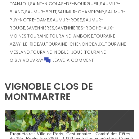
D’ANJOU
,
SAINT-NICOLAS-DE-BOURGUEIL
,
SAUMUR-
BLANC
,
SAUMUR-BRUT
,
SAUMUR-CHAMPIGNY
,
SAUMUR-
PUY-NOTRE-DAME
,
SAUMUR-ROSÉ
,
SAUMUR-
ROUGE
,
SAVENNIÈRES
,
SAVENNIÈRES-ROCHE-AUX-
MOINES
,
TOURAINE
,
TOURAINE-AMBOISE
,
TOURAINE-
AZAY-LE-RIDEAU
,
TOURAINE-CHENONCEAUX.
,
TOURAINE-
MESLAND
,
TOURAINE-NOBLE-JOUÉ.
,
TOURAINE-
OISLY
,
VOUVRAY.
LEAVE A COMMENT
VIGNOBLE CLOS DE
MONTMARTRE
Propriétaire : Ville de Paris, Gestionnaire : Comité des Fêtes
du 18e, Production 2009 : 1 003 bouteilles numérotées Comité