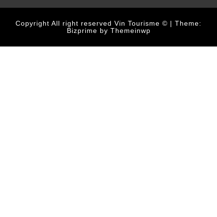
Copyright All right reserved Vin Tourisme ©
|
Theme:
Bizprime by
Themeinwp