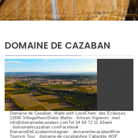
DOMAINE DE CAZABAN
Domaine de Cazaban, Made with LoveChem. des Eclauzes,
11600 VillegailhencDidier Mattei . Artisan Vigneron mail
info@domainedecazaban.comTel 04 68 72 11 63web
: domainedecazaban.comFacebook :
DomaineDeCazabanInstagram : domainedecazabanWine
Tourism Tour : domaine-de-cazabanAop Cabardès AOP