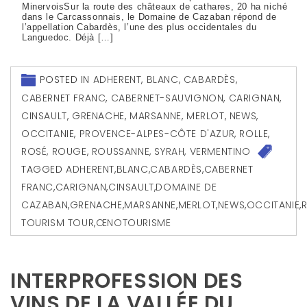
MinervoisSur la route des châteaux de cathares, 20 ha niché
dans le Carcassonnais, le Domaine de Cazaban répond de
l’appellation Cabardès, l’une des plus occidentales du
Languedoc. Déjà […]
POSTED IN
ADHERENT
,
BLANC
,
CABARDÈS
,
CABERNET FRANC
,
CABERNET-SAUVIGNON
,
CARIGNAN
,
CINSAULT
,
GRENACHE
,
MARSANNE
,
MERLOT
,
NEWS
,
OCCITANIE
,
PROVENCE-ALPES-CÔTE D'AZUR
,
ROLLE
,
ROSÉ
,
ROUGE
,
ROUSSANNE
,
SYRAH
,
VERMENTINO
TAGGED
ADHERENT
,
BLANC
,
CABARDÈS
,
CABERNET
FRANC
,
CARIGNAN
,
CINSAULT
,
DOMAINE DE
CAZABAN
,
GRENACHE
,
MARSANNE
,
MERLOT
,
NEWS
,
OCCITANIE
,
TOURISM TOUR
,
ŒNOTOURISME
INTERPROFESSION DES
VINS DE LA VALLÉE DU