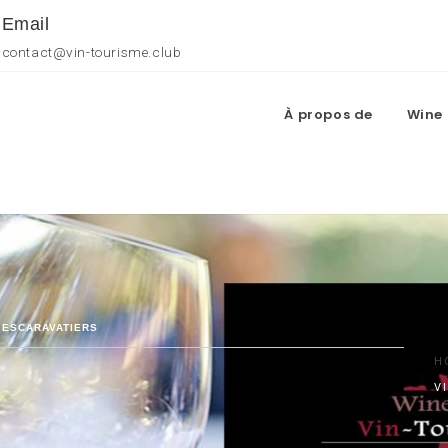
Email
contact@vin-tourisme.club
À propos de
Wine 
S ESCARAVATIERS
H
V