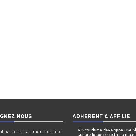
IGNEZ-NOUS
ADHERENT & AFFILIE
Vin tourisme développe une bil
ait partie du patrimoine culturel
culturelle oeno gastronomique