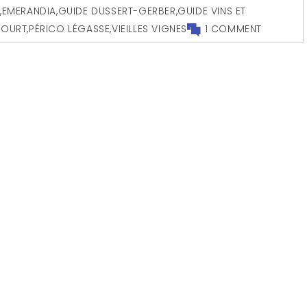
S
,
EMERANDIA
,
GUIDE DUSSERT-GERBER
,
GUIDE VINS ET
COURT
,
PÉRICO LÉGASSE
,
VIEILLES VIGNES
1 COMMENT