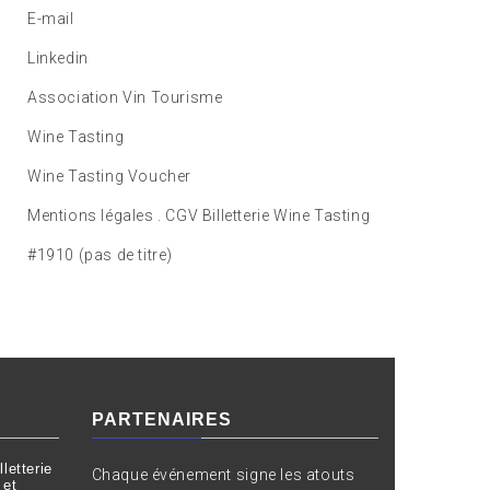
E-mail
Linkedin
Association Vin Tourisme
Wine Tasting
Wine Tasting Voucher
Mentions légales . CGV Billetterie Wine Tasting
#1910 (pas de titre)
PARTENAIRES
letterie
Chaque événement signe les atouts
 et