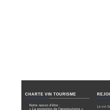
CHARTE VIN TOURISME
REJO
Notre raison d’être :
Le vin f
« La promotion de l'œnotourisme »