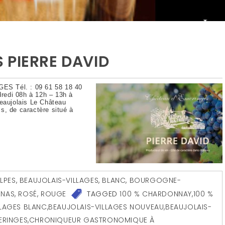
 PIERRE DAVID
ES Tél. : 09 61 58 18 40
dredi 08h à 12h – 13h à
Beaujolais Le Château
s, de caractère situé à
LPES
,
BEAUJOLAIS-VILLAGES
,
BLANC
,
BOURGOGNE-
ENAS
,
ROSÉ
,
ROUGE
TAGGED
100 % CHARDONNAY
,
100 %
LLAGES BLANC
,
BEAUJOLAIS-VILLAGES NOUVEAU
,
BEAUJOLAIS-
ERINGES
,
CHRONIQUEUR GASTRONOMIQUE À