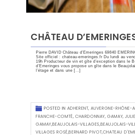
CHÂTEAU D’EMERINGES
Pierre DAVID Château d’Emeringes 69840 EMERING
Site officiel : chateau-emeringes.fr Du lundi au ven
19h Producteur de vin et gîte d’exception dans le 
d’Emeringes vous propose un gîte dans le Beaujolai
l’étage et dans une […]
POSTED IN
ADHERENT
,
AUVERGNE-RHÔNE-A
FRANCHE-COMTÉ
,
CHARDONNAY
,
GAMAY
,
JULI
GAMAY
,
BEAUJOLAIS-VILLAGES
,
BEAUJOLAIS-VI
VILLAGES ROSÉ
,
BERNARD PIVOT
,
CHATEAU D'EM