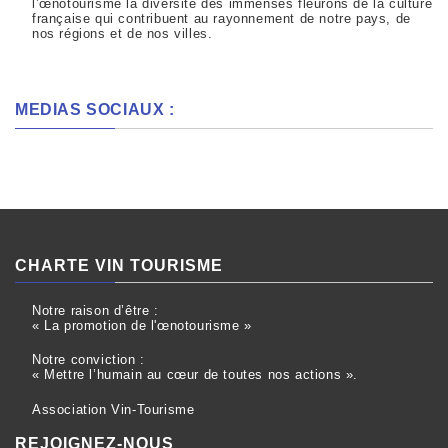
l’œnotourisme la diversité des immenses fleurons de la culture
française qui contribuent au rayonnement de notre pays, de
nos régions et de nos villes.
MEDIAS SOCIAUX :
CHARTE VIN TOURISME
Notre raison d’être :
« La promotion de l'œnotourisme »
Notre conviction :
« Mettre l’humain au cœur de toutes nos actions ».
Association Vin-Tourisme
REJOIGNEZ-NOUS