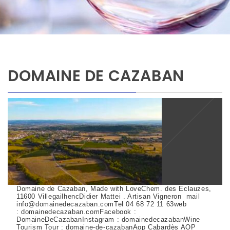
DOMAINE DE CAZABAN
Domaine de Cazaban, Made with LoveChem. des Eclauzes,
11600 VillegailhencDidier Mattei . Artisan Vigneron mail
info@domainedecazaban.comTel 04 68 72 11 63web
: domainedecazaban.comFacebook :
DomaineDeCazabanInstagram : domainedecazabanWine
Tourism Tour : domaine-de-cazabanAop Cabardès AOP