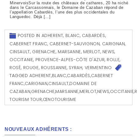
MinervoisSur la route des châteaux de cathares, 20 ha niché
dans le Carcassonnais, le Domaine de Cazaban répond de
l’appellation Cabardès, l’une des plus occidentales du
Languedoc. Déjà […]
POSTED IN
ADHERENT
,
BLANC
,
CABARDÈS
,
CABERNET FRANC
,
CABERNET-SAUVIGNON
,
CARIGNAN
,
CINSAULT
,
GRENACHE
,
MARSANNE
,
MERLOT
,
NEWS
,
OCCITANIE
,
PROVENCE-ALPES-CÔTE D'AZUR
,
ROLLE
,
ROSÉ
,
ROUGE
,
ROUSSANNE
,
SYRAH
,
VERMENTINO
TAGGED
ADHERENT
,
BLANC
,
CABARDÈS
,
CABERNET
FRANC
,
CARIGNAN
,
CINSAULT
,
DOMAINE DE
CAZABAN
,
GRENACHE
,
MARSANNE
,
MERLOT
,
NEWS
,
OCCITANIE
,
TOURISM TOUR
,
ŒNOTOURISME
NOUVEAUX ADHÉRENTS :