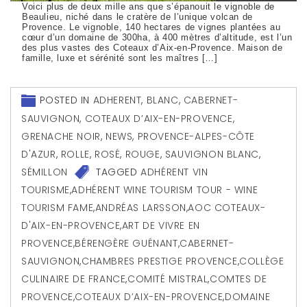
Voici plus de deux mille ans que s’épanouit le vignoble de
Beaulieu, niché dans le cratère de l’unique volcan de
Provence. Le vignoble, 140 hectares de vignes plantées au
cœur d’un domaine de 300ha, à 400 mètres d’altitude, est l’un
des plus vastes des Coteaux d’Aix-en-Provence. Maison de
famille, luxe et sérénité sont les maîtres […]
POSTED IN
ADHERENT
,
BLANC
,
CABERNET-
SAUVIGNON
,
COTEAUX D’AIX-EN-PROVENCE
,
GRENACHE NOIR
,
NEWS
,
PROVENCE-ALPES-CÔTE
D'AZUR
,
ROLLE
,
ROSÉ
,
ROUGE
,
SAUVIGNON BLANC
,
SÉMILLON
TAGGED
ADHÉRENT VIN
TOURISME
,
ADHÉRENT WINE TOURISM TOUR - WINE
TOURISM FAME
,
ANDRÉAS LARSSON
,
AOC COTEAUX-
D'AIX-EN-PROVENCE
,
ART DE VIVRE EN
PROVENCE
,
BÉRENGÈRE GUÉNANT
,
CABERNET-
SAUVIGNON
,
CHAMBRES PRESTIGE PROVENCE
,
COLLÈGE
CULINAIRE DE FRANCE
,
COMITÉ MISTRAL
,
COMTES DE
PROVENCE
,
COTEAUX D’AIX-EN-PROVENCE
,
DOMAINE