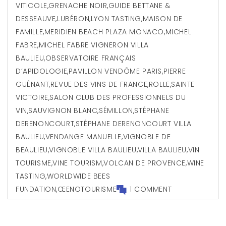
VITICOLE
,
GRENACHE NOIR
,
GUIDE BETTANE &
DESSEAUVE
,
LUBÉRON
,
LYON TASTING
,
MAISON DE
FAMILLE
,
MERIDIEN BEACH PLAZA MONACO
,
MICHEL
FABRE
,
MICHEL FABRE VIGNERON VILLA
BAULIEU
,
OBSERVATOIRE FRANÇAIS
D’APIDOLOGIE
,
PAVILLON VENDÔME PARIS
,
PIERRE
GUÉNANT
,
REVUE DES VINS DE FRANCE
,
ROLLE
,
SAINTE
VICTOIRE
,
SALON CLUB DES PROFESSIONNELS DU
VIN
,
SAUVIGNON BLANC
,
SÉMILLON
,
STÉPHANE
DERENONCOURT
,
STÉPHANE DERENONCOURT VILLA
BAULIEU
,
VENDANGE MANUELLE
,
VIGNOBLE DE
BEAULIEU
,
VIGNOBLE VILLA BAULIEU
,
VILLA BAULIEU
,
VIN
TOURISME
,
VINE TOURISM
,
VOLCAN DE PROVENCE
,
WINE
TASTING
,
WORLDWIDE BEES
FUNDATION
,
ŒENOTOURISME
1 COMMENT