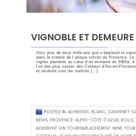
VIGNOBLE ET DEMEURE 
Voici plus de deux mille ans que s’épanouit le vign
dans le cratère de l’unique volcan de Provence. Le
vignes plantées au cœur d’un domaine de 300ha, à 4
l’un des plus vastes des Coteaux d’Aix-en-Provence
et sérénité sont les maîtres […]
POSTED IN
ADHERENT
,
BLANC
,
CABERNET-S
NEWS
,
PROVENCE-ALPES-CÔTE D'AZUR
,
ROLLE
,
ADHÉRENT VIN TOURISME
,
ADHÉRENT WINE TOUR
COTEAUX- D'AIX-EN-PROVENCE
,
ART DE VIVRE