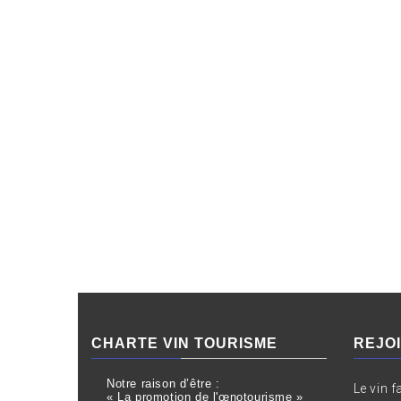
CHARTE VIN TOURISME
REJO
Notre raison d’être :
Le vin f
« La promotion de l'œnotourisme »