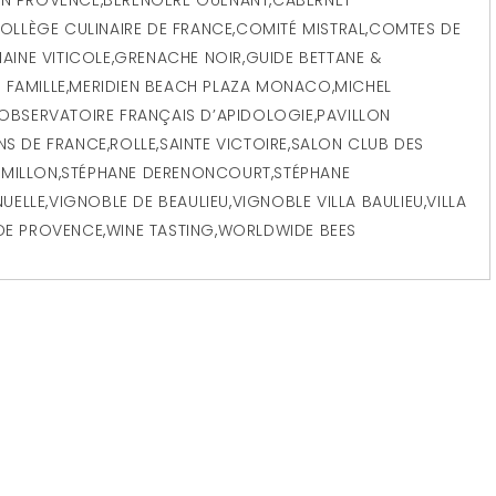
OLLÈGE CULINAIRE DE FRANCE
,
COMITÉ MISTRAL
,
COMTES DE
AINE VITICOLE
,
GRENACHE NOIR
,
GUIDE BETTANE &
 FAMILLE
,
MERIDIEN BEACH PLAZA MONACO
,
MICHEL
OBSERVATOIRE FRANÇAIS D’APIDOLOGIE
,
PAVILLON
INS DE FRANCE
,
ROLLE
,
SAINTE VICTOIRE
,
SALON CLUB DES
ÉMILLON
,
STÉPHANE DERENONCOURT
,
STÉPHANE
UELLE
,
VIGNOBLE DE BEAULIEU
,
VIGNOBLE VILLA BAULIEU
,
VILLA
DE PROVENCE
,
WINE TASTING
,
WORLDWIDE BEES