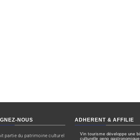
IGNEZ-NOUS
ADHERENT & AFFILIE
Vin tourisme développe une bil
ait partie du patrimoine culturel
culturelle oeno gastronomique