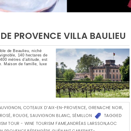
DE PROVENCE VILLA BAULIEU
oble de Beaulieu, niché
 vignoble, 140 hectares de
00 mètres d’altitude, est
. Maison de famille, luxe
AUVIGNON
,
COTEAUX D’AIX-EN-PROVENCE
,
GRENACHE NOIR
,
ROSÉ
,
ROUGE
,
SAUVIGNON BLANC
,
SÉMILLON
TAGGED
ISM TOUR - WINE TOURISM FAME
,
ANDRÉAS LARSSON
,
AOC
 EN PROVENCE
,
BÉRENGÈRE GUÉNANT
,
CABERNET-