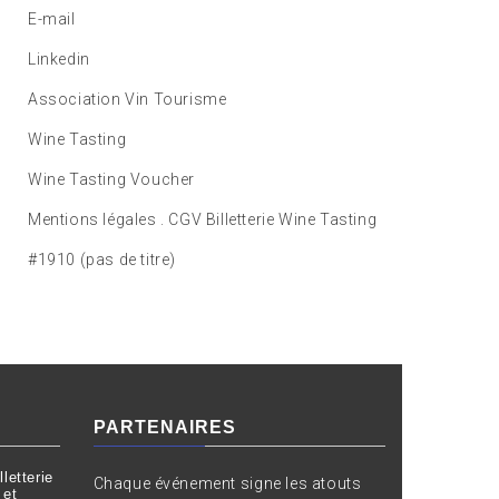
E-mail
Linkedin
Association Vin Tourisme
Wine Tasting
Wine Tasting Voucher
Mentions légales . CGV Billetterie Wine Tasting
#1910 (pas de titre)
PARTENAIRES
letterie
Chaque événement signe les atouts
 et