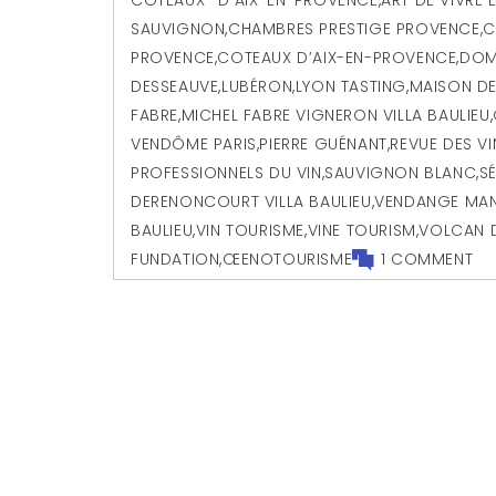
SAUVIGNON
,
CHAMBRES PRESTIGE PROVENCE
,
C
PROVENCE
,
COTEAUX D’AIX-EN-PROVENCE
,
DOM
DESSEAUVE
,
LUBÉRON
,
LYON TASTING
,
MAISON DE
FABRE
,
MICHEL FABRE VIGNERON VILLA BAULIEU
,
VENDÔME PARIS
,
PIERRE GUÉNANT
,
REVUE DES V
PROFESSIONNELS DU VIN
,
SAUVIGNON BLANC
,
S
DERENONCOURT VILLA BAULIEU
,
VENDANGE MAN
BAULIEU
,
VIN TOURISME
,
VINE TOURISM
,
VOLCAN 
FUNDATION
,
ŒENOTOURISME
1 COMMENT