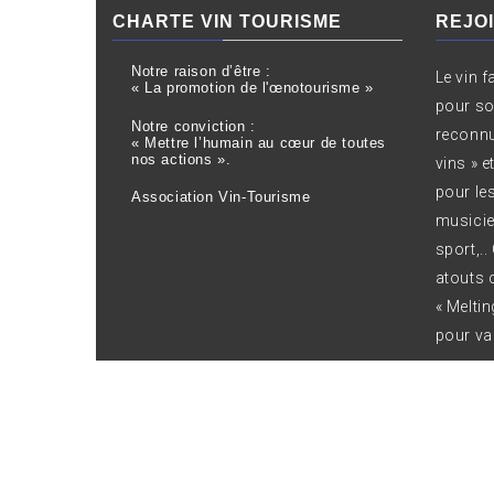
CHARTE VIN TOURISME
REJO
Notre raison d’être :
Le vin f
« La promotion de l'œnotourisme »
pour son
Notre conviction :
reconnu
« Mettre l’humain au cœur de toutes
nos actions ».
vins » e
pour les
Association Vin-Tourisme
musicie
sport,.
atouts 
« Meltin
pour val
Copyrig