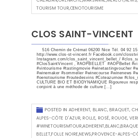
TOURISM TOUR
,
ŒNOTOURISME
CLOS SAINT-VINCENT
516 Chemin de Crémat 06200 Nice Tél. 04 92 15
http://www.clos-st-vincent.fr Facebook.com/closstv
Instagram.com/clos_saint_vincent_bellet_/ #clos_sa
#ClosSaintVincent , #AOPBELLET #AOPBellet #v
#vintourisme #tastingmovie #winetastingvoucher #
#winemaker #sommelier #winecourse #winenews #w
#oenotourisme #routedesvins #Coteazurnow #clos_s
CULTURE BIO ET BIODYNAMIQUE Rigoureux respec
conjoint à une méthode de culture […]
POSTED IN
ADHERENT
,
BLANC
,
BRAQUET
,
CH
ALPES-CÔTE D'AZUR
,
ROLLE
,
ROSÉ
,
ROUGE
,
VER
#WINETOURISMTOUR
,
ADHERENT
,
BLANC
,
BRAQUE
BELLET
,
FOLLE NOIRE
,
NEWS
,
PROVENCE-ALPES-CÔ