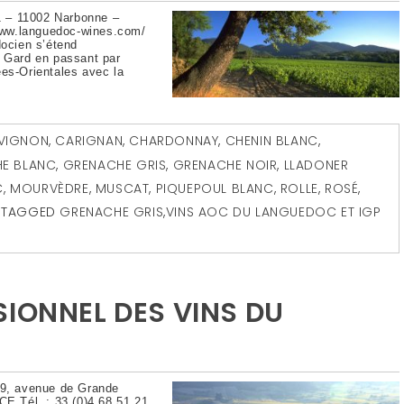
 – 11002 Narbonne –
/www.languedoc-wines.com/
docien s’étend
u Gard en passant par
ées-Orientales avec la
VIGNON
,
CARIGNAN
,
CHARDONNAY
,
CHENIN BLANC
,
E BLANC
,
GRENACHE GRIS
,
GRENACHE NOIR
,
LLADONER
C
,
MOURVÈDRE
,
MUSCAT
,
PIQUEPOUL BLANC
,
ROLLE
,
ROSÉ
,
TAGGED
GRENACHE GRIS
,
VINS AOC DU LANGUEDOC ET IGP
SIONNEL DES VINS DU
 19, avenue de Grande
 Tél. : 33 (0)4 68 51 21