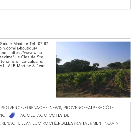
E
Sainte-Maxime Tél. 07 67
bin.com/la-boutique/
our : https://www.wine-
maxime/ Le Clos de Ste
errains silico-calcaire,
AMILIALE Martine & Jean
 PROVENCE
,
GRENACHE
,
NEWS
,
PROVENCE-ALPES-CÔTE
INO
TAGGED
AOC CÔTES DE
GRENACHE
,
JEAN LUC ROCHÉ
,
ROLLE
,
SYRAH
,
VERMENTINO
,
VIN
E