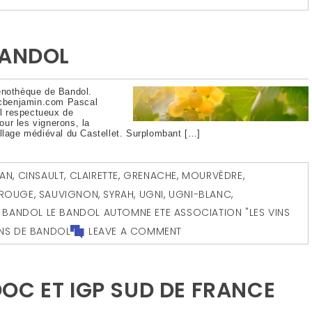
BANDOL
œnothèque de Bandol.
acbenjamin.com Pascal
l respectueux de
pour les vignerons, la
illage médiéval du Castellet. Surplombant […]
AN
,
CINSAULT
,
CLAIRETTE
,
GRENACHE
,
MOURVÈDRE
,
ROUGE
,
SAUVIGNON
,
SYRAH
,
UGNI
,
UGNI-BLANC
,
BANDOL LE BANDOL AUTOMNE ETE ASSOCIATION "LES VINS
INS DE BANDOL
LEAVE A COMMENT
OC ET IGP SUD DE FRANCE