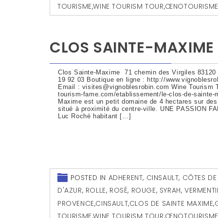
TOURISME
,
WINE TOURISM TOUR
,
ŒNOTOURISM
CLOS SAINTE-MAXIME
Clos Sainte-Maxime 71 chemin des Virgiles 83120 
19 92 03 Boutique en ligne : http://www.vignoblesro
Email : visites@vignoblesrobin.com Wine Tourism T
tourism-fame.com/etablissement/le-clos-de-sainte-
Maxime est un petit domaine de 4 hectares sur des t
situé à proximité du centre-ville. UNE PASSION F
Luc Roché habitant […]
POSTED IN
ADHERENT
,
CINSAULT
,
CÔTES DE
D'AZUR
,
ROLLE
,
ROSÉ
,
ROUGE
,
SYRAH
,
VERMENT
PROVENCE
,
CINSAULT
,
CLOS DE SAINTE MAXIME
,
TOURISME
,
WINE TOURISM TOUR
,
ŒNOTOURISM