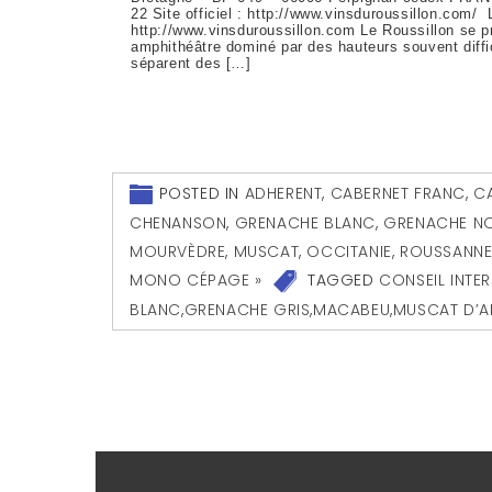
22 Site officiel : http://www.vinsduroussillon.com/ 
http://www.vinsduroussillon.com Le Roussillon se
amphithéâtre dominé par des hauteurs souvent diffici
séparent des […]
POSTED IN
ADHERENT
,
CABERNET FRANC
,
C
CHENANSON
,
GRENACHE BLANC
,
GRENACHE NO
MOURVÈDRE
,
MUSCAT
,
OCCITANIE
,
ROUSSANN
MONO CÉPAGE »
TAGGED
CONSEIL INTE
BLANC
,
GRENACHE GRIS
,
MACABEU
,
MUSCAT D’A