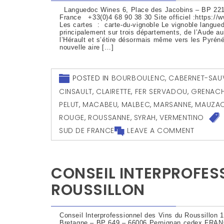
Languedoc Wines 6, Place des Jacobins – BP 221
France +33(0)4 68 90 38 30 Site officiel :https:/
Les cartes : carte-du-vignoble Le vignoble langue
principalement sur trois départements, de l’Aude a
l’Hérault et s’étire désormais même vers les Pyrén
nouvelle aire […]
POSTED IN
BOURBOULENC
,
CABERNET-SAU
CINSAULT
,
CLAIRETTE
,
FER SERVADOU
,
GRENACH
PELUT
,
MACABEU
,
MALBEC
,
MARSANNE
,
MAUZA
ROUGE
,
ROUSSANNE
,
SYRAH
,
VERMENTINO
SUD DE FRANCE
LEAVE A COMMENT
CONSEIL INTERPROFES
ROUSSILLON
Conseil Interprofessionnel des Vins du Roussillon
Bretagne – BP 649 – 66006 Perpignan cedex FRANCE