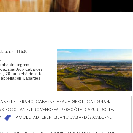
lauzes, 11600
b
abanInstagram :
e-cazabanAop Cabardès
s, 20 ha niché dans le
’appellation Cabardès,
]
ABERNET FRANC
,
CABERNET-SAUVIGNON
,
CARIGNAN
,
WS
,
OCCITANIE
,
PROVENCE-ALPES-CÔTE D'AZUR
,
ROLLE
,
O
TAGGED
ADHERENT
,
BLANC
,
CABARDÈS
,
CABERNET
OCCITANIE
,
ROUGE
,
ROUSSANNE
,
SYRAH
,
VERMENTINO
,
WINE