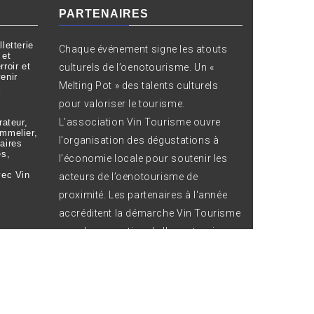
PARTENAIRES
letterie
Chaque événement signe les atouts
 et
roir et
culturels de l’oenotourisme. Un «
enir
Melting Pot » des talents culturels
à
pour valoriser le tourisme.
L’association Vin Tourisme ouvre
rateur,
ommelier,
l’organisation des dégustations à
aires
es,
l’économie locale pour soutenir les
vec Vin
acteurs de l’oenotourisme de
proximité. Les partenaires à l'année
accréditent la démarche Vin Tourisme
pour la promotion de l'oenotourisme.
emeinwp