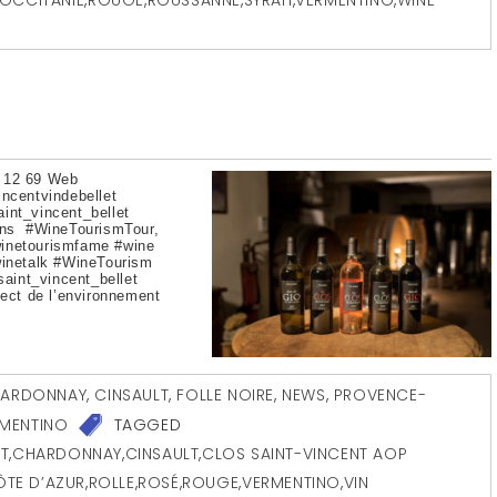
 12 69 Web
incentvindebellet
int_vincent_bellet
ins #WineTourismTour,
winetourismfame #wine
inetalk #WineTourism
aint_vincent_bellet
t de l’environnement
ARDONNAY
,
CINSAULT
,
FOLLE NOIRE
,
NEWS
,
PROVENCE-
MENTINO
TAGGED
T
,
CHARDONNAY
,
CINSAULT
,
CLOS SAINT-VINCENT AOP
TE D’AZUR
,
ROLLE
,
ROSÉ
,
ROUGE
,
VERMENTINO
,
VIN