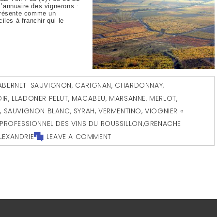
L’annuaire des vignerons :
 présente comme un
les à franchir qui le
ABERNET-SAUVIGNON
,
CARIGNAN
,
CHARDONNAY
,
IR
,
LLADONER PELUT
,
MACABEU
,
MARSANNE
,
MERLOT
,
E
,
SAUVIGNON BLANC
,
SYRAH
,
VERMENTINO
,
VIOGNIER «
RPROFESSIONNEL DES VINS DU ROUSSILLON
,
GRENACHE
LEXANDRIE
LEAVE A COMMENT