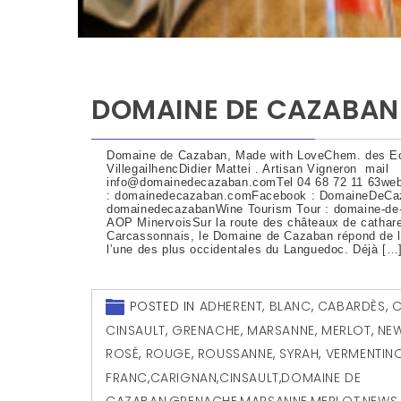
DOMAINE DE CAZABAN
Domaine de Cazaban, Made with LoveChem. des Ec
VillegailhencDidier Mattei . Artisan Vigneron mail
info@domainedecazaban.comTel 04 68 72 11 63we
: domainedecazaban.comFacebook : DomaineDeCaz
domainedecazabanWine Tourism Tour : domaine-d
AOP MinervoisSur la route des châteaux de cathare
Carcassonnais, le Domaine de Cazaban répond de l
l’une des plus occidentales du Languedoc. Déjà […
POSTED IN
ADHERENT
,
BLANC
,
CABARDÈS
,
C
CINSAULT
,
GRENACHE
,
MARSANNE
,
MERLOT
,
NE
ROSÉ
,
ROUGE
,
ROUSSANNE
,
SYRAH
,
VERMENTIN
FRANC
,
CARIGNAN
,
CINSAULT
,
DOMAINE DE
CAZABAN
,
GRENACHE
,
MARSANNE
,
MERLOT
,
NEWS
,