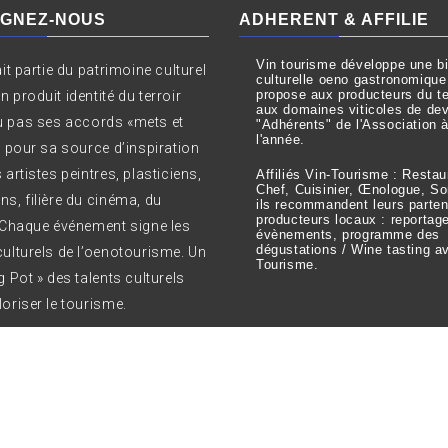
IGNEZ-NOUS
ADHERENT & AFFILIE
Vin tourisme développe une bil
ait partie du patrimoine culturel
culturelle oeno gastronomique
propose aux producteurs du ter
 produit identité du terroir
aux domaines viticoles de dev
 pas ses accords «mets et
"Adhérents" de l'Association 
l'année.
t pour sa source d’inspiration
 artistes peintres, plasticiens,
Affiliés Vin-Tourisme : Restau
Chef, Cuisinier, Œnologue, S
ns, filière du cinéma, du
ils recommandent leurs parten
producteurs locaux : reportag
. Chaque événement signe les
évènements, programme des
dégustations / Wine tasting a
culturels de l’oenotourisme. Un
Tourisme.
g Pot » des talents culturels
oriser le tourisme.
ht All right reserved Vin Tourisme ©
|
Theme: Bizprime by
Th