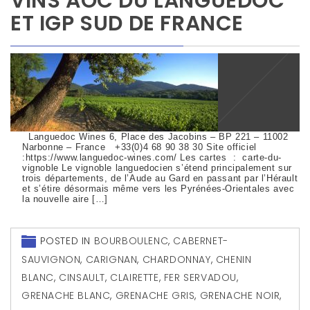
VINS AOC DU LANGUEDOC
ET IGP SUD DE FRANCE
Languedoc Wines 6, Place des Jacobins – BP 221 – 11002
Narbonne – France +33(0)4 68 90 38 30 Site officiel
:https://www.languedoc-wines.com/ Les cartes : carte-du-
vignoble Le vignoble languedocien s’étend principalement sur
trois départements, de l’Aude au Gard en passant par l’Hérault
et s’étire désormais même vers les Pyrénées-Orientales avec
la nouvelle aire […]
POSTED IN
BOURBOULENC
,
CABERNET-
SAUVIGNON
,
CARIGNAN
,
CHARDONNAY
,
CHENIN
BLANC
,
CINSAULT
,
CLAIRETTE
,
FER SERVADOU
,
GRENACHE BLANC
,
GRENACHE GRIS
,
GRENACHE NOIR
,