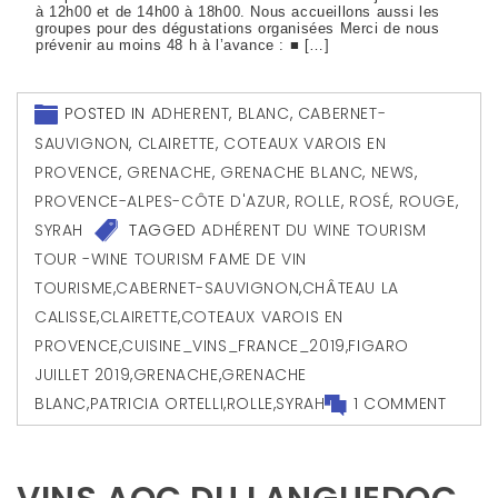
à 12h00 et de 14h00 à 18h00. Nous accueillons aussi les
groupes pour des dégustations organisées Merci de nous
prévenir au moins 48 h à l’avance : ■ […]
POSTED IN
ADHERENT
,
BLANC
,
CABERNET-
SAUVIGNON
,
CLAIRETTE
,
COTEAUX VAROIS EN
PROVENCE
,
GRENACHE
,
GRENACHE BLANC
,
NEWS
,
PROVENCE-ALPES-CÔTE D'AZUR
,
ROLLE
,
ROSÉ
,
ROUGE
,
SYRAH
TAGGED
ADHÉRENT DU WINE TOURISM
TOUR -WINE TOURISM FAME DE VIN
TOURISME
,
CABERNET-SAUVIGNON
,
CHÂTEAU LA
CALISSE
,
CLAIRETTE
,
COTEAUX VAROIS EN
PROVENCE
,
CUISINE_VINS_FRANCE_2019
,
FIGARO
JUILLET 2019
,
GRENACHE
,
GRENACHE
BLANC
,
PATRICIA ORTELLI
,
ROLLE
,
SYRAH
1 COMMENT