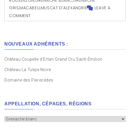
ROUSSILLON
,
GRENACHE BLANC
,
GRENACHE
GRIS
,
MACABEU
,
MUSCAT D’ALEXANDRIE
LEAVE A
COMMENT
NOUVEAUX ADHÉRENTS :
Château Coupelle d’Ertan Grand Cru Saint-Émilion
Château La Tulipe Noire
Domaine des Peirecèdes
APPELLATION, CÉPAGES, RÉGIONS
Appellation,
cépages,