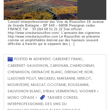
Conseil Interprofessionnel des Vins du Roussillon 19, avenue
de Grande Bretagne – BP 649 – 66006 Perpignan cedex
FRANCE Tél. : 33 (0)4 68 51 21 22 Site officiel :
http://www.vinsduroussillon.com/ L’annuaire des vignerons :
http://www.vinsduroussillon.com Le Roussillon se présente
comme un amphithéâtre dominé par des hauteurs souvent
difficiles à franchir qui le séparent des […]
POSTED IN
ADHERENT
,
CABERNET FRANC
,
CABERNET-SAUVIGNON
,
CARIGNAN
,
CHARDONNAY
,
CHENANSON
,
GRENACHE BLANC
,
GRENACHE NOIR
,
LLADONER PELUT
,
MACABEU
,
MARSANNE
,
MERLOT
,
MOURVÈDRE
,
MUSCAT
,
OCCITANIE
,
ROUSSANNE
,
SAUVIGNON BLANC
,
SYRAH
,
VERMENTINO
,
VIOGNIER «
MONO CÉPAGE »
TAGGED
CONSEIL
INTERPROFESSIONNEL DES VINS DU