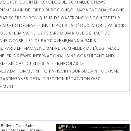
EUR, CHEF, CUISINIER, ŒNOLOGUE, SOMMELIER
,
NEWS
,
RISME
,
ALAIN DELORT
,
BOURGOGNE
,
CHAMPAGNE
,
CHAMPAGNE
PÂTISSIÈRE
,
CHRONIQUEUR DE GASTRONOMIE
,
CONCEPTEUR
 AU PHOTOGRAPHE INVITÉ POUR LA DÉGUSTATION : PATRICK
COLE CHAMPAGNE J.Y PERARD
,
DOMINIQUE DE HAUT DE
NE CONSEILLER DE PARIS XVÈME
,
HANA À PARIS
LE PARISIEN MAGAZINE
,
MAITRE SOMMELIER DE L'UDSF
,
MARC
E. ERIC RIEWER INTERNATIONAL WINE CONSULTANT AND
ISME
,
MÉDIAS DU SITE SLATE.FR
,
NICOLAS DE
ME
,
TADA TOMMI
,
TRIP TO PARIS
,
VIN TOURISME
,
VIN TOURISME
 TASTING
,
YVES DERAI DIRECTION RÉDACTION
,
YVES
OMMENT
Bellet : Clos Saint-
nt(e) : Monsieur Joseph