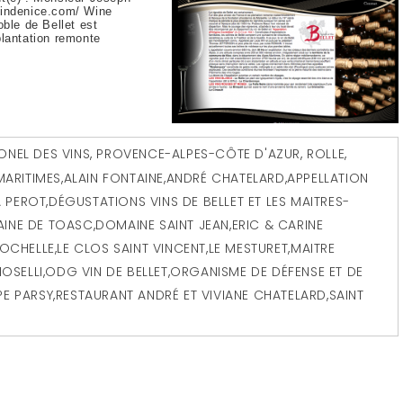
vindenice.com/ Wine
le de Bellet est
plantation remonte
ONEL DES VINS
,
PROVENCE-ALPES-CÔTE D'AZUR
,
ROLLE
,
MARITIMES
,
ALAIN FONTAINE
,
ANDRÉ CHATELARD
,
APPELLATION
A PEROT
,
DÉGUSTATIONS VINS DE BELLET ET LES MAITRES-
INE DE TOASC
,
DOMAINE SAINT JEAN
,
ERIC & CARINE
ROCHELLE
,
LE CLOS SAINT VINCENT
,
LE MESTURET
,
MAITRE
IOSELLI
,
ODG VIN DE BELLET
,
ORGANISME DE DÉFENSE ET DE
PE PARSY
,
RESTAURANT ANDRÉ ET VIVIANE CHATELARD
,
SAINT