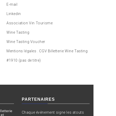
E-mail
Linkedin
Association Vin Tourisme
Wine Tasting
Wine Tasting Voucher
Mentions légales . CGV Billetterie Wine Tasting
#1910 (pas de titre)
PARTENAIRES
letterie
Chaque événement signe les atouts
 et