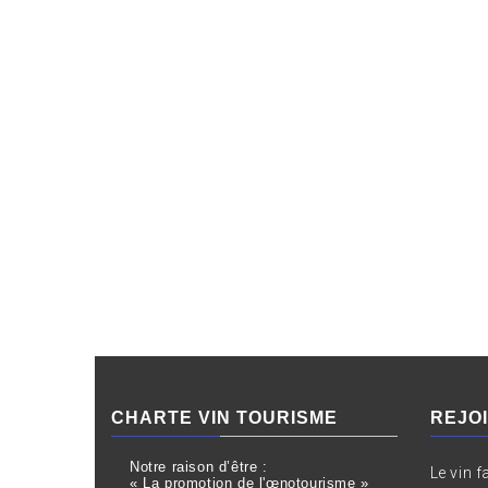
CHARTE VIN TOURISME
REJO
Notre raison d’être :
Le vin f
« La promotion de l'œnotourisme »