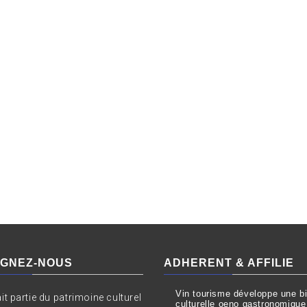
IGNEZ-NOUS
ADHERENT & AFFILIE
Vin tourisme développe une bil
ait partie du patrimoine culturel
culturelle oeno gastronomique