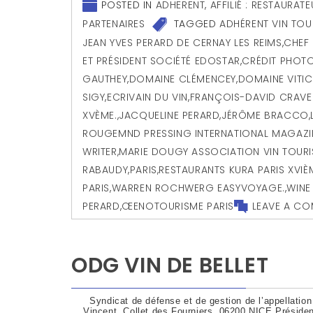
POSTED IN
ADHERENT
,
AFFILIÉ : RESTAURAT
PARTENAIRES
TAGGED
ADHÉRENT VIN TOU
JEAN YVES PERARD DE CERNAY LES REIMS
,
CHEF 
ET PRÉSIDENT SOCIÉTÉ EDOSTAR
,
CRÉDIT PHOTO
GAUTHEY
,
DOMAINE CLÉMENCEY
,
DOMAINE VITI
SIGY
,
ECRIVAIN DU VIN
,
FRANÇOIS-DAVID CRAVEN
XVÈME.
,
JACQUELINE PERARD
,
JÉRÔME BRACCO
,
ROUGEMND PRESSING INTERNATIONAL MAGAZIN
WRITER
,
MARIE DOUGY ASSOCIATION VIN TOUR
RABAUDY
,
PARIS
,
RESTAURANTS KURA PARIS XVIÈ
PARIS
,
WARREN ROCHWERG EASYVOYAGE.
,
WINE
PERARD
,
ŒENOTOURISME PARIS
LEAVE A C
ODG VIN DE BELLET
Syndicat de défense et de gestion de l’appellation 
Vincent, Collet des Fourniers, 06200 NICE Préside