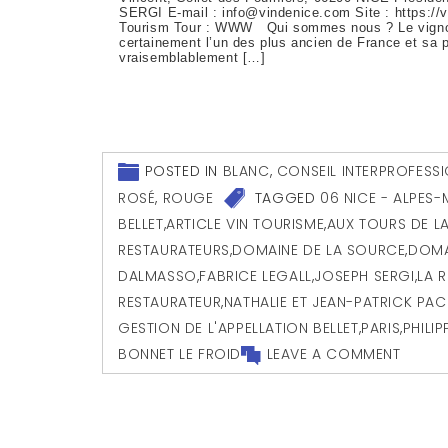
SERGI E-mail : info@vindenice.com Site : https://
Tourism Tour : WWW Qui sommes nous ? Le vignob
certainement l’un des plus ancien de France et sa 
vraisemblablement […]
POSTED IN
BLANC
,
CONSEIL INTERPROFESSI
ROSÉ
,
ROUGE
TAGGED
06 NICE - ALPES-
BELLET
,
ARTICLE VIN TOURISME
,
AUX TOURS DE L
RESTAURATEURS
,
DOMAINE DE LA SOURCE
,
DOMA
DALMASSO
,
FABRICE LEGALL
,
JOSEPH SERGI
,
LA 
RESTAURATEUR
,
NATHALIE ET JEAN-PATRICK PAC
GESTION DE L'APPELLATION BELLET
,
PARIS
,
PHILIP
BONNET LE FROID
LEAVE A COMMENT