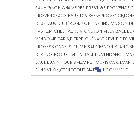
SAUVIGNON
,
CHAMBRES PRESTIGE PROVENCE
,
C
PROVENCE
,
COTEAUX D’AIX-EN-PROVENCE
,
DOM
DESSEAUVE
,
LUBÉRON
,
LYON TASTING
,
MAISON DE
FABRE
,
MICHEL FABRE VIGNERON VILLA BAULIEU
,
VENDÔME PARIS
,
PIERRE GUÉNANT
,
REVUE DES V
PROFESSIONNELS DU VIN
,
SAUVIGNON BLANC
,
S
DERENONCOURT VILLA BAULIEU
,
VENDANGE MAN
BAULIEU
,
VIN TOURISME
,
VINE TOURISM
,
VOLCAN 
FUNDATION
,
ŒENOTOURISME
1 COMMENT