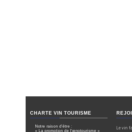
CHARTE VIN TOURISME
REJO
Notre raison d’être :
Le vin f
« La promotion de l'œnotourisme »