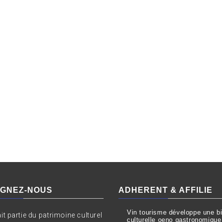
IGNEZ-NOUS
ADHERENT & AFFILIE
Vin tourisme développe une bil
ait partie du patrimoine culturel
culturelle oeno gastronomique