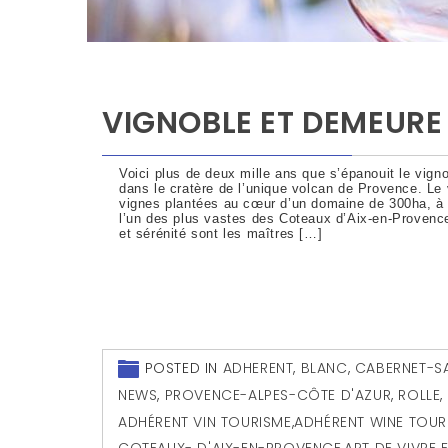
VIGNOBLE ET DEMEURE 
Voici plus de deux mille ans que s’épanouit le vign
dans le cratère de l’unique volcan de Provence. Le
vignes plantées au cœur d’un domaine de 300ha, à 4
l’un des plus vastes des Coteaux d’Aix-en-Provence
et sérénité sont les maîtres […]
POSTED IN
ADHERENT
,
BLANC
,
CABERNET-S
NEWS
,
PROVENCE-ALPES-CÔTE D'AZUR
,
ROLLE
,
ADHÉRENT VIN TOURISME
,
ADHÉRENT WINE TOUR
COTEAUX- D'AIX-EN-PROVENCE
,
ART DE VIVRE