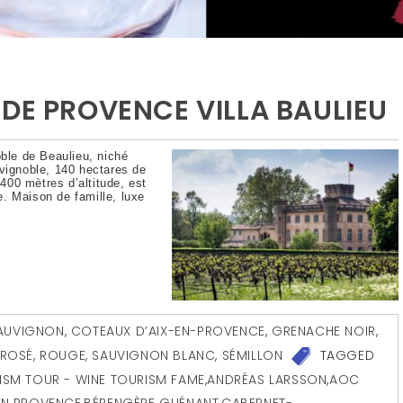
DE PROVENCE VILLA BAULIEU
oble de Beaulieu, niché
 vignoble, 140 hectares de
00 mètres d’altitude, est
. Maison de famille, luxe
AUVIGNON
,
COTEAUX D’AIX-EN-PROVENCE
,
GRENACHE NOIR
,
ROSÉ
,
ROUGE
,
SAUVIGNON BLANC
,
SÉMILLON
TAGGED
ISM TOUR - WINE TOURISM FAME
,
ANDRÉAS LARSSON
,
AOC
 EN PROVENCE
,
BÉRENGÈRE GUÉNANT
,
CABERNET-