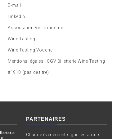
E-mail
Linkedin
Association Vin Tourisme
Wine Tasting
Wine Tasting Voucher
Mentions légales . CGV Billetterie Wine Tasting
#1910 (pas de titre)
PARTENAIRES
letterie
Chaque événement signe les atouts
 et