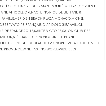
OLLÈGE CULINAIRE DE FRANCE
,
COMITÉ MISTRAL
,
COMTES DE
AINE VITICOLE
,
GRENACHE NOIR
,
GUIDE BETTANE &
 FAMILLE
,
MERIDIEN BEACH PLAZA MONACO
,
MICHEL
OBSERVATOIRE FRANÇAIS D’APIDOLOGIE
,
PAVILLON
INS DE FRANCE
,
ROLLE
,
SAINTE VICTOIRE
,
SALON CLUB DES
ÉMILLON
,
STÉPHANE DERENONCOURT
,
STÉPHANE
UELLE
,
VIGNOBLE DE BEAULIEU
,
VIGNOBLE VILLA BAULIEU
,
VILLA
DE PROVENCE
,
WINE TASTING
,
WORLDWIDE BEES