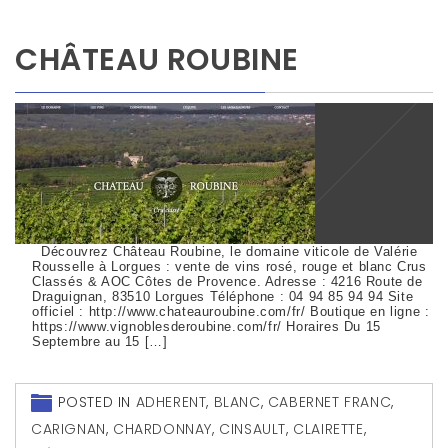
CHÂTEAU ROUBINE
Découvrez Château Roubine, le domaine viticole de Valérie
Rousselle à Lorgues : vente de vins rosé, rouge et blanc Crus
Classés & AOC Côtes de Provence. Adresse : 4216 Route de
Draguignan, 83510 Lorgues Téléphone : 04 94 85 94 94 Site
officiel : http://www.chateauroubine.com/fr/ Boutique en ligne :
https://www.vignoblesderoubine.com/fr/ Horaires Du 15
Septembre au 15 […]
POSTED IN
ADHERENT
,
BLANC
,
CABERNET FRANC
,
CARIGNAN
,
CHARDONNAY
,
CINSAULT
,
CLAIRETTE
,