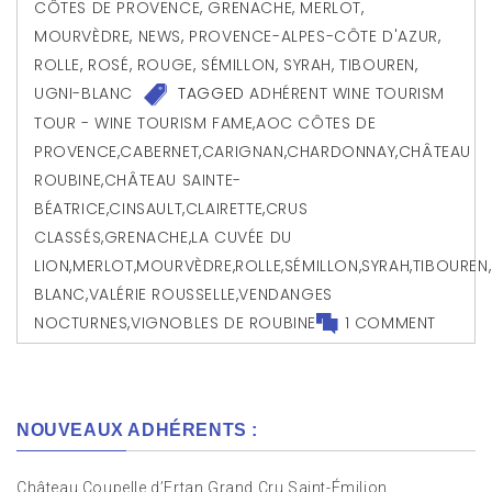
CÔTES DE PROVENCE
,
GRENACHE
,
MERLOT
,
MOURVÈDRE
,
NEWS
,
PROVENCE-ALPES-CÔTE D'AZUR
,
ROLLE
,
ROSÉ
,
ROUGE
,
SÉMILLON
,
SYRAH
,
TIBOUREN
,
UGNI-BLANC
TAGGED
ADHÉRENT WINE TOURISM
TOUR - WINE TOURISM FAME
,
AOC CÔTES DE
PROVENCE
,
CABERNET
,
CARIGNAN
,
CHARDONNAY
,
CHÂTEAU
ROUBINE
,
CHÂTEAU SAINTE-
BÉATRICE
,
CINSAULT
,
CLAIRETTE
,
CRUS
CLASSÉS
,
GRENACHE
,
LA CUVÉE DU
LION
,
MERLOT
,
MOURVÈDRE
,
ROLLE
,
SÉMILLON
,
SYRAH
,
TIBOUREN
,
BLANC
,
VALÉRIE ROUSSELLE
,
VENDANGES
NOCTURNES
,
VIGNOBLES DE ROUBINE
1 COMMENT
NOUVEAUX ADHÉRENTS :
Château Coupelle d’Ertan Grand Cru Saint-Émilion