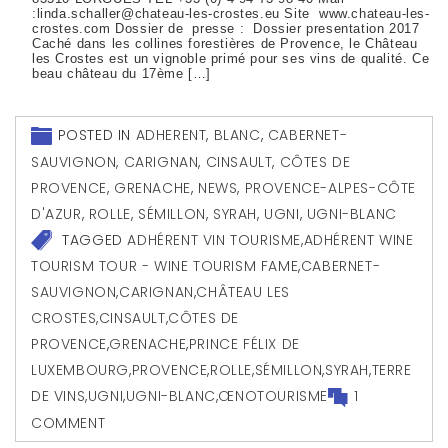
:linda.schaller@chateau-les-crostes.eu Site www.chateau-les-
crostes.com Dossier de presse : Dossier presentation 2017
Caché dans les collines forestières de Provence, le Château
les Crostes est un vignoble primé pour ses vins de qualité. Ce
beau château du 17ème […]
POSTED IN
ADHERENT
,
BLANC
,
CABERNET-
SAUVIGNON
,
CARIGNAN
,
CINSAULT
,
CÔTES DE
PROVENCE
,
GRENACHE
,
NEWS
,
PROVENCE-ALPES-CÔTE
D'AZUR
,
ROLLE
,
SÉMILLON
,
SYRAH
,
UGNI
,
UGNI-BLANC
TAGGED
ADHÉRENT VIN TOURISME
,
ADHÉRENT WINE
TOURISM TOUR - WINE TOURISM FAME
,
CABERNET-
SAUVIGNON
,
CARIGNAN
,
CHÂTEAU LES
CROSTES
,
CINSAULT
,
CÔTES DE
PROVENCE
,
GRENACHE
,
PRINCE FÉLIX DE
LUXEMBOURG
,
PROVENCE
,
ROLLE
,
SÉMILLON
,
SYRAH
,
TERRE
DE VINS
,
UGNI
,
UGNI-BLANC
,
ŒNOTOURISME
1
COMMENT