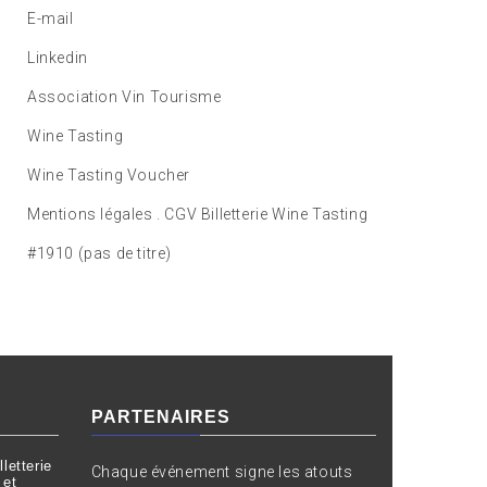
E-mail
Linkedin
Association Vin Tourisme
Wine Tasting
Wine Tasting Voucher
Mentions légales . CGV Billetterie Wine Tasting
#1910 (pas de titre)
PARTENAIRES
letterie
Chaque événement signe les atouts
 et