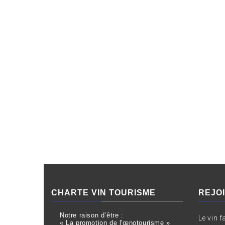
CHARTE VIN TOURISME
REJO
Notre raison d’être :
Le vin f
« La promotion de l'œnotourisme »