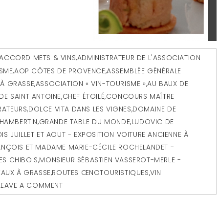
ACCORD METS & VINS
,
ADMINISTRATEUR DE L'ASSOCIATION
ISME
,
AOP CÔTES DE PROVENCE
,
ASSEMBLÉE GÉNÉRALE
7 À GRASSE
,
ASSOCIATION « VIN-TOURISME »
,
AU BAUX DE
DE SAINT ANTOINE
,
CHEF ÉTOILÉ
,
CONCOURS MAÎTRE
RATEURS
,
DOLCE VITA DANS LES VIGNES
,
DOMAINE DE
HAMBERTIN
,
GRANDE TABLE DU MONDE
,
LUDOVIC DE
 JUILLET ET AOUT - EXPOSITION VOITURE ANCIENNE À
ANÇOIS ET MADAME MARIE-CÉCILE ROCHELANDET -
S CHIBOIS
,
MONSIEUR SÉBASTIEN VASSEROT-MERLE -
EAUX À GRASSE
,
ROUTES ŒNOTOURISTIQUES
,
VIN
LEAVE A COMMENT