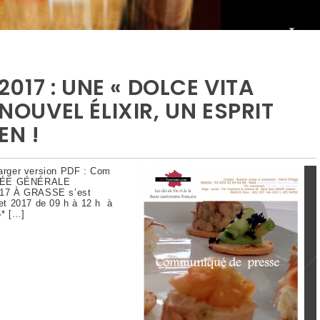
17 : UNE « DOLCE VITA
 NOUVEL ÉLIXIR, UN ESPRIT
EN !
ger version PDF : Com
BLÉE GÉNÉRALE
17 À GRASSE s’est
let 2017 de 09 h à 12 h à
5* […]