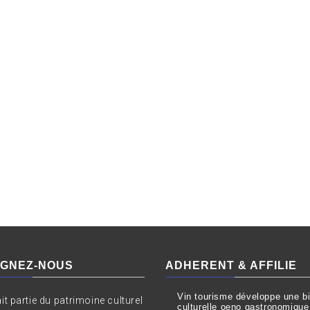
IGNEZ-NOUS
ADHERENT & AFFILIE
Vin tourisme développe une bil
ait partie du patrimoine culturel
culturelle oeno gastronomique