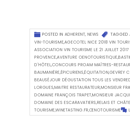
POSTED IN
ADHERENT
,
NEWS
TAGGED
VIN-TOURISME
,
AGECOTEL NICE 2018 VIN TOUR
ASSOCIATION VIN TOURISME LE 21 JUILLET 201
PROVENCE
,
AVENTURE OENOTOURISTIQUE
,
BASTI
D'HÔTEL
,
CONCOURS PROAM MAÎTRES-RESTAU
BAUMANIÈRE
,
ÉPICURIENS
,
ÉQUITATION
,
GEVREY C
BEAUSÉJOUR DÉGUSTATION TOUS LES VENDREDIS
LORGUES
,
MAITRE RESTAURATEUR
,
MONSIEUR FR
DOMAINE FRANÇOIS TRAPET
,
MONSIEUR JACQUE
DOMAINE DES ESCARAVATIERS
,
RELAIS ET CHÂT
TOURISME
,
WINETASTING.FR
,
ŒNOTOURISME