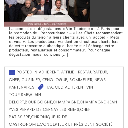
Lancement des dégustations « Vin Tourisme » à Paris pour
la promotion de l’œnotourisme : – « Les Chefs recommandent
les produits du terroir à leurs clients avec un accord « Mets
et vins ». Les producteurs vendent en direct aux clients lors
de cette rencontre authentique basée sur l’échange entre
producteur, restaurateur et consommateur. Pour chaque
dégustation nous convions […]
POSTED IN
ADHERENT
,
AFFILIÉ : RESTAURATEUR,
CHEF, CUISINIER, ŒNOLOGUE, SOMMELIER
,
NEWS
,
PARTENAIRES
TAGGED
ADHÉRENT VIN
TOURISME
,
ALAIN
DELORT
,
BOURGOGNE
,
CHAMPAGNE
,
CHAMPAGNE JEAN
YVES PERARD DE CERNAY LES REIMS
,
CHEF
PÂTISSIÈRE
,
CHRONIQUEUR DE
GASTRONOMIE
,
CONCEPTEUR ET PRÉSIDENT SOCIÉTÉ