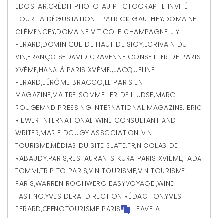
EDOSTAR
,
CRÉDIT PHOTO AU PHOTOGRAPHE INVITÉ
POUR LA DÉGUSTATION : PATRICK GAUTHEY
,
DOMAINE
CLÉMENCEY
,
DOMAINE VITICOLE CHAMPAGNE J.Y
PERARD
,
DOMINIQUE DE HAUT DE SIGY
,
ECRIVAIN DU
VIN
,
FRANÇOIS-DAVID CRAVENNE CONSEILLER DE PARIS
XVÈME
,
HANA À PARIS XVÈME.
,
JACQUELINE
PERARD
,
JÉRÔME BRACCO
,
LE PARISIEN
MAGAZINE
,
MAITRE SOMMELIER DE L'UDSF
,
MARC
ROUGEMND PRESSING INTERNATIONAL MAGAZINE. ERIC
RIEWER INTERNATIONAL WINE CONSULTANT AND
WRITER
,
MARIE DOUGY ASSOCIATION VIN
TOURISME
,
MÉDIAS DU SITE SLATE.FR
,
NICOLAS DE
RABAUDY
,
PARIS
,
RESTAURANTS KURA PARIS XVIÈME
,
TADA
TOMMI
,
TRIP TO PARIS
,
VIN TOURISME
,
VIN TOURISME
PARIS
,
WARREN ROCHWERG EASYVOYAGE.
,
WINE
TASTING
,
YVES DERAI DIRECTION RÉDACTION
,
YVES
PERARD
,
ŒENOTOURISME PARIS
LEAVE A