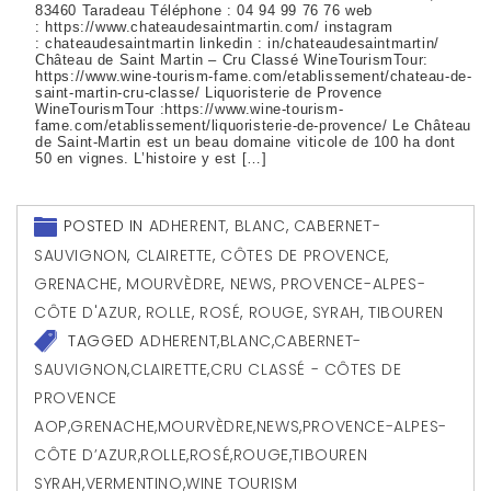
83460 Taradeau Téléphone : 04 94 99 76 76 web
: https://www.chateaudesaintmartin.com/ instagram
: chateaudesaintmartin linkedin : in/chateaudesaintmartin/
Château de Saint Martin – Cru Classé WineTourismTour:
https://www.wine-tourism-fame.com/etablissement/chateau-de-
saint-martin-cru-classe/ Liquoristerie de Provence
WineTourismTour :https://www.wine-tourism-
fame.com/etablissement/liquoristerie-de-provence/ Le Château
de Saint-Martin est un beau domaine viticole de 100 ha dont
50 en vignes. L’histoire y est […]
POSTED IN
ADHERENT
,
BLANC
,
CABERNET-
SAUVIGNON
,
CLAIRETTE
,
CÔTES DE PROVENCE
,
GRENACHE
,
MOURVÈDRE
,
NEWS
,
PROVENCE-ALPES-
CÔTE D'AZUR
,
ROLLE
,
ROSÉ
,
ROUGE
,
SYRAH
,
TIBOUREN
TAGGED
ADHERENT
,
BLANC
,
CABERNET-
SAUVIGNON
,
CLAIRETTE
,
CRU CLASSÉ - CÔTES DE
PROVENCE
AOP
,
GRENACHE
,
MOURVÈDRE
,
NEWS
,
PROVENCE-ALPES-
CÔTE D’AZUR
,
ROLLE
,
ROSÉ
,
ROUGE
,
TIBOUREN
SYRAH
,
VERMENTINO
,
WINE TOURISM