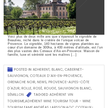
Voici plus de deux mille ans que s’épanouit le vignoble de
Beaulieu, niché dans le cratère de l’unique volcan de
Provence. Le vignoble, 140 hectares de vignes plantées au
cœur d’un domaine de 300ha, à 400 mètres d’altitude, est l’un
des plus vastes des Coteaux d’Aix-en-Provence. Maison de
famille, luxe et sérénité sont les maîtres […]
POSTED IN
ADHERENT
,
BLANC
,
CABERNET-
SAUVIGNON
,
COTEAUX D’AIX-EN-PROVENCE
,
GRENACHE NOIR
,
NEWS
,
PROVENCE-ALPES-CÔTE
D'AZUR
,
ROLLE
,
ROSÉ
,
ROUGE
,
SAUVIGNON BLANC
,
SÉMILLON
TAGGED
ADHÉRENT VIN
TOURISME
,
ADHÉRENT WINE TOURISM TOUR - WINE
TOURISM FAME
,
ANDRÉAS LARSSON
,
AOC COTEAUX-