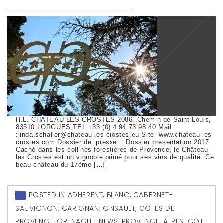
H.L. CHATEAU LES CROSTES 2086, Chemin de Saint-Louis,
83510 LORGUES TEL +33 (0) 4 94 73 98 40 Mail
:linda.schaller@chateau-les-crostes.eu Site www.chateau-les-
crostes.com Dossier de presse : Dossier presentation 2017
Caché dans les collines forestières de Provence, le Château
les Crostes est un vignoble primé pour ses vins de qualité. Ce
beau château du 17ème […]
POSTED IN
ADHERENT
,
BLANC
,
CABERNET-
SAUVIGNON
,
CARIGNAN
,
CINSAULT
,
CÔTES DE
PROVENCE
,
GRENACHE
,
NEWS
,
PROVENCE-ALPES-CÔTE