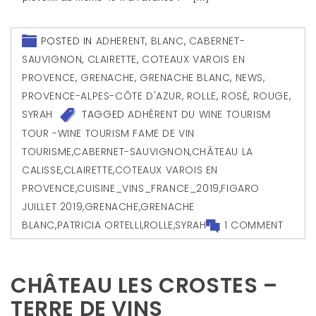
POSTED IN
ADHERENT
,
BLANC
,
CABERNET-
SAUVIGNON
,
CLAIRETTE
,
COTEAUX VAROIS EN
PROVENCE
,
GRENACHE
,
GRENACHE BLANC
,
NEWS
,
PROVENCE-ALPES-CÔTE D'AZUR
,
ROLLE
,
ROSÉ
,
ROUGE
,
SYRAH
TAGGED
ADHÉRENT DU WINE TOURISM
TOUR -WINE TOURISM FAME DE VIN
TOURISME
,
CABERNET-SAUVIGNON
,
CHÂTEAU LA
CALISSE
,
CLAIRETTE
,
COTEAUX VAROIS EN
PROVENCE
,
CUISINE_VINS_FRANCE_2019
,
FIGARO
JUILLET 2019
,
GRENACHE
,
GRENACHE
BLANC
,
PATRICIA ORTELLI
,
ROLLE
,
SYRAH
1 COMMENT
CHÂTEAU LES CROSTES –
TERRE DE VINS