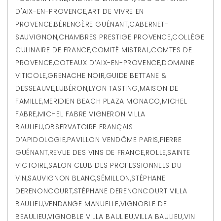
D'AIX-EN-PROVENCE
,
ART DE VIVRE EN
PROVENCE
,
BÉRENGÈRE GUÉNANT
,
CABERNET-
SAUVIGNON
,
CHAMBRES PRESTIGE PROVENCE
,
COLLÈGE
CULINAIRE DE FRANCE
,
COMITÉ MISTRAL
,
COMTES DE
PROVENCE
,
COTEAUX D’AIX-EN-PROVENCE
,
DOMAINE
VITICOLE
,
GRENACHE NOIR
,
GUIDE BETTANE &
DESSEAUVE
,
LUBÉRON
,
LYON TASTING
,
MAISON DE
FAMILLE
,
MERIDIEN BEACH PLAZA MONACO
,
MICHEL
FABRE
,
MICHEL FABRE VIGNERON VILLA
BAULIEU
,
OBSERVATOIRE FRANÇAIS
D’APIDOLOGIE
,
PAVILLON VENDÔME PARIS
,
PIERRE
GUÉNANT
,
REVUE DES VINS DE FRANCE
,
ROLLE
,
SAINTE
VICTOIRE
,
SALON CLUB DES PROFESSIONNELS DU
VIN
,
SAUVIGNON BLANC
,
SÉMILLON
,
STÉPHANE
DERENONCOURT
,
STÉPHANE DERENONCOURT VILLA
BAULIEU
,
VENDANGE MANUELLE
,
VIGNOBLE DE
BEAULIEU
,
VIGNOBLE VILLA BAULIEU
,
VILLA BAULIEU
,
VIN