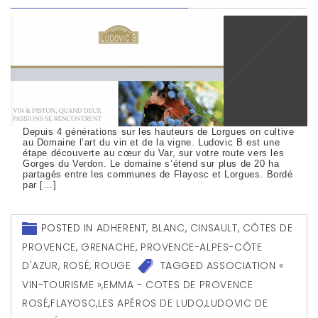
Depuis 4 générations sur les hauteurs de Lorgues on cultive
au Domaine l’art du vin et de la vigne. Ludovic B est une
étape découverte au cœur du Var, sur votre route vers les
Gorges du Verdon. Le domaine s’étend sur plus de 20 ha
partagés entre les communes de Flayosc et Lorgues. Bordé
par […]
POSTED IN
ADHERENT
,
BLANC
,
CINSAULT
,
CÔTES DE
PROVENCE
,
GRENACHE
,
PROVENCE-ALPES-CÔTE
D'AZUR
,
ROSÉ
,
ROUGE
TAGGED
ASSOCIATION «
VIN-TOURISME »
,
EMMA - COTES DE PROVENCE
ROSÉ
,
FLAYOSC
,
LES APÉROS DE LUDO
,
LUDOVIC DE