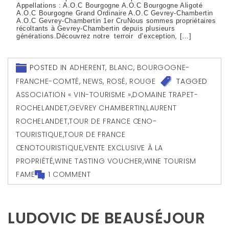
Appellations : A.O.C Bourgogne A.O.C Bourgogne Aligoté
A.O.C Bourgogne Grand Ordinaire A.O.C Gevrey-Chambertin
A.O.C Gevrey-Chambertin 1er CruNous sommes propriétaires
récoltants à Gevrey-Chambertin depuis plusieurs
générations.Découvrez notre terroir d’exception, […]
POSTED IN
ADHERENT
,
BLANC
,
BOURGOGNE-
FRANCHE-COMTÉ
,
NEWS
,
ROSÉ
,
ROUGE
TAGGED
ASSOCIATION « VIN-TOURISME »
,
DOMAINE TRAPET-
ROCHELANDET
,
GEVREY CHAMBERTIN
,
LAURENT
ROCHELANDET
,
TOUR DE FRANCE ŒNO-
TOURISTIQUE
,
TOUR DE FRANCE
ŒNOTOURISTIQUE
,
VENTE EXCLUSIVE À LA
PROPRIÉTÉ
,
WINE TASTING VOUCHER
,
WINE TOURISM
FAME
1 COMMENT
LUDOVIC DE BEAUSÉJOUR