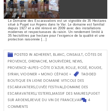
Le Domaine des Escaravatiers est un vignoble de 35 Hectares
situé à Puget sur Argens dans le Var. Le domaine est familial
depuis 1927 et a été rénové en 2009 avec des installations
modernes et respectueuses du raisin. Un rendement limité à
35 hectolitres par hectare pour l’exigence de la qualité et une
protection raisonnée […]
POSTED IN
ADHERENT
,
BLANC
,
CINSAULT
,
CÔTES DE
PROVENCE
,
GRENACHE
,
MOURVÈDRE
,
NEWS
,
PROVENCE-ALPES-CÔTE D'AZUR
,
ROLLE
,
ROSÉ
,
ROUGE
,
SYRAH
,
VIOGNIER « MONO CÉPAGE »
TAGGED
BOUTIQUE EN LIGNE DOMAINE VITICOLE DES
ESCARAVATIERS
,
CUVÉE FESTIVAL
,
DOMAINE DES
ESCARAVATIERS
,
L’ESTEREL
,
MASSIF DES MAURES
,
PUGET
SUR ARGENS
,
REVUE DU VIN DE FRANCE
,
VAR
4
COMMENTS