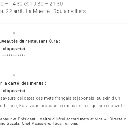
0 – 14:30 et 19:30 – 21:30
u 22 arrêt La Muette–Boulainvilliers
*
uveautés du restaurant Kura :
cliquez-ici
***********
*
r la carte des menus :
cliquez-ici
s saveurs délicates des mets français et japonais, au sein d’un
ne. Le soir, Kura vous propose un menu unique, qui se renouvelle
pteur et Président, Maître d’Hôtel accord mets et vins & Directeur
hiro Suzuki, Chef Pâtissière, Tada Tomomi.