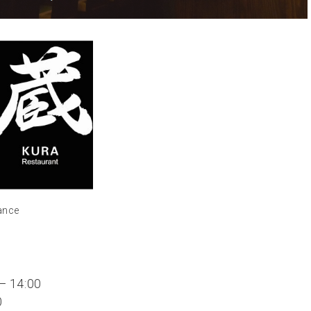
ance
– 14:00
0