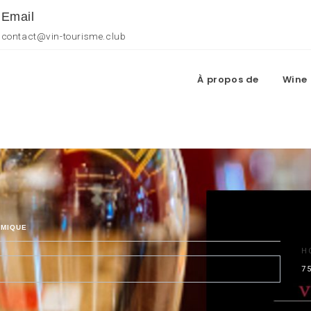
Email
contact@vin-tourisme.club
À propos de
Wine 
OMIQUE
H
7