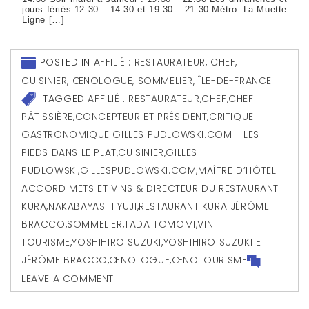
jours fériés 12:30 – 14:30 et 19:30 – 21:30 Métro: La Muette
Ligne […]
POSTED IN
AFFILIÉ : RESTAURATEUR, CHEF,
CUISINIER, ŒNOLOGUE, SOMMELIER
,
ÎLE-DE-FRANCE
TAGGED
AFFILIÉ : RESTAURATEUR
,
CHEF
,
CHEF
PÂTISSIÈRE
,
CONCEPTEUR ET PRÉSIDENT
,
CRITIQUE
GASTRONOMIQUE GILLES PUDLOWSKI.COM - LES
PIEDS DANS LE PLAT
,
CUISINIER
,
GILLES
PUDLOWSKI
,
GILLESPUDLOWSKI.COM
,
MAÎTRE D’HÔTEL
ACCORD METS ET VINS & DIRECTEUR DU RESTAURANT
KURA
,
NAKABAYASHI YUJI
,
RESTAURANT KURA JÉRÔME
BRACCO
,
SOMMELIER
,
TADA TOMOMI
,
VIN
TOURISME
,
YOSHIHIRO SUZUKI
,
YOSHIHIRO SUZUKI ET
JÉRÔME BRACCO
,
ŒNOLOGUE
,
ŒNOTOURISME
LEAVE A COMMENT