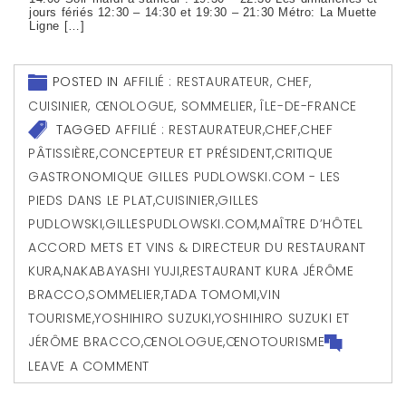
jours fériés 12:30 – 14:30 et 19:30 – 21:30 Métro: La Muette
Ligne […]
POSTED IN
AFFILIÉ : RESTAURATEUR, CHEF,
CUISINIER, ŒNOLOGUE, SOMMELIER
,
ÎLE-DE-FRANCE
TAGGED
AFFILIÉ : RESTAURATEUR
,
CHEF
,
CHEF
PÂTISSIÈRE
,
CONCEPTEUR ET PRÉSIDENT
,
CRITIQUE
GASTRONOMIQUE GILLES PUDLOWSKI.COM - LES
PIEDS DANS LE PLAT
,
CUISINIER
,
GILLES
PUDLOWSKI
,
GILLESPUDLOWSKI.COM
,
MAÎTRE D’HÔTEL
ACCORD METS ET VINS & DIRECTEUR DU RESTAURANT
KURA
,
NAKABAYASHI YUJI
,
RESTAURANT KURA JÉRÔME
BRACCO
,
SOMMELIER
,
TADA TOMOMI
,
VIN
TOURISME
,
YOSHIHIRO SUZUKI
,
YOSHIHIRO SUZUKI ET
JÉRÔME BRACCO
,
ŒNOLOGUE
,
ŒNOTOURISME
LEAVE A COMMENT