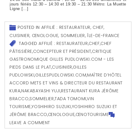
jours fériés 12:30 – 14:30 et 19:30 – 21:30 Métro: La Muette
Ligne […]
POSTED IN
AFFILIÉ : RESTAURATEUR, CHEF,
CUISINIER, ŒNOLOGUE, SOMMELIER
,
ÎLE-DE-FRANCE
TAGGED
AFFILIÉ : RESTAURATEUR
,
CHEF
,
CHEF
PÂTISSIÈRE
,
CONCEPTEUR ET PRÉSIDENT
,
CRITIQUE
GASTRONOMIQUE GILLES PUDLOWSKI.COM - LES
PIEDS DANS LE PLAT
,
CUISINIER
,
GILLES
PUDLOWSKI
,
GILLESPUDLOWSKI.COM
,
MAÎTRE D’HÔTEL
ACCORD METS ET VINS & DIRECTEUR DU RESTAURANT
KURA
,
NAKABAYASHI YUJI
,
RESTAURANT KURA JÉRÔME
BRACCO
,
SOMMELIER
,
TADA TOMOMI
,
VIN
TOURISME
,
YOSHIHIRO SUZUKI
,
YOSHIHIRO SUZUKI ET
JÉRÔME BRACCO
,
ŒNOLOGUE
,
ŒNOTOURISME
LEAVE A COMMENT