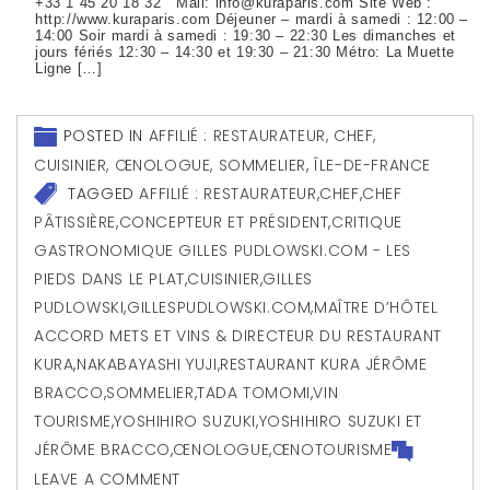
+33 1 45 20 18 32 Mail: info@kuraparis.com Site Web :
http://www.kuraparis.com Déjeuner – mardi à samedi : 12:00 –
14:00 Soir mardi à samedi : 19:30 – 22:30 Les dimanches et
jours fériés 12:30 – 14:30 et 19:30 – 21:30 Métro: La Muette
Ligne […]
POSTED IN
AFFILIÉ : RESTAURATEUR, CHEF,
CUISINIER, ŒNOLOGUE, SOMMELIER
,
ÎLE-DE-FRANCE
TAGGED
AFFILIÉ : RESTAURATEUR
,
CHEF
,
CHEF
PÂTISSIÈRE
,
CONCEPTEUR ET PRÉSIDENT
,
CRITIQUE
GASTRONOMIQUE GILLES PUDLOWSKI.COM - LES
PIEDS DANS LE PLAT
,
CUISINIER
,
GILLES
PUDLOWSKI
,
GILLESPUDLOWSKI.COM
,
MAÎTRE D’HÔTEL
ACCORD METS ET VINS & DIRECTEUR DU RESTAURANT
KURA
,
NAKABAYASHI YUJI
,
RESTAURANT KURA JÉRÔME
BRACCO
,
SOMMELIER
,
TADA TOMOMI
,
VIN
TOURISME
,
YOSHIHIRO SUZUKI
,
YOSHIHIRO SUZUKI ET
JÉRÔME BRACCO
,
ŒNOLOGUE
,
ŒNOTOURISME
LEAVE A COMMENT