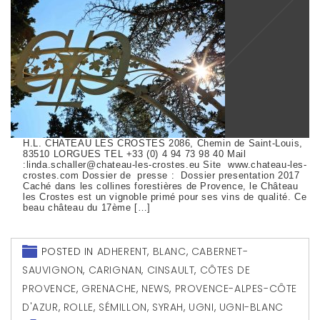
H.L. CHATEAU LES CROSTES 2086, Chemin de Saint-Louis,
83510 LORGUES TEL +33 (0) 4 94 73 98 40 Mail
:linda.schaller@chateau-les-crostes.eu Site www.chateau-les-
crostes.com Dossier de presse : Dossier presentation 2017
Caché dans les collines forestières de Provence, le Château
les Crostes est un vignoble primé pour ses vins de qualité. Ce
beau château du 17ème […]
POSTED IN
ADHERENT
,
BLANC
,
CABERNET-
SAUVIGNON
,
CARIGNAN
,
CINSAULT
,
CÔTES DE
PROVENCE
,
GRENACHE
,
NEWS
,
PROVENCE-ALPES-CÔTE
D'AZUR
,
ROLLE
,
SÉMILLON
,
SYRAH
,
UGNI
,
UGNI-BLANC