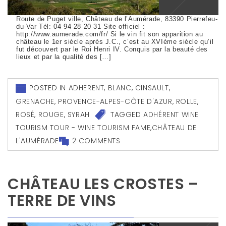
Route de Puget ville, Château de l’Aumérade, 83390 Pierrefeu-
du-Var Tél: 04 94 28 20 31 Site officiel :
http://www.aumerade.com/fr/ Si le vin fit son apparition au
château le 1er siècle après J.C., c’est au XVIème siècle qu’il
fut découvert par le Roi Henri IV. Conquis par la beauté des
lieux et par la qualité des […]
POSTED IN
ADHERENT
,
BLANC
,
CINSAULT
,
GRENACHE
,
PROVENCE-ALPES-CÔTE D'AZUR
,
ROLLE
,
ROSÉ
,
ROUGE
,
SYRAH
TAGGED
ADHÉRENT WINE
TOURISM TOUR - WINE TOURISM FAME
,
CHÂTEAU DE
L'AUMÉRADE
2 COMMENTS
CHÂTEAU LES CROSTES –
TERRE DE VINS