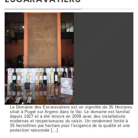
Le Domaine des Escaravatiers est un vignoble de 35 Hectares
situé à Puget sur Argens dans le Var. Le domaine est familial
depuis 1927 et a été rénové en 2009 avec des installations
modernes et respectueuses du raisin. Un rendement limité à
35 hectolitres par hectare pour l’exigence de la qualité et une
protection raisonnée […]