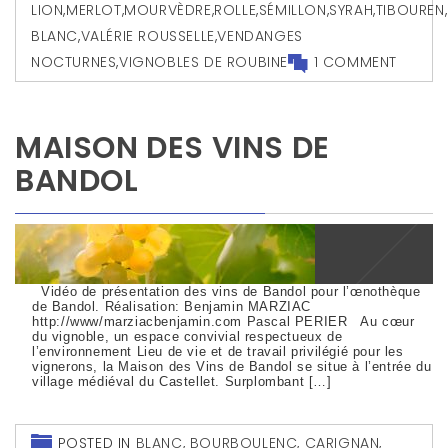
LION
,
MERLOT
,
MOURVÈDRE
,
ROLLE
,
SÉMILLON
,
SYRAH
,
TIBOUREN
,
BLANC
,
VALÉRIE ROUSSELLE
,
VENDANGES
NOCTURNES
,
VIGNOBLES DE ROUBINE
1 COMMENT
MAISON DES VINS DE
BANDOL
Vidéo de présentation des vins de Bandol pour l’œnothèque
de Bandol. Réalisation: Benjamin MARZIAC
http://www/marziacbenjamin.com Pascal PERIER Au cœur
du vignoble, un espace convivial respectueux de
l’environnement Lieu de vie et de travail privilégié pour les
vignerons, la Maison des Vins de Bandol se situe à l’entrée du
village médiéval du Castellet. Surplombant […]
POSTED IN
BLANC
,
BOURBOULENC
,
CARIGNAN
,