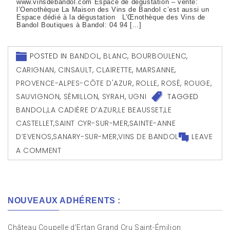
www.vinsdebandol.com Espace de dégustation – vente:
l’Oenothèque La Maison des Vins de Bandol c’est aussi un
Espace dédié à la dégustation L’Œnothèque des Vins de
Bandol Boutiques à Bandol: 04 94 […]
POSTED IN
BANDOL
,
BLANC
,
BOURBOULENC
,
CARIGNAN
,
CINSAULT
,
CLAIRETTE
,
MARSANNE
,
PROVENCE-ALPES-CÔTE D'AZUR
,
ROLLE
,
ROSÉ
,
ROUGE
,
SAUVIGNON
,
SÉMILLON
,
SYRAH
,
UGNI
TAGGED
BANDOL
,
LA CADIÈRE D’AZUR
,
LE BEAUSSET
,
LE
CASTELLET
,
SAINT CYR-SUR-MER
,
SAINTE-ANNE
D’EVENOS
,
SANARY-SUR-MER
,
VINS DE BANDOL
LEAVE
A COMMENT
NOUVEAUX ADHÉRENTS :
Château Coupelle d’Ertan Grand Cru Saint-Émilion