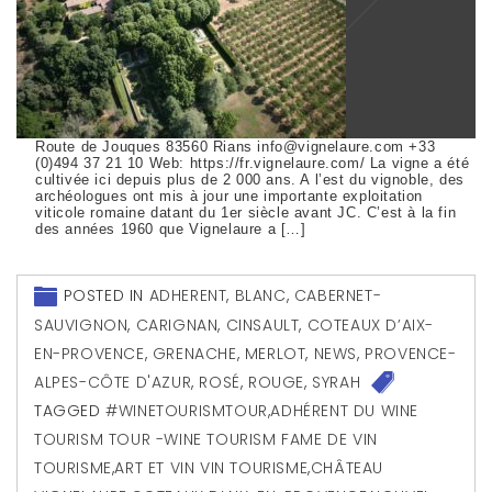
Route de Jouques 83560 Rians info@vignelaure.com +33
(0)494 37 21 10 Web: https://fr.vignelaure.com/ La vigne a été
cultivée ici depuis plus de 2 000 ans. A l’est du vignoble, des
archéologues ont mis à jour une importante exploitation
viticole romaine datant du 1er siècle avant JC. C’est à la fin
des années 1960 que Vignelaure a […]
POSTED IN
ADHERENT
,
BLANC
,
CABERNET-
SAUVIGNON
,
CARIGNAN
,
CINSAULT
,
COTEAUX D’AIX-
EN-PROVENCE
,
GRENACHE
,
MERLOT
,
NEWS
,
PROVENCE-
ALPES-CÔTE D'AZUR
,
ROSÉ
,
ROUGE
,
SYRAH
TAGGED
#WINETOURISMTOUR
,
ADHÉRENT DU WINE
TOURISM TOUR -WINE TOURISM FAME DE VIN
TOURISME
,
ART ET VIN VIN TOURISME
,
CHÂTEAU