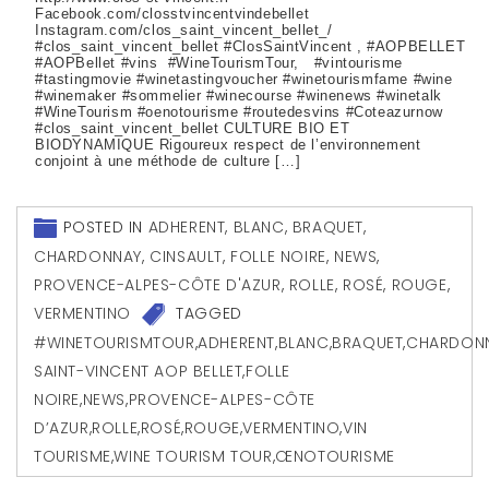
Facebook.com/closstvincentvindebellet
Instagram.com/clos_saint_vincent_bellet_/
#clos_saint_vincent_bellet #ClosSaintVincent , #AOPBELLET
#AOPBellet #vins #WineTourismTour, #vintourisme
#tastingmovie #winetastingvoucher #winetourismfame #wine
#winemaker #sommelier #winecourse #winenews #winetalk
#WineTourism #oenotourisme #routedesvins #Coteazurnow
#clos_saint_vincent_bellet CULTURE BIO ET
BIODYNAMIQUE Rigoureux respect de l’environnement
conjoint à une méthode de culture […]
POSTED IN
ADHERENT
,
BLANC
,
BRAQUET
,
CHARDONNAY
,
CINSAULT
,
FOLLE NOIRE
,
NEWS
,
PROVENCE-ALPES-CÔTE D'AZUR
,
ROLLE
,
ROSÉ
,
ROUGE
,
VERMENTINO
TAGGED
#WINETOURISMTOUR
,
ADHERENT
,
BLANC
,
BRAQUET
,
CHARDON
SAINT-VINCENT AOP BELLET
,
FOLLE
NOIRE
,
NEWS
,
PROVENCE-ALPES-CÔTE
D’AZUR
,
ROLLE
,
ROSÉ
,
ROUGE
,
VERMENTINO
,
VIN
TOURISME
,
WINE TOURISM TOUR
,
ŒNOTOURISME