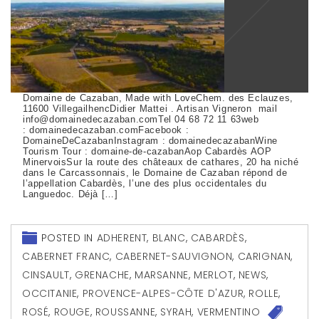
Domaine de Cazaban, Made with LoveChem. des Eclauzes,
11600 VillegailhencDidier Mattei . Artisan Vigneron mail
info@domainedecazaban.comTel 04 68 72 11 63web
: domainedecazaban.comFacebook :
DomaineDeCazabanInstagram : domainedecazabanWine
Tourism Tour : domaine-de-cazabanAop Cabardès AOP
MinervoisSur la route des châteaux de cathares, 20 ha niché
dans le Carcassonnais, le Domaine de Cazaban répond de
l’appellation Cabardès, l’une des plus occidentales du
Languedoc. Déjà […]
POSTED IN
ADHERENT
,
BLANC
,
CABARDÈS
,
CABERNET FRANC
,
CABERNET-SAUVIGNON
,
CARIGNAN
,
CINSAULT
,
GRENACHE
,
MARSANNE
,
MERLOT
,
NEWS
,
OCCITANIE
,
PROVENCE-ALPES-CÔTE D'AZUR
,
ROLLE
,
ROSÉ
,
ROUGE
,
ROUSSANNE
,
SYRAH
,
VERMENTINO