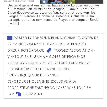
Depuis 4 générations sur les hauteurs de Lorgues on cultive
au Domaine l’art du vin et de la vigne. Ludovic B est une
étape découverte au cœur du Var, sur votre route vers les
Gorges du Verdon. Le domaine s’étend sur plus de 20 ha
partagés entre les communes de Flayosc et Lorgues. Bordé
par […]
POSTED IN
ADHERENT
,
BLANC
,
CINSAULT
,
CÔTES DE
PROVENCE
,
GRENACHE
,
PROVENCE-ALPES-CÔTE
D'AZUR
,
ROSÉ
,
ROUGE
TAGGED
ASSOCIATION «
VIN-TOURISME »
,
EMMA - COTES DE PROVENCE
ROSÉ
,
FLAYOSC
,
LES APÉROS DE LUDO
,
LUDOVIC DE
BEAUSÉJOUR
,
TOUR DE FRANCE ŒNO-
TOURISTIQUE
,
TOUR DE FRANCE
ŒNOTOURISTIQUE
,
VENTE EXCLUSIVE À LA
PROPRIÉTÉ
,
WINE TASTING VOUCHER
,
WINE TOURISM
FAME
1 COMMENT