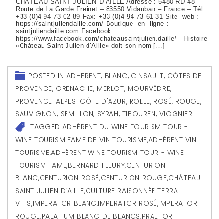
CHÂTEAU SAINT JULIEN D’AILLE Adresse : 5480 RD 48
Route de La Garde Freinet – 83550 Vidauban – France – Tél:
+33 (0)4 94 73 02 89 Fax: +33 (0)4 94 73 61 31 Site web :
https://saintjuliendaille.com/ Boutique en ligne :
saintjuliendaille.com Facebook :
https://www.facebook.com/chateausaintjulien.daille/ Histoire
«Château Saint Julien d’Aille» doit son nom […]
POSTED IN
ADHERENT
,
BLANC
,
CINSAULT
,
CÔTES DE
PROVENCE
,
GRENACHE
,
MERLOT
,
MOURVÈDRE
,
PROVENCE-ALPES-CÔTE D'AZUR
,
ROLLE
,
ROSÉ
,
ROUGE
,
SAUVIGNON
,
SÉMILLON
,
SYRAH
,
TIBOUREN
,
VIOGNIER
TAGGED
ADHÉRENT DU WINE TOURISM TOUR -
WINE TOURISM FAME DE VIN TOURISME
,
ADHÉRENT VIN
TOURISME
,
ADHÉRENT WINE TOURISM TOUR - WINE
TOURISM FAME
,
BERNARD FLEURY
,
CENTURION
BLANC
,
CENTURION ROSÉ
,
CENTURION ROUGE
,
CHÂTEAU
SAINT JULIEN D’AILLE
,
CULTURE RAISONNÉE TERRA
VITIS
,
IMPERATOR BLANC
,
IMPERATOR ROSÉ
,
IMPERATOR
ROUGE
,
PALATIUM BLANC DE BLANCS
,
PRAETOR