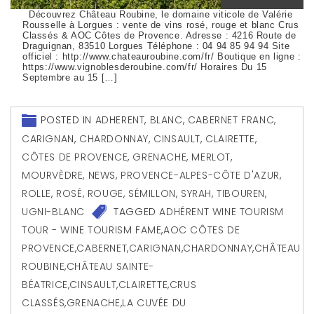
Découvrez Château Roubine, le domaine viticole de Valérie
Rousselle à Lorgues : vente de vins rosé, rouge et blanc Crus
Classés & AOC Côtes de Provence. Adresse : 4216 Route de
Draguignan, 83510 Lorgues Téléphone : 04 94 85 94 94 Site
officiel : http://www.chateauroubine.com/fr/ Boutique en ligne :
https://www.vignoblesderoubine.com/fr/ Horaires Du 15
Septembre au 15 […]
POSTED IN
ADHERENT
,
BLANC
,
CABERNET FRANC
,
CARIGNAN
,
CHARDONNAY
,
CINSAULT
,
CLAIRETTE
,
CÔTES DE PROVENCE
,
GRENACHE
,
MERLOT
,
MOURVÈDRE
,
NEWS
,
PROVENCE-ALPES-CÔTE D'AZUR
,
ROLLE
,
ROSÉ
,
ROUGE
,
SÉMILLON
,
SYRAH
,
TIBOUREN
,
UGNI-BLANC
TAGGED
ADHÉRENT WINE TOURISM
TOUR - WINE TOURISM FAME
,
AOC CÔTES DE
PROVENCE
,
CABERNET
,
CARIGNAN
,
CHARDONNAY
,
CHÂTEAU
ROUBINE
,
CHÂTEAU SAINTE-
BÉATRICE
,
CINSAULT
,
CLAIRETTE
,
CRUS
CLASSÉS
,
GRENACHE
,
LA CUVÉE DU