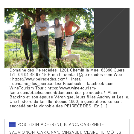
Domaine des Peirecèdes 1201 Chemin la Mue 83390 Cuers
Tél. 04 94 48 67 15 E-mail : contact@peirecedes.com Web
: https://www.peirecedes.com/ Insta
: domaine_des_peirecedes/ Facebook : facebook.com
WineTourism Tour : https://www.wine-tourism-
fame.com/etablissement/domaine-des-peirecedes/ Alain
Baccino et son épouse Véronique, leurs filles Audrey et Leslie.
Une histoire de famille, depuis 1900, 5 générations se sont
succédé sur le vignoble des PEIRECEDES. En […]
POSTED IN
ADHERENT
,
BLANC
,
CABERNET-
SAUVIGNON
,
CARIGNAN
,
CINSAULT
,
CLAIRETTE
,
CÔTES