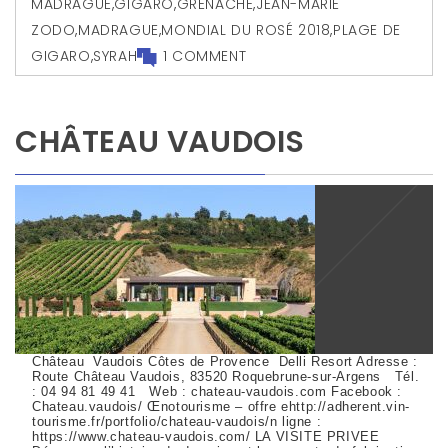
MADRAGUE
,
GIGARO
,
GRENACHE
,
JEAN-MARIE
ZODO
,
MADRAGUE
,
MONDIAL DU ROSÉ 2018
,
PLAGE DE
GIGARO
,
SYRAH
1 COMMENT
CHÂTEAU VAUDOIS
Château Vaudois Côtes de Provence Delli Resort Adresse :
Route Château Vaudois, 83520 Roquebrune-sur-Argens Tél.
: 04 94 81 49 41 Web : chateau-vaudois.com Facebook :
Chateau.vaudois/ Œnotourisme – offre ehttp://adherent.vin-
tourisme.fr/portfolio/chateau-vaudois/n ligne :
https://www.chateau-vaudois.com/ LA VISITE PRIVEE