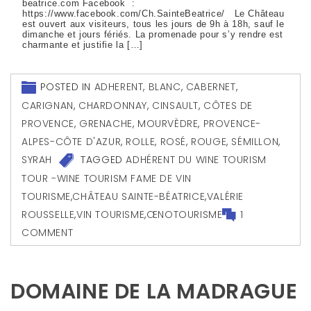
beatrice.com Facebook :
https://www.facebook.com/Ch.SainteBeatrice/ Le Château
est ouvert aux visiteurs, tous les jours de 9h à 18h, sauf le
dimanche et jours fériés. La promenade pour s’y rendre est
charmante et justifie la […]
POSTED IN
ADHERENT
,
BLANC
,
CABERNET
,
CARIGNAN
,
CHARDONNAY
,
CINSAULT
,
CÔTES DE
PROVENCE
,
GRENACHE
,
MOURVÈDRE
,
PROVENCE-
ALPES-CÔTE D'AZUR
,
ROLLE
,
ROSÉ
,
ROUGE
,
SÉMILLON
,
SYRAH
TAGGED
ADHÉRENT DU WINE TOURISM
TOUR -WINE TOURISM FAME DE VIN
TOURISME
,
CHÂTEAU SAINTE-BÉATRICE
,
VALÉRIE
ROUSSELLE
,
VIN TOURISME
,
ŒNOTOURISME
1
COMMENT
DOMAINE DE LA MADRAGUE