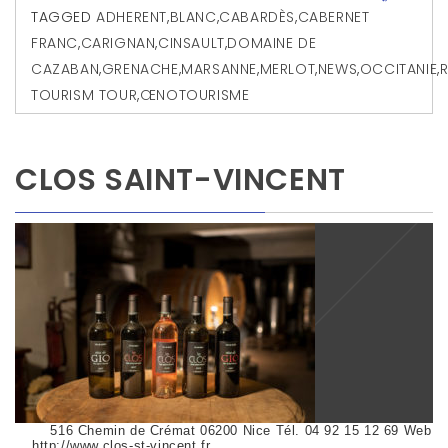
TAGGED
ADHERENT
,
BLANC
,
CABARDÈS
,
CABERNET
FRANC
,
CARIGNAN
,
CINSAULT
,
DOMAINE DE
CAZABAN
,
GRENACHE
,
MARSANNE
,
MERLOT
,
NEWS
,
OCCITANIE
,
TOURISM TOUR
,
ŒNOTOURISME
CLOS SAINT-VINCENT
516 Chemin de Crémat 06200 Nice Tél. 04 92 15 12 69 Web
http://www.clos-st-vincent.fr