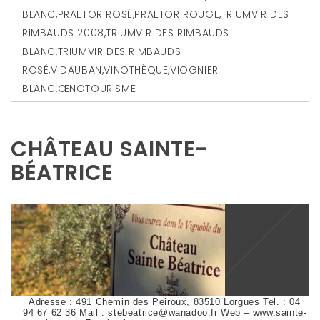
BLANC
,
PRAETOR ROSÉ
,
PRAETOR ROUGE
,
TRIUMVIR DES
RIMBAUDS 2008
,
TRIUMVIR DES RIMBAUDS
BLANC
,
TRIUMVIR DES RIMBAUDS
ROSÉ
,
VIDAUBAN
,
VINOTHÈQUE
,
VIOGNIER
BLANC
,
ŒNOTOURISME
CHÂTEAU SAINTE-
BÉATRICE
Adresse : 491 Chemin des Peiroux, 83510 Lorgues Tel. : 04
94 67 62 36 Mail : stebeatrice@wanadoo.fr Web – www.sainte-