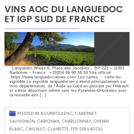
VINS AOC DU LANGUEDOC
ET IGP SUD DE FRANCE
Languedoc Wines 6, Place des Jacobins – BP 221 – 11002
Narbonne – France +33(0)4 68 90 38 30 Site officiel
:https://www.languedoc-wines.com/ Les cartes : carte-du-
vignoble Le vignoble languedocien s’étend principalement sur
trois départements, de l’Aude au Gard en passant par l’Hérault
et s’étire désormais même vers les Pyrénées-Orientales avec
la nouvelle aire […]
POSTED IN
BOURBOULENC
,
CABERNET-
SAUVIGNON
,
CARIGNAN
,
CHARDONNAY
,
CHENIN
BLANC
,
CINSAULT
,
CLAIRETTE
,
FER SERVADOU
,