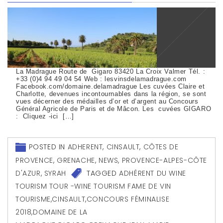
La Madrague Route de Gigaro 83420 La Croix Valmer Tél. :
+33 (0)4 94 49 04 54 Web : lesvinsdelamadrague.com
Facebook.com/domaine.delamadrague Les cuvées Claire et
Charlotte, devenues incontournables dans la région, se sont
vues décerner des médailles d’or et d’argent au Concours
Général Agricole de Paris et de Mâcon. Les cuvées GIGARO
: Cliquez -ici […]
POSTED IN
ADHERENT
,
CINSAULT
,
CÔTES DE
PROVENCE
,
GRENACHE
,
NEWS
,
PROVENCE-ALPES-CÔTE
D'AZUR
,
SYRAH
TAGGED
ADHÉRENT DU WINE
TOURISM TOUR -WINE TOURISM FAME DE VIN
TOURISME
,
CINSAULT
,
CONCOURS FÉMINALISE
2018
,
DOMAINE DE LA