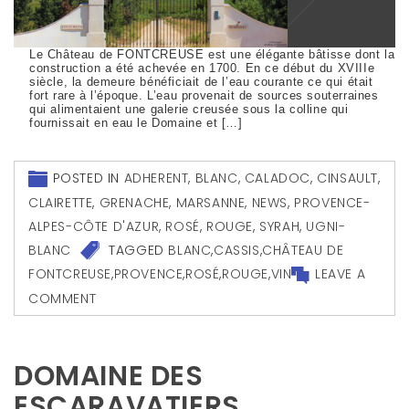
Le Château de FONTCREUSE est une élégante bâtisse dont la
construction a été achevée en 1700. En ce début du XVIIIe
siècle, la demeure bénéficiait de l’eau courante ce qui était
fort rare à l’époque. L’eau provenait de sources souterraines
qui alimentaient une galerie creusée sous la colline qui
fournissait en eau le Domaine et […]
POSTED IN
ADHERENT
,
BLANC
,
CALADOC
,
CINSAULT
,
CLAIRETTE
,
GRENACHE
,
MARSANNE
,
NEWS
,
PROVENCE-
ALPES-CÔTE D'AZUR
,
ROSÉ
,
ROUGE
,
SYRAH
,
UGNI-
BLANC
TAGGED
BLANC
,
CASSIS
,
CHÂTEAU DE
FONTCREUSE
,
PROVENCE
,
ROSÉ
,
ROUGE
,
VIN
LEAVE A
COMMENT
DOMAINE DES
ESCARAVATIERS