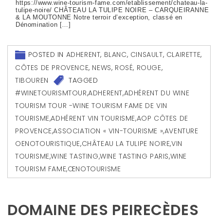
https://www.wine-tourism-fame.com/etablissement/chateau-la-
tulipe-noire/ CHÂTEAU LA TULIPE NOIRE – CARQUEIRANNE
& LA MOUTONNE Notre terroir d’exception, classé en
Dénomination […]
POSTED IN
ADHERENT
,
BLANC
,
CINSAULT
,
CLAIRETTE
,
CÔTES DE PROVENCE
,
NEWS
,
ROSÉ
,
ROUGE
,
TIBOUREN
TAGGED
#WINETOURISMTOUR
,
ADHERENT
,
ADHÉRENT DU WINE
TOURISM TOUR -WINE TOURISM FAME DE VIN
TOURISME
,
ADHÉRENT VIN TOURISME
,
AOP CÔTES DE
PROVENCE
,
ASSOCIATION « VIN-TOURISME »
,
AVENTURE
OENOTOURISTIQUE
,
CHÂTEAU LA TULIPE NOIRE
,
VIN
TOURISME
,
WINE TASTING
,
WINE TASTING PARIS
,
WINE
TOURISM FAME
,
ŒNOTOURISME
DOMAINE DES PEIRECÈDES