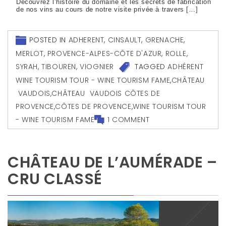
Découvrez l’histoire du domaine et les secrets de fabrication
de nos vins au cours de notre visite privée à travers […]
POSTED IN
ADHERENT
,
CINSAULT
,
GRENACHE
,
MERLOT
,
PROVENCE-ALPES-CÔTE D'AZUR
,
ROLLE
,
SYRAH
,
TIBOUREN
,
VIOGNIER
TAGGED
ADHÉRENT
WINE TOURISM TOUR - WINE TOURISM FAME
,
CHÂTEAU
VAUDOIS
,
CHÂTEAU VAUDOIS CÔTES DE
PROVENCE
,
CÔTES DE PROVENCE
,
WINE TOURISM TOUR
- WINE TOURISM FAME
1 COMMENT
CHÂTEAU DE L’AUMÉRADE –
CRU CLASSÉ