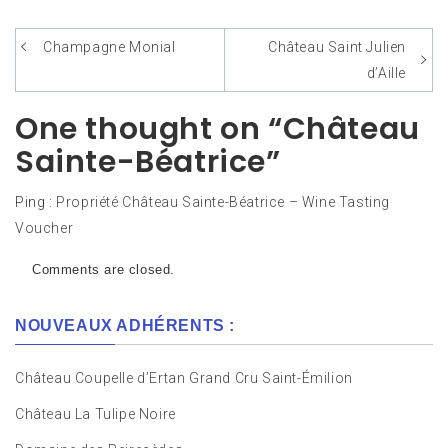
Champagne Monial
Château Saint Julien
Navigation
d’Aille
de
One thought on “Château
l’article
Sainte-Béatrice”
Ping :
Propriété Château Sainte-Béatrice – Wine Tasting
Voucher
Comments are closed.
NOUVEAUX ADHÉRENTS :
Château Coupelle d’Ertan Grand Cru Saint-Émilion
Château La Tulipe Noire