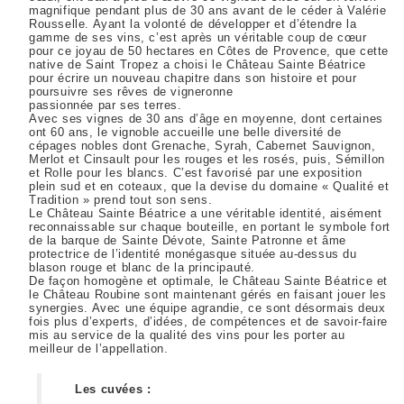
magnifique pendant plus de 30 ans avant de le céder à Valérie
Rousselle. Ayant la volonté de développer et d’étendre la
gamme de ses vins, c’est après un véritable coup de cœur
pour ce joyau de 50 hectares en Côtes de Provence, que cette
native de Saint Tropez a choisi le Château Sainte Béatrice
pour écrire un nouveau chapitre dans son histoire et pour
poursuivre ses rêves de vigneronne
passionnée par ses terres.
Avec ses vignes de 30 ans d’âge en moyenne, dont certaines
ont 60 ans, le vignoble accueille une belle diversité de
cépages nobles dont Grenache, Syrah, Cabernet Sauvignon,
Merlot et Cinsault pour les rouges et les rosés, puis, Sémillon
et Rolle pour les blancs. C’est favorisé par une exposition
plein sud et en coteaux, que la devise du domaine « Qualité et
Tradition » prend tout son sens.
Le Château Sainte Béatrice a une véritable identité, aisément
reconnaissable sur chaque bouteille, en portant le symbole fort
de la barque de Sainte Dévote, Sainte Patronne et âme
protectrice de l’identité monégasque située au-dessus du
blason rouge et blanc de la principauté.
De façon homogène et optimale, le Château Sainte Béatrice et
le Château Roubine sont maintenant gérés en faisant jouer les
synergies. Avec une équipe agrandie, ce sont désormais deux
fois plus d’experts, d’idées, de compétences et de savoir-faire
mis au service de la qualité des vins pour les porter au
meilleur de l’appellation.
Les cuvées :