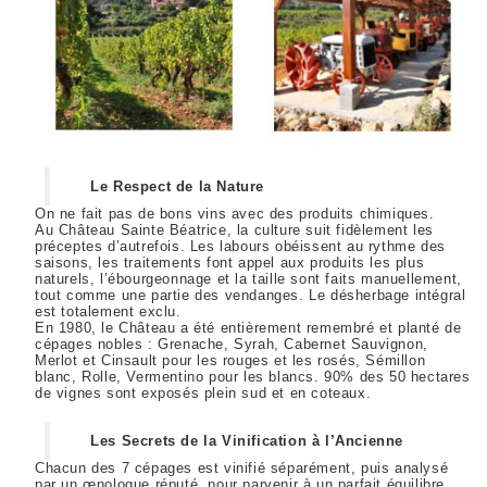
Le Respect de la Nature
On ne fait pas de bons vins avec des produits chimiques.
Au Château Sainte Béatrice, la culture suit fidèlement les
préceptes d’autrefois. Les labours obéissent au rythme des
saisons, les traitements font appel aux produits les plus
naturels, l’ébourgeonnage et la taille sont faits manuellement,
tout comme une partie des vendanges. Le désherbage intégral
est totalement exclu.
En 1980, le Château a été entièrement remembré et planté de
cépages nobles : Grenache, Syrah, Cabernet Sauvignon,
Merlot et Cinsault pour les rouges et les rosés, Sémillon
blanc, Rolle, Vermentino pour les blancs. 90% des 50 hectares
de vignes sont exposés plein sud et en coteaux.
Les Secrets de la Vinification à l’Ancienne
Chacun des 7 cépages est vinifié séparément, puis analysé
par un œnologue réputé, pour parvenir à un parfait équilibre