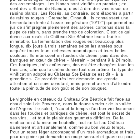
des assemblages. Les blancs sont vinifiés en premier ; ce
sont des « Blanc de Blanc », c’est à dire des vins issus de
raisins blancs. Les Rosés, au contraire, sont élaborés à partir
de raisins rouges : Grenache, Cinsault. Ils connaissent une
fermentation lente à basse température (10/12°) qui permet au
jus de s’imprégner pleinement des arômes contenus dans la
pulpe de raisin, sans prendre trop de coloration. C’est ce qui
donne aux rosés du Château Ste Béatrice leur « fruité »
inimitable. La fermentation des rouges est beaucoup plus
longue, dix jours à trois semaines selon les années pour
acquérir toutes leurs richesses aromatiques et leurs belles
couleurs. Ils mûrissent en foudres de chêne, puis dans des
barriques en cœur de chêne « Merrain » pendant 9 à 24 mois.
Ces barriques, très coûteuses, doivent être changées tous les
trois ans, afin que le chêne donne tout son arôme. Le type de
vinification adopté au Château Ste Béatrice est dit « à la
girondine ». Ce procédé très lent demande une grande
attention et un suivi constant, mais permet au vin d’atteindre
toute la plénitude de son goût et de son bouquet.
Le vignoble en coteaux du Château Ste Béatrice fait face au
chaud soleil de Provence, dans la douce verdeur de la vallée
de l’Argens. Le soleil, l’eau et le temps d’un bon vieillissement
dans les foudres et barriques de chêne, est tout le secret de
ses vins… et tout le plaisir des gourmets difficiles. De la
vinification à la mise en bouteille, tout se fait au Château…
sainement et artisanalement, comme au bon vieux temps.
Pour un repas léger accompagné d’un rosé aromatique et frais,
pour un gibier qui demande un rouge sensuel et grave ou pour