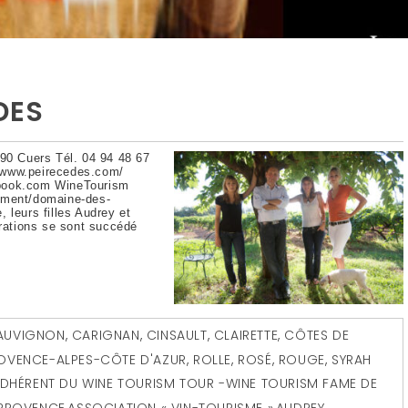
DES
0 Cuers Tél. 04 94 48 67
//www.peirecedes.com/
ebook.com WineTourism
sement/domaine-des-
 leurs filles Audrey et
érations se sont succédé
AUVIGNON
,
CARIGNAN
,
CINSAULT
,
CLAIRETTE
,
CÔTES DE
OVENCE-ALPES-CÔTE D'AZUR
,
ROLLE
,
ROSÉ
,
ROUGE
,
SYRAH
DHÉRENT DU WINE TOURISM TOUR -WINE TOURISM FAME DE
 PROVENCE
,
ASSOCIATION « VIN-TOURISME »
,
AUDREY