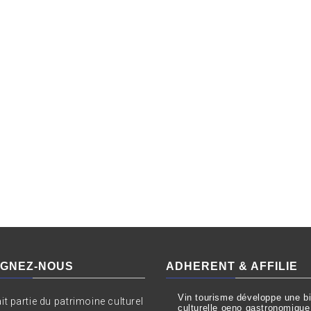
IGNEZ-NOUS
ADHERENT & AFFILIE
Vin tourisme développe une bil
ait partie du patrimoine culturel
culturelle oeno gastronomique