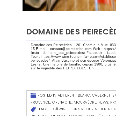
DOMAINE DES PEIRECÈ
Domaine des Peirecèdes 1201 Chemin la Mue 8339
15 E-mail : contact@peirecedes.com Web : https:
Insta : domaine_des_peirecedes/ Facebook : fac
Tour : https://www.wine-tourism-fame.com/etablis
peirecedes/ Alain Baccino et son épouse Véronique,
Leslie. Une histoire de famille, depuis 1900, 5 gén
sur le vignoble des PEIRECEDES. En […]
POSTED IN
ADHERENT
,
BLANC
,
CABERNET-S
PROVENCE
,
GRENACHE
,
MOURVÈDRE
,
NEWS
,
PR
TAGGED
#WINETOURISMTOUR
,
ADHERENT
,
A
VIN TOURISME
,
ALAIN BACCINO
,
AOP CÔTES DE