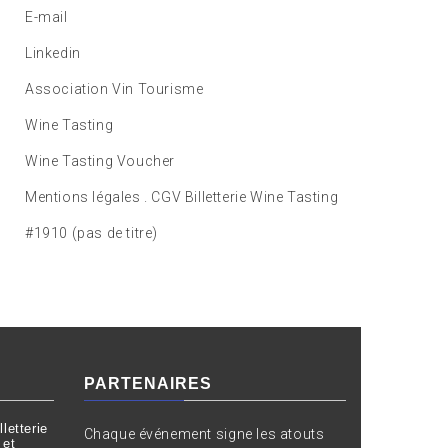
E-mail
Linkedin
Association Vin Tourisme
Wine Tasting
Wine Tasting Voucher
Mentions légales . CGV Billetterie Wine Tasting
#1910 (pas de titre)
PARTENAIRES
letterie
Chaque événement signe les atouts
 et