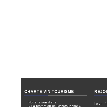
CHARTE VIN TOURISME
REJO
Notre raison d’être :
Le vin f
« La promotion de l'œnotourisme »