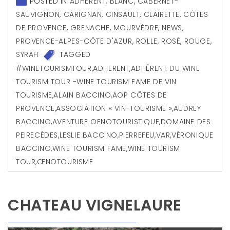
POSTED IN
ADHERENT
,
BLANC
,
CABERNET-
SAUVIGNON
,
CARIGNAN
,
CINSAULT
,
CLAIRETTE
,
CÔTES
DE PROVENCE
,
GRENACHE
,
MOURVÈDRE
,
NEWS
,
PROVENCE-ALPES-CÔTE D'AZUR
,
ROLLE
,
ROSÉ
,
ROUGE
,
SYRAH
TAGGED
#WINETOURISMTOUR
,
ADHERENT
,
ADHÉRENT DU WINE
TOURISM TOUR -WINE TOURISM FAME DE VIN
TOURISME
,
ALAIN BACCINO
,
AOP CÔTES DE
PROVENCE
,
ASSOCIATION « VIN-TOURISME »
,
AUDREY
BACCINO
,
AVENTURE OENOTOURISTIQUE
,
DOMAINE DES
PEIRECÈDES
,
LESLIE BACCINO
,
PIERREFEU
,
VAR
,
VÉRONIQUE
BACCINO
,
WINE TOURISM FAME
,
WINE TOURISM
TOUR
,
ŒNOTOURISME
CHATEAU VIGNELAURE