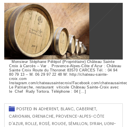
Monsieur Stéphane Pélépol (Propriétaire) Château Sainte
Croix à Carcès – Var . Provence-Alpes-Côte d’Azur : Château
Sainte Croix Route du Thoronet 83570 CARCES Tél. : 04 94
80 79 13 – M. 06 29 97 22 48 W: http://chateau-sainte-
croix.com
Instagram.com/chateausaintecroix/Facebook.com/chateausaintec
Le Patriarche, restaurant viticole Château Sainte-Croix avec
le Chef Rudy Tortora. Téléphone : 04 […]
POSTED IN
ADHERENT
,
BLANC
,
CABERNET
,
CARIGNAN
,
GRENACHE
,
PROVENCE-ALPES-CÔTE
D'AZUR
,
ROLLE
,
ROSÉ
,
ROUGE
,
SÉMILLON
,
SYRAH
,
UGNI-