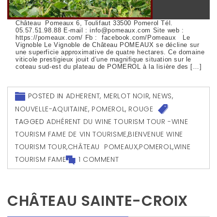
Château Pomeaux 6, Toulifaut 33500 Pomerol Tél.
05.57.51.98.88 E-mail : info@pomeaux.com Site web :
https://pomeaux.com/ Fb : facebook.com/Pomeaux Le
Vignoble Le Vignoble de Château POMEAUX se décline sur
une superficie approximative de quatre hectares. Ce domaine
viticole prestigieux jouit d’une magnifique situation sur le
coteau sud-est du plateau de POMEROL à la lisière des […]
POSTED IN
ADHERENT
,
MERLOT NOIR
,
NEWS
,
NOUVELLE-AQUITAINE
,
POMEROL
,
ROUGE
TAGGED
ADHÉRENT DU WINE TOURISM TOUR -WINE
TOURISM FAME DE VIN TOURISME
,
BIENVENUE WINE
TOURISM TOUR
,
CHÂTEAU POMEAUX
,
POMEROL
,
WINE
TOURISM FAME
1 COMMENT
CHÂTEAU SAINTE-CROIX