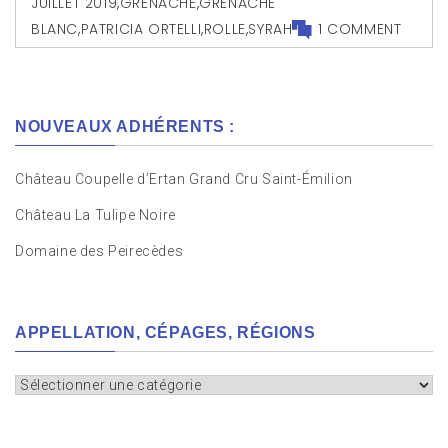
JUILLET 2019
,
GRENACHE
,
GRENACHE
BLANC
,
PATRICIA ORTELLI
,
ROLLE
,
SYRAH
1 COMMENT
NOUVEAUX ADHÉRENTS :
Château Coupelle d’Ertan Grand Cru Saint-Émilion
Château La Tulipe Noire
Domaine des Peirecèdes
APPELLATION, CÉPAGES, RÉGIONS
Appellation,
cépages,
régions