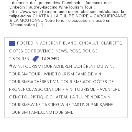
: domaine_des_peirecedes/ Facebook : facebook.com
Linkedin : audrey-baccino WineTourism Tour :
https://www.wine-tourism-fame.com/etablissement/chateau-la-
tulipe-noire/ CHÂTEAU LA TULIPE NOIRE – CARQUEIRANNE
& LA MOUTONNE Notre terroir d’exception, classé en
Dénomination […]
POSTED IN
ADHERENT
,
BLANC
,
CINSAULT
,
CLAIRETTE
,
CÔTES DE PROVENCE
,
NEWS
,
ROSÉ
,
ROUGE
,
TIBOUREN
TAGGED
#WINETOURISMTOUR
,
ADHERENT
,
ADHÉRENT DU WINE
TOURISM TOUR -WINE TOURISM FAME DE VIN
TOURISME
,
ADHÉRENT VIN TOURISME
,
AOP CÔTES DE
PROVENCE
,
ASSOCIATION « VIN-TOURISME »
,
AVENTURE
OENOTOURISTIQUE
,
CHÂTEAU LA TULIPE NOIRE
,
VIN
TOURISME
,
WINE TASTING
,
WINE TASTING PARIS
,
WINE
TOURISM FAME
,
ŒNOTOURISME