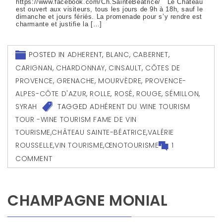
https://www.facebook.com/Ch.SainteBeatrice/ Le Château
est ouvert aux visiteurs, tous les jours de 9h à 18h, sauf le
dimanche et jours fériés. La promenade pour s’y rendre est
charmante et justifie la […]
POSTED IN
ADHERENT
,
BLANC
,
CABERNET
,
CARIGNAN
,
CHARDONNAY
,
CINSAULT
,
CÔTES DE
PROVENCE
,
GRENACHE
,
MOURVÈDRE
,
PROVENCE-
ALPES-CÔTE D'AZUR
,
ROLLE
,
ROSÉ
,
ROUGE
,
SÉMILLON
,
SYRAH
TAGGED
ADHÉRENT DU WINE TOURISM
TOUR -WINE TOURISM FAME DE VIN
TOURISME
,
CHÂTEAU SAINTE-BÉATRICE
,
VALÉRIE
ROUSSELLE
,
VIN TOURISME
,
ŒNOTOURISME
1
COMMENT
CHAMPAGNE MONIAL