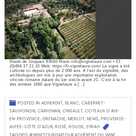
Route de Jouques 83560 Rians info@vignelaure.com +33
(0)494 37 21 10 Web: https://fr.vignelaure.com/ La vigne a été
cultivée ici depuis plus de 2 000 ans. A l’est du vignoble, des
archéologues ont mis à jour une importante exploitation
viticole romaine datant du 1er siècle avant JC. C’est à la fin
des années 1960 que Vignelaure a […]
POSTED IN
ADHERENT
,
BLANC
,
CABERNET-
SAUVIGNON
,
CARIGNAN
,
CINSAULT
,
COTEAUX D’AIX-
EN-PROVENCE
,
GRENACHE
,
MERLOT
,
NEWS
,
PROVENCE-
ALPES-CÔTE D'AZUR
,
ROSÉ
,
ROUGE
,
SYRAH
TAGGED
#WINETOURISMTOUR
,
ADHÉRENT DU WINE