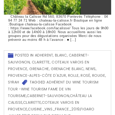
Château la Calisse Rd 560, 83670 Pontevès Téléphone : 04
94 77 24 71 Web : chateau-la-calisse.fr Boutique en ligne
:Boutique chateau-la-calisse Facebook
: https://www.facebook.com/lacalisse/ Tous les jours de 9h00
à 12h00 et de 14h00 à 18h00. Nous accueillons aussi les
groupes pour des dégustations organisées Merci de nous
prévenir au moins 48 h à l’avance : ■ […]
POSTED IN
ADHERENT
,
BLANC
,
CABERNET-
SAUVIGNON
,
CLAIRETTE
,
COTEAUX VAROIS EN
PROVENCE
,
GRENACHE
,
GRENACHE BLANC
,
NEWS
,
PROVENCE-ALPES-CÔTE D'AZUR
,
ROLLE
,
ROSÉ
,
ROUGE
,
SYRAH
TAGGED
ADHÉRENT DU WINE TOURISM
TOUR -WINE TOURISM FAME DE VIN
TOURISME
,
CABERNET-SAUVIGNON
,
CHÂTEAU LA
CALISSE
,
CLAIRETTE
,
COTEAUX VAROIS EN
PROVENCE
,
CUISINE_VINS_FRANCE_2019
,
FIGARO