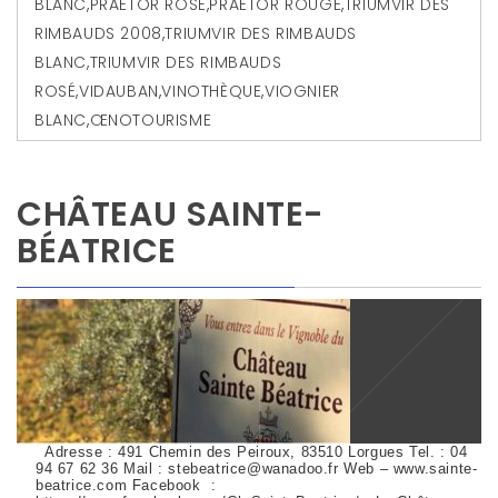
BLANC
,
PRAETOR ROSÉ
,
PRAETOR ROUGE
,
TRIUMVIR DES
RIMBAUDS 2008
,
TRIUMVIR DES RIMBAUDS
BLANC
,
TRIUMVIR DES RIMBAUDS
ROSÉ
,
VIDAUBAN
,
VINOTHÈQUE
,
VIOGNIER
BLANC
,
ŒNOTOURISME
CHÂTEAU SAINTE-
BÉATRICE
Adresse : 491 Chemin des Peiroux, 83510 Lorgues Tel. : 04
94 67 62 36 Mail : stebeatrice@wanadoo.fr Web – www.sainte-
beatrice.com Facebook :