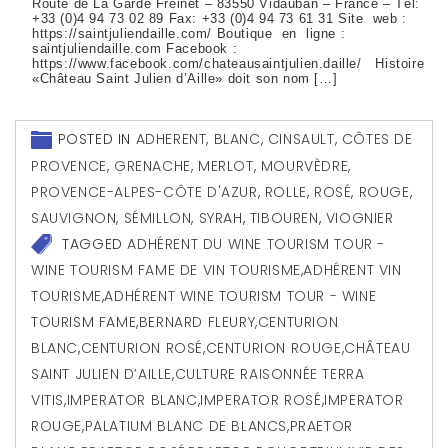
Route de La Garde Freinet – 83550 Vidauban – France – Tél:
+33 (0)4 94 73 02 89 Fax: +33 (0)4 94 73 61 31 Site web :
https://saintjuliendaille.com/ Boutique en ligne :
saintjuliendaille.com Facebook :
https://www.facebook.com/chateausaintjulien.daille/ Histoire
«Château Saint Julien d’Aille» doit son nom […]
POSTED IN
ADHERENT
,
BLANC
,
CINSAULT
,
CÔTES DE
PROVENCE
,
GRENACHE
,
MERLOT
,
MOURVÈDRE
,
PROVENCE-ALPES-CÔTE D'AZUR
,
ROLLE
,
ROSÉ
,
ROUGE
,
SAUVIGNON
,
SÉMILLON
,
SYRAH
,
TIBOUREN
,
VIOGNIER
TAGGED
ADHÉRENT DU WINE TOURISM TOUR -
WINE TOURISM FAME DE VIN TOURISME
,
ADHÉRENT VIN
TOURISME
,
ADHÉRENT WINE TOURISM TOUR - WINE
TOURISM FAME
,
BERNARD FLEURY
,
CENTURION
BLANC
,
CENTURION ROSÉ
,
CENTURION ROUGE
,
CHÂTEAU
SAINT JULIEN D’AILLE
,
CULTURE RAISONNÉE TERRA
VITIS
,
IMPERATOR BLANC
,
IMPERATOR ROSÉ
,
IMPERATOR
ROUGE
,
PALATIUM BLANC DE BLANCS
,
PRAETOR