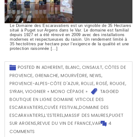
Le Domaine des Escaravatiers est un vignoble de 35 Hectares
situé à Puget sur Argens dans le Var. Le domaine est familial
depuis 1927 et a été rénové en 2009 avec des installations
modernes et respectueuses du raisin. Un rendement limité à
35 hectolitres par hectare pour l’exigence de la qualité et une
protection raisonnée […]
POSTED IN
ADHERENT
,
BLANC
,
CINSAULT
,
CÔTES DE
PROVENCE
,
GRENACHE
,
MOURVÈDRE
,
NEWS
,
PROVENCE-ALPES-CÔTE D'AZUR
,
ROLLE
,
ROSÉ
,
ROUGE
,
SYRAH
,
VIOGNIER « MONO CÉPAGE »
TAGGED
BOUTIQUE EN LIGNE DOMAINE VITICOLE DES
ESCARAVATIERS
,
CUVÉE FESTIVAL
,
DOMAINE DES
ESCARAVATIERS
,
L’ESTEREL
,
MASSIF DES MAURES
,
PUGET
SUR ARGENS
,
REVUE DU VIN DE FRANCE
,
VAR
4
COMMENTS