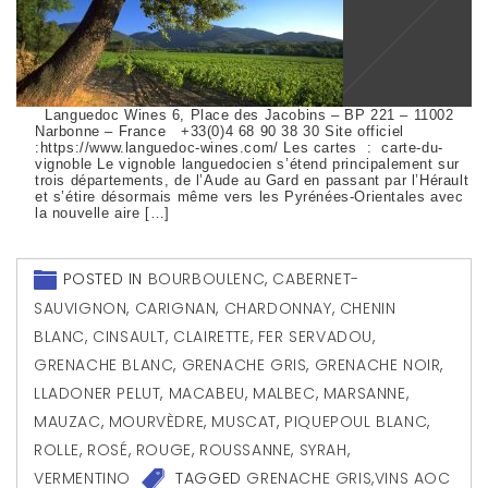
Languedoc Wines 6, Place des Jacobins – BP 221 – 11002
Narbonne – France +33(0)4 68 90 38 30 Site officiel
:https://www.languedoc-wines.com/ Les cartes : carte-du-
vignoble Le vignoble languedocien s’étend principalement sur
trois départements, de l’Aude au Gard en passant par l’Hérault
et s’étire désormais même vers les Pyrénées-Orientales avec
la nouvelle aire […]
POSTED IN
BOURBOULENC
,
CABERNET-
SAUVIGNON
,
CARIGNAN
,
CHARDONNAY
,
CHENIN
BLANC
,
CINSAULT
,
CLAIRETTE
,
FER SERVADOU
,
GRENACHE BLANC
,
GRENACHE GRIS
,
GRENACHE NOIR
,
LLADONER PELUT
,
MACABEU
,
MALBEC
,
MARSANNE
,
MAUZAC
,
MOURVÈDRE
,
MUSCAT
,
PIQUEPOUL BLANC
,
ROLLE
,
ROSÉ
,
ROUGE
,
ROUSSANNE
,
SYRAH
,
VERMENTINO
TAGGED
GRENACHE GRIS
,
VINS AOC