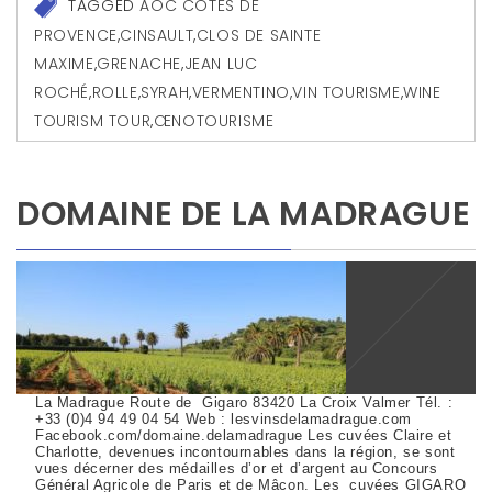
TAGGED
AOC CÔTES DE
PROVENCE
,
CINSAULT
,
CLOS DE SAINTE
MAXIME
,
GRENACHE
,
JEAN LUC
ROCHÉ
,
ROLLE
,
SYRAH
,
VERMENTINO
,
VIN TOURISME
,
WINE
TOURISM TOUR
,
ŒNOTOURISME
DOMAINE DE LA MADRAGUE
La Madrague Route de Gigaro 83420 La Croix Valmer Tél. :
+33 (0)4 94 49 04 54 Web : lesvinsdelamadrague.com
Facebook.com/domaine.delamadrague Les cuvées Claire et
Charlotte, devenues incontournables dans la région, se sont
vues décerner des médailles d’or et d’argent au Concours
Général Agricole de Paris et de Mâcon. Les cuvées GIGARO