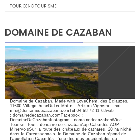
TOUR
,
ŒNOTOURISME
DOMAINE DE CAZABAN
Domaine de Cazaban, Made with LoveChem. des Eclauzes,
11600 VillegailhencDidier Mattei . Artisan Vigneron mail
info@domainedecazaban.comTel 04 68 72 11 63web
: domainedecazaban.comFacebook :
DomaineDeCazabanInstagram : domainedecazabanWine
Tourism Tour : domaine-de-cazabanAop Cabardès AOP
MinervoisSur la route des châteaux de cathares, 20 ha niché
dans le Carcassonnais, le Domaine de Cazaban répond de
l’appellation Cabardès, l’une des plus occidentales du