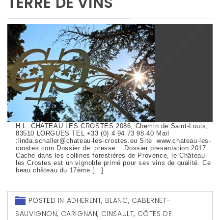
TERRE DE VINS
H.L. CHATEAU LES CROSTES 2086, Chemin de Saint-Louis,
83510 LORGUES TEL +33 (0) 4 94 73 98 40 Mail
:linda.schaller@chateau-les-crostes.eu Site www.chateau-les-
crostes.com Dossier de presse : Dossier presentation 2017
Caché dans les collines forestières de Provence, le Château
les Crostes est un vignoble primé pour ses vins de qualité. Ce
beau château du 17ème […]
POSTED IN
ADHERENT
,
BLANC
,
CABERNET-
SAUVIGNON
,
CARIGNAN
,
CINSAULT
,
CÔTES DE