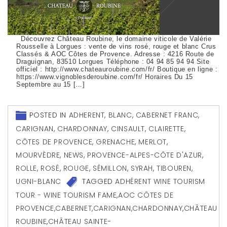
Découvrez Château Roubine, le domaine viticole de Valérie
Rousselle à Lorgues : vente de vins rosé, rouge et blanc Crus
Classés & AOC Côtes de Provence. Adresse : 4216 Route de
Draguignan, 83510 Lorgues Téléphone : 04 94 85 94 94 Site
officiel : http://www.chateauroubine.com/fr/ Boutique en ligne :
https://www.vignoblesderoubine.com/fr/ Horaires Du 15
Septembre au 15 […]
POSTED IN
ADHERENT
,
BLANC
,
CABERNET FRANC
,
CARIGNAN
,
CHARDONNAY
,
CINSAULT
,
CLAIRETTE
,
CÔTES DE PROVENCE
,
GRENACHE
,
MERLOT
,
MOURVÈDRE
,
NEWS
,
PROVENCE-ALPES-CÔTE D'AZUR
,
ROLLE
,
ROSÉ
,
ROUGE
,
SÉMILLON
,
SYRAH
,
TIBOUREN
,
UGNI-BLANC
TAGGED
ADHÉRENT WINE TOURISM
TOUR - WINE TOURISM FAME
,
AOC CÔTES DE
PROVENCE
,
CABERNET
,
CARIGNAN
,
CHARDONNAY
,
CHÂTEAU
ROUBINE
,
CHÂTEAU SAINTE-