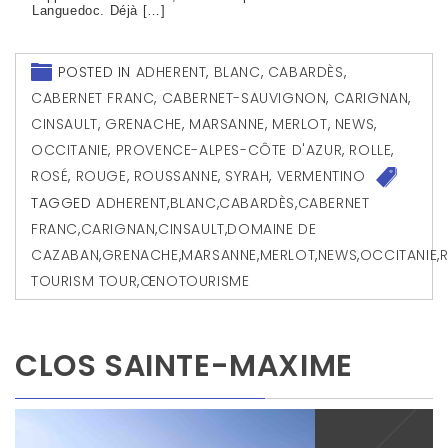
Languedoc. Déjà […]
POSTED IN
ADHERENT
,
BLANC
,
CABARDÈS
,
CABERNET FRANC
,
CABERNET-SAUVIGNON
,
CARIGNAN
,
CINSAULT
,
GRENACHE
,
MARSANNE
,
MERLOT
,
NEWS
,
OCCITANIE
,
PROVENCE-ALPES-CÔTE D'AZUR
,
ROLLE
,
ROSÉ
,
ROUGE
,
ROUSSANNE
,
SYRAH
,
VERMENTINO
TAGGED
ADHERENT
,
BLANC
,
CABARDÈS
,
CABERNET
FRANC
,
CARIGNAN
,
CINSAULT
,
DOMAINE DE
CAZABAN
,
GRENACHE
,
MARSANNE
,
MERLOT
,
NEWS
,
OCCITANIE
,
TOURISM TOUR
,
ŒNOTOURISME
CLOS SAINTE-MAXIME