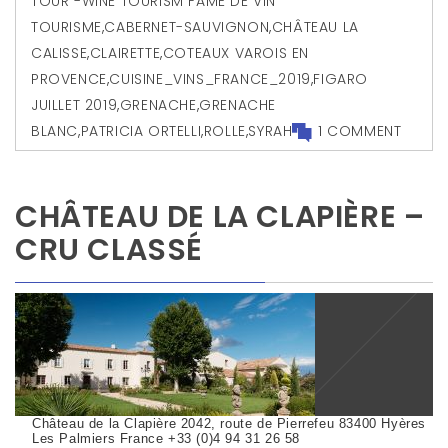
TOUR -WINE TOURISM FAME DE VIN
TOURISME
,
CABERNET-SAUVIGNON
,
CHÂTEAU LA
CALISSE
,
CLAIRETTE
,
COTEAUX VAROIS EN
PROVENCE
,
CUISINE_VINS_FRANCE_2019
,
FIGARO
JUILLET 2019
,
GRENACHE
,
GRENACHE
BLANC
,
PATRICIA ORTELLI
,
ROLLE
,
SYRAH
1 COMMENT
CHÂTEAU DE LA CLAPIÈRE –
CRU CLASSÉ
Château de la Clapière 2042, route de Pierrefeu 83400 Hyères
Les Palmiers France +33 (0)4 94 31 26 58