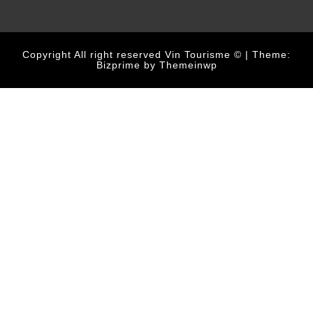
Copyright All right reserved Vin Tourisme ©
|
Theme:
Bizprime by
Themeinwp