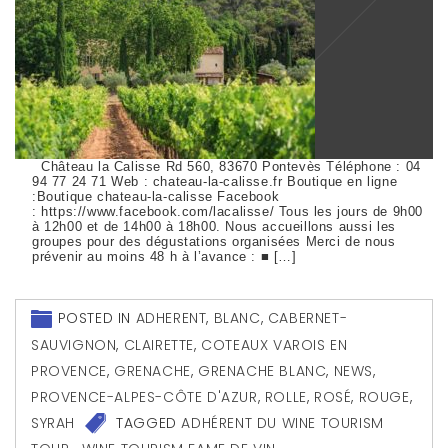
Château la Calisse Rd 560, 83670 Pontevès Téléphone : 04
94 77 24 71 Web : chateau-la-calisse.fr Boutique en ligne
:Boutique chateau-la-calisse Facebook
: https://www.facebook.com/lacalisse/ Tous les jours de 9h00
à 12h00 et de 14h00 à 18h00. Nous accueillons aussi les
groupes pour des dégustations organisées Merci de nous
prévenir au moins 48 h à l’avance : ■ […]
POSTED IN
ADHERENT
,
BLANC
,
CABERNET-
SAUVIGNON
,
CLAIRETTE
,
COTEAUX VAROIS EN
PROVENCE
,
GRENACHE
,
GRENACHE BLANC
,
NEWS
,
PROVENCE-ALPES-CÔTE D'AZUR
,
ROLLE
,
ROSÉ
,
ROUGE
,
SYRAH
TAGGED
ADHÉRENT DU WINE TOURISM