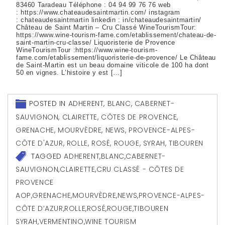
83460 Taradeau Téléphone : 04 94 99 76 76 web
: https://www.chateaudesaintmartin.com/ instagram
: chateaudesaintmartin linkedin : in/chateaudesaintmartin/
Château de Saint Martin – Cru Classé WineTourismTour:
https://www.wine-tourism-fame.com/etablissement/chateau-de-
saint-martin-cru-classe/ Liquoristerie de Provence
WineTourismTour :https://www.wine-tourism-
fame.com/etablissement/liquoristerie-de-provence/ Le Château
de Saint-Martin est un beau domaine viticole de 100 ha dont
50 en vignes. L’histoire y est […]
POSTED IN
ADHERENT
,
BLANC
,
CABERNET-
SAUVIGNON
,
CLAIRETTE
,
CÔTES DE PROVENCE
,
GRENACHE
,
MOURVÈDRE
,
NEWS
,
PROVENCE-ALPES-
CÔTE D'AZUR
,
ROLLE
,
ROSÉ
,
ROUGE
,
SYRAH
,
TIBOUREN
TAGGED
ADHERENT
,
BLANC
,
CABERNET-
SAUVIGNON
,
CLAIRETTE
,
CRU CLASSÉ - CÔTES DE
PROVENCE
AOP
,
GRENACHE
,
MOURVÈDRE
,
NEWS
,
PROVENCE-ALPES-
CÔTE D’AZUR
,
ROLLE
,
ROSÉ
,
ROUGE
,
TIBOUREN
SYRAH
,
VERMENTINO
,
WINE TOURISM