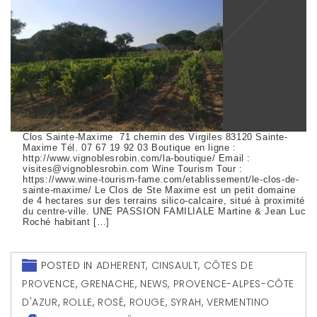
Clos Sainte-Maxime 71 chemin des Virgiles 83120 Sainte-
Maxime Tél. 07 67 19 92 03 Boutique en ligne :
http://www.vignoblesrobin.com/la-boutique/ Email :
visites@vignoblesrobin.com Wine Tourism Tour :
https://www.wine-tourism-fame.com/etablissement/le-clos-de-
sainte-maxime/ Le Clos de Ste Maxime est un petit domaine
de 4 hectares sur des terrains silico-calcaire, situé à proximité
du centre-ville. UNE PASSION FAMILIALE Martine & Jean Luc
Roché habitant […]
POSTED IN
ADHERENT
,
CINSAULT
,
CÔTES DE
PROVENCE
,
GRENACHE
,
NEWS
,
PROVENCE-ALPES-CÔTE
D'AZUR
,
ROLLE
,
ROSÉ
,
ROUGE
,
SYRAH
,
VERMENTINO