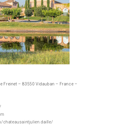
de Freinet – 83550 Vidauban – France –
/
com
chateausaintjulien.daille/