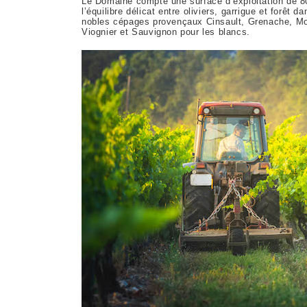
Le Domaine compte une surface d’exploitation de 80 
l’équilibre délicat entre oliviers, garrigue et forêt
nobles cépages provençaux Cinsault, Grenache, Mou
Viognier et Sauvignon pour les blancs.