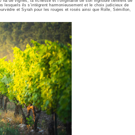
ha de vignes, la richesse et l’originalité de son vignoble tiennent de
 dans lesquels ils s’intègrent harmonieusement et le choix judicieux de
rvèdre et Syrah pour les rouges et rosés ainsi que Rolle, Sémillon,