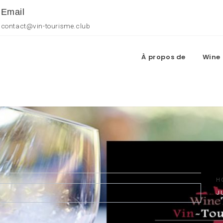
Email
contact@vin-tourisme.club
À propos de
Wine 
H
J