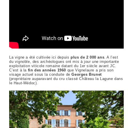
La vigne a été cultivée ici depuis
plus de 2 000 ans
. A l’est
du vignoble, des archéologues ont mis à jour une importante
exploitation viticole romaine datant du 1er siècle avant JC.
C’est à la
fin des années 1960
que Vignelaure a pris son
visage actuel sous la conduite de
Georges Brunet
(propriétaire auparavant du cru classé Château la Lagune dans
le Haut-Médoc).