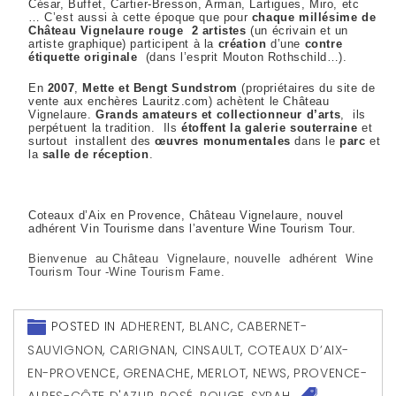
César, Buffet, Cartier-Bresson, Arman, Lartigues, Miro, etc
… C’est aussi à cette époque que pour
chaque millésime de
Château Vignelaure rouge 2 artistes
(un écrivain et un
artiste graphique) participent à la
création
d’une
contre
étiquette originale
(dans l’esprit Mouton Rothschild…).
En
2007
,
Mette et Bengt Sundstrom
(propriétaires du site de
vente aux enchères Lauritz.com) achètent le Château
Vignelaure.
Grands amateurs et collectionneur d’arts
, ils
perpétuent la tradition. Ils
étoffent la galerie souterraine
et
surtout installent des
œuvres monumentales
dans le
parc
et
la
salle de réception
.
Coteaux d’Aix en Provence, Château Vignelaure, nouvel
adhérent Vin Tourisme dans l’aventure Wine Tourism Tour.
Bienvenue au Château Vignelaure, nouvelle adhérent Wine
Tourism Tour -Wine Tourism Fame.
POSTED IN
ADHERENT
,
BLANC
,
CABERNET-
SAUVIGNON
,
CARIGNAN
,
CINSAULT
,
COTEAUX D’AIX-
EN-PROVENCE
,
GRENACHE
,
MERLOT
,
NEWS
,
PROVENCE-
ALPES-CÔTE D'AZUR
,
ROSÉ
,
ROUGE
,
SYRAH