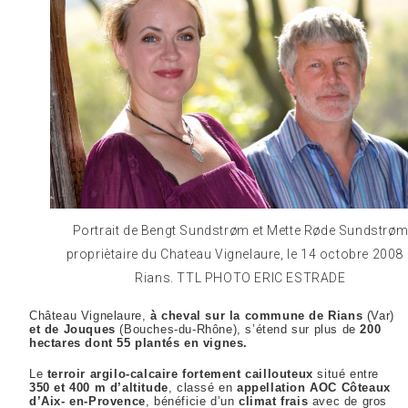
Portrait de Bengt Sundstrøm et Mette Røde Sundstrø
propriètaire du Chateau Vignelaure, le 14 octobre 2008
Rians. TTL PHOTO ERIC ESTRADE
Château Vignelaure,
à cheval sur la commune de Rians
(Var)
et de Jouques
(Bouches-du-Rhône), s’étend sur plus de
200
hectares dont 55 plantés en vignes.
Le
terroir argilo-calcaire fortement caillouteux
situé entre
350 et 400 m d’altitude
, classé en
appellation AOC Côteaux
d’Aix- en-Provence
, bénéficie d’un
climat frais
avec de gros