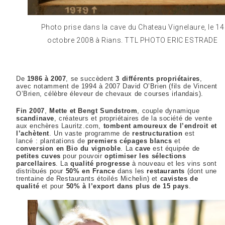
Photo prise dans la cave du Chateau Vignelaure, le 14
octobre 2008 à Rians. TTL PHOTO ERIC ESTRADE
De
1986 à 2007
, se succèdent
3 différents propriétaires
,
avec notamment de 1994 à 2007 David O’Brien (fils de Vincent
O’Brien, célèbre éleveur de chevaux de courses irlandais).
Fin 2007
,
Mette et Bengt Sundstrom
, couple dynamique
scandinave
, créateurs et propriétaires de la société de vente
aux enchères Lauritz.com,
tombent amoureux de l’endroit et
l’achètent
. Un vaste programme de
restructuration
est
lancé : plantations de
premiers cépages blancs
et
conversion en Bio du vignoble
. La
cave
est équipée de
petites cuves
pour pouvoir
optimiser les sélections
parcellaires
. La
qualité progresse
à nouveau et les vins sont
distribués pour
50% en France
dans les
restaurants
(dont une
trentaine de Restaurants étoilés Michelin) et
cavistes de
qualité
et pour
50% à l’export dans plus de 15 pays
.