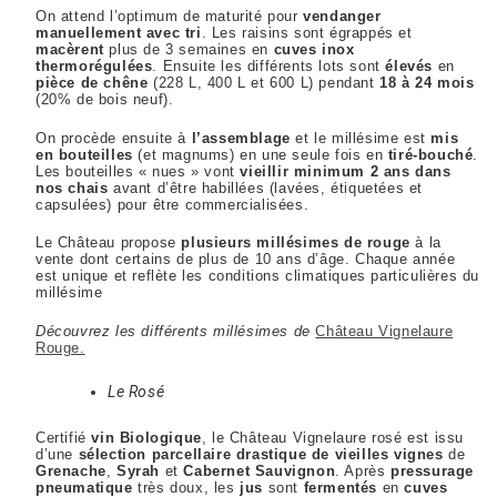
On attend l’optimum de maturité pour
vendanger
manuellement avec tri
. Les raisins sont égrappés et
macèrent
plus de 3 semaines en
cuves inox
thermorégulées
. Ensuite les différents lots sont
élevés
en
pièce de chêne
(228 L, 400 L et 600 L) pendant
18 à 24 mois
(20% de bois neuf).
On procède ensuite à
l’assemblage
et le millésime est
mis
en bouteilles
(et magnums) en une seule fois en
tiré-bouché
.
Les bouteilles « nues » vont
vieillir minimum 2 ans dans
nos chais
avant d’être habillées (lavées, étiquetées et
capsulées) pour être commercialisées.
Le Château propose
plusieurs millésimes de rouge
à la
vente dont certains de plus de 10 ans d’âge. Chaque année
est unique et reflète les conditions climatiques particulières du
millésime
Découvrez les différents millésimes de
Château Vignelaure
Rouge.
Le Rosé
Certifié
vin Biologique
, le Château Vignelaure rosé est issu
d’une
sélection parcellaire drastique de vieilles vignes
de
Grenache
,
Syrah
et
Cabernet Sauvignon
. Après
pressurage
pneumatique
très doux, les
jus
sont
fermentés
en
cuves