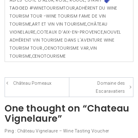
TAGGED
#WINETOURISMTOUR
,
ADHÉRENT DU WINE
TOURISM TOUR -WINE TOURISM FAME DE VIN
TOURISME
,
ART ET VIN VIN TOURISME
,
CHÂTEAU
VIGNELAURE
,
COTEAUX D’AIX-EN-PROVENCE
,
NOUVEL
ADHÉRENT VIN TOURISME DANS L'AVENTURE WINE
TOURISM TOUR.
,
OENOTOURISME VAR
,
VIN
TOURISME
,
ŒNOTOURISME
Château Pomeaux
Domaine des
Navigation
Escaravatiers
de
One thought on “Chateau
l’article
Vignelaure”
Ping :
Château Vignelaure – Wine Tasting Voucher