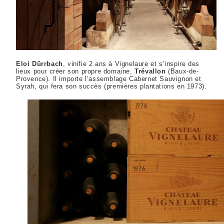
Eloi Dürrbach
, vinifie 2 ans à Vignelaure et s’inspire des
lieux pour créer son propre domaine,
Trévallon
(Baux-de-
Provence). Il importe l’assemblage Cabernet Sauvignon et
Syrah, qui fera son succès (premières plantations en 1973).