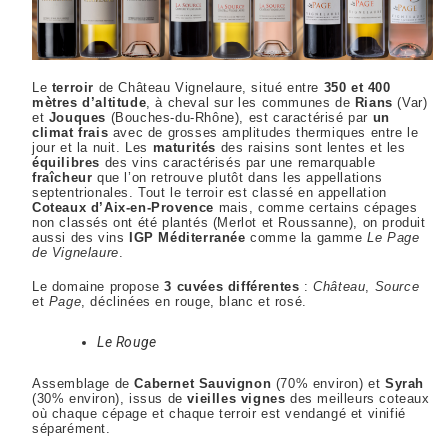
Le
terroir
de Château Vignelaure, situé entre
350 et 400
mètres d’altitude
, à cheval sur les communes de
Rians
(Var)
et
Jouques
(Bouches-du-Rhône), est caractérisé par
un
climat frais
avec de grosses amplitudes thermiques entre le
jour et la nuit. Les
maturités
des raisins sont lentes et les
équilibres
des vins caractérisés par une remarquable
fraîcheur
que l’on retrouve plutôt dans les appellations
septentrionales. Tout le terroir est classé en appellation
Coteaux d’Aix-en-Provence
mais, comme certains cépages
non classés ont été plantés (Merlot et Roussanne), on produit
aussi des vins
IGP Méditerranée
comme la gamme
Le Page
de Vignelaure
.
Le domaine propose
3 cuvées différentes
:
Château
,
Source
et
Page
, déclinées en rouge, blanc et rosé.
Le Rouge
Assemblage de
Cabernet Sauvignon
(70% environ) et
Syrah
(30% environ), issus de
vieilles vignes
des meilleurs coteaux
où chaque cépage et chaque terroir est vendangé et vinifié
séparément.