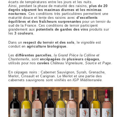
écarts de températures entre les jours et les nuits.
Ainsi, pendant la phase de maturité des raisins,
plus de 20
degrés séparent les maximas diurnes et les minimas
nocturnes
. Ces conditions très particulières permettent une
maturité douce et lente des raisins avec
d’excellents
équilibres et des fraîcheurs surprenantes
pour un terroir du
sud de la France. Ces conditions de terroir participent
grandement aux
potentiels
de gardes des vins
produits sur
les
3 couleurs
.
Dans un
respect du terroir et des sols
, le vignoble est
conduit en
agriculture biologique
.
Les
différentes parcelles
,
la Grand Pièce la Colline et
Chantemerle
, sont
encépagées
de
plusieurs cépages
,
utilisés pour nos
cuvées
Château Vignelaure, Source et Page
.
En cépages noirs : Cabernet Sauvignon, Syrah, Grenache,
Merlot, Cinsault et Carignan. Le Merlot et une partie des
cabernets sauvignons sont vinifiés en
IGP Méditerranée
.