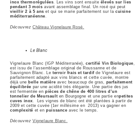
inox thermorégulées
. Les vins sont ensuite
élevés sur lies
pendant 3 mois
avant assemblage final. Un rosé qui peut
vieillir 2 à 5 ans
et qui se marie parfaitement sur la
cuisine
méditerranéenne
.
Découvrez
Château Vignelaure Rosé.
Le Blanc
Vignelaure Blanc (IGP Méditerranée),
certifié Vin Biologique
,
est issu de l’assemblage original de Roussanne et de
Sauvignon Blanc. Le
terroir frais et tardif
de Vignelaure est
parfaitement adapté aux vins blancs et cette cuvée, montre
déjà une
belle matière
avec beaucoup de gras,
parfaitement
équilibrée
par une acidité très élégante. Une partie des jus
est fermentée en
pièces de chêne de 400 litres d’un
tonnelier de Meursault
en Bourgogne et une partie en
petites
cuves inox
. Les vignes de blanc ont été plantées à partir de
2009 et cette cuvée (1er millésime en 2013) va gagner en
complexité
et en
puissance
avec le temps.
Découvrez
Vignelaure Blanc.