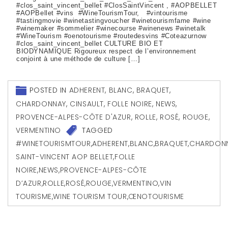
#clos_saint_vincent_bellet #ClosSaintVincent , #AOPBELLET
#AOPBellet #vins #WineTourismTour, #vintourisme
#tastingmovie #winetastingvoucher #winetourismfame #wine
#winemaker #sommelier #winecourse #winenews #winetalk
#WineTourism #oenotourisme #routedesvins #Coteazurnow
#clos_saint_vincent_bellet CULTURE BIO ET
BIODYNAMIQUE Rigoureux respect de l’environnement
conjoint à une méthode de culture […]
POSTED IN
ADHERENT
,
BLANC
,
BRAQUET
,
CHARDONNAY
,
CINSAULT
,
FOLLE NOIRE
,
NEWS
,
PROVENCE-ALPES-CÔTE D'AZUR
,
ROLLE
,
ROSÉ
,
ROUGE
,
VERMENTINO
TAGGED
#WINETOURISMTOUR
,
ADHERENT
,
BLANC
,
BRAQUET
,
CHARDON
SAINT-VINCENT AOP BELLET
,
FOLLE
NOIRE
,
NEWS
,
PROVENCE-ALPES-CÔTE
D’AZUR
,
ROLLE
,
ROSÉ
,
ROUGE
,
VERMENTINO
,
VIN
TOURISME
,
WINE TOURISM TOUR
,
ŒNOTOURISME