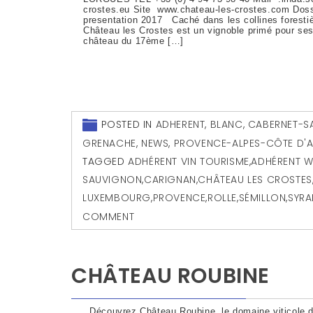
crostes.eu Site www.chateau-les-crostes.com Doss
presentation 2017 Caché dans les collines foresti
Château les Crostes est un vignoble primé pour ses
château du 17ème […]
POSTED IN
ADHERENT
,
BLANC
,
CABERNET-S
GRENACHE
,
NEWS
,
PROVENCE-ALPES-CÔTE D'
TAGGED
ADHÉRENT VIN TOURISME
,
ADHÉRENT W
SAUVIGNON
,
CARIGNAN
,
CHÂTEAU LES CROSTES
LUXEMBOURG
,
PROVENCE
,
ROLLE
,
SÉMILLON
,
SYRA
COMMENT
CHÂTEAU ROUBINE
Découvrez Château Roubine, le domaine viticole d