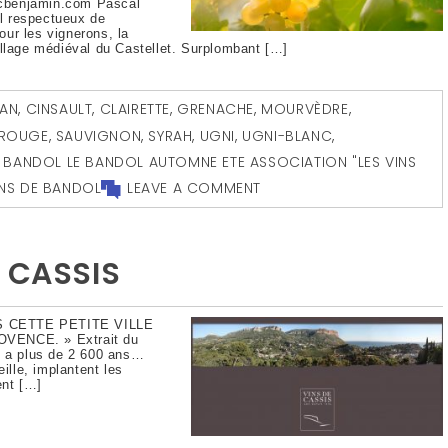
acbenjamin.com Pascal
l respectueux de
pour les vignerons, la
illage médiéval du Castellet. Surplombant […]
AN
,
CINSAULT
,
CLAIRETTE
,
GRENACHE
,
MOURVÈDRE
,
ROUGE
,
SAUVIGNON
,
SYRAH
,
UGNI
,
UGNI-BLANC
,
BANDOL LE BANDOL AUTOMNE ETE ASSOCIATION "LES VINS
INS DE BANDOL
LEAVE A COMMENT
 CASSIS
 CETTE PETITE VILLE
VENCE. » Extrait du
y a plus de 2 600 ans…
lle, implantent les
ent […]