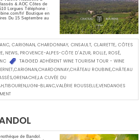
 Classés & AOC Côtes de
510 Lorgues Téléphone :
ubine.com/fr/ Boutique en
aires Du 15 Septembre au
RANC
,
CARIGNAN
,
CHARDONNAY
,
CINSAULT
,
CLAIRETTE
,
CÔTES
RE
,
NEWS
,
PROVENCE-ALPES-CÔTE D'AZUR
,
ROLLE
,
ROSÉ
,
ANC
TAGGED
ADHÉRENT WINE TOURISM TOUR - WINE
ERNET
,
CARIGNAN
,
CHARDONNAY
,
CHÂTEAU ROUBINE
,
CHÂTEAU
ASSÉS
,
GRENACHE
,
LA CUVÉE DU
AH
,
TIBOUREN
,
UGNI-BLANC
,
VALÉRIE ROUSSELLE
,
VENDANGES
MENT
BANDOL
œnothèque de Bandol.