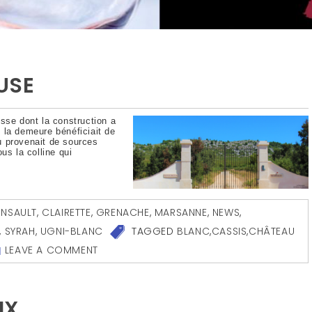
USE
se dont la construction a
 la demeure bénéficiait de
au provenait de sources
us la colline qui
INSAULT
,
CLAIRETTE
,
GRENACHE
,
MARSANNE
,
NEWS
,
,
SYRAH
,
UGNI-BLANC
TAGGED
BLANC
,
CASSIS
,
CHÂTEAU
LEAVE A COMMENT
IX