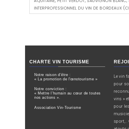
AQUITAINE
,
PETIT VERDOT
,
SAUVIGNON BLANC
,
INTERPROFESSIONNEL DU VIN DE BORDEAUX (C
CHARTE VIN TOURISME
REJO
Notre raison d’être :
Le vin f
« La promotion de l'œnotourisme »
pour son
Notre conviction :
reconnu
« Mettre l’humain au cœur de toutes
nos actions ».
vins » e
pour les
Association Vin-Tourisme
musicie
sport,.
atouts 