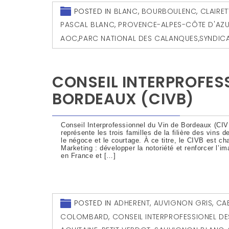
POSTED IN
BLANC
,
BOURBOULENC
,
CLAIRET
PASCAL BLANC
,
PROVENCE-ALPES-CÔTE D'AZ
AOC
,
PARC NATIONAL DES CALANQUES
,
SYNDICA
CONSEIL INTERPROFESS
BORDEAUX (CIVB)
Conseil Interprofessionnel du Vin de Bordeaux (CIV
représente les trois familles de la filière des vins d
le négoce et le courtage. À ce titre, le CIVB est ch
Marketing : développer la notoriété et renforcer l’
en France et […]
POSTED IN
ADHERENT
,
AUVIGNON GRIS
,
CA
COLOMBARD
,
CONSEIL INTERPROFESSIONEL DE