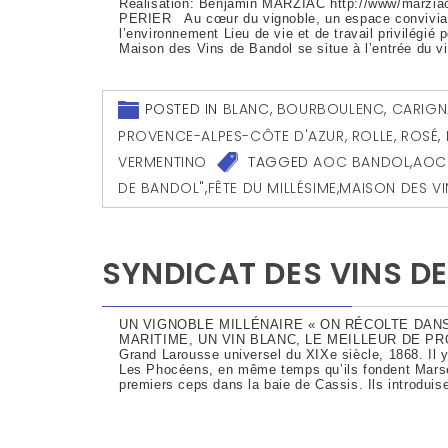
Réalisation: Benjamin MARZIAC http://www/marzi
PERIER Au cœur du vignoble, un espace convivia
l’environnement Lieu de vie et de travail privilégié 
Maison des Vins de Bandol se situe à l’entrée du v
POSTED IN
BLANC
,
BOURBOULENC
,
CARIGN
PROVENCE-ALPES-CÔTE D'AZUR
,
ROLLE
,
ROSÉ
,
VERMENTINO
TAGGED
AOC BANDOL
,
AOC 
DE BANDOL"
,
FÊTE DU MILLÉSIME
,
MAISON DES V
SYNDICAT DES VINS DE
UN VIGNOBLE MILLÉNAIRE « ON RÉCOLTE DANS
MARITIME, UN VIN BLANC, LE MEILLEUR DE PRO
Grand Larousse universel du XIXe siècle, 1868. Il 
Les Phocéens, en même temps qu’ils fondent Marsei
premiers ceps dans la baie de Cassis. Ils introduis