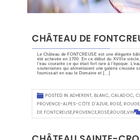
CHÂTEAU DE FONTCRE
Le Château de FONTCREUSE est une élégante bâtis
été achevée en 1700. En ce début du XVIIIe siècle,
l’eau courante ce qui était fort rare à l’époque. L’e
souterraines qui alimentaient une galerie creusée so
fournissait en eau le Domaine et […]
POSTED IN
ADHERENT
,
BLANC
,
CALADOC
,
C
PROVENCE-ALPES-CÔTE D'AZUR
,
ROSÉ
,
ROUGE
DE FONTCREUSE
,
PROVENCE
,
ROSÉ
,
ROUGE
,
VIN
CHÂTEAU SAINTE-CRO