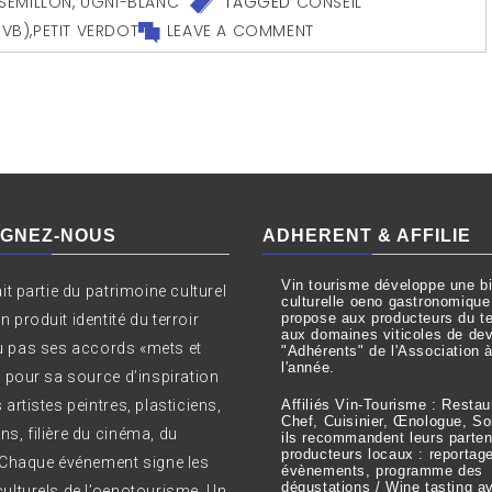
SÉMILLON
,
UGNI-BLANC
TAGGED
CONSEIL
IVB)
,
PETIT VERDOT
LEAVE A COMMENT
IGNEZ-NOUS
ADHERENT & AFFILIE
Vin tourisme développe une bil
ait partie du patrimoine culturel
culturelle oeno gastronomique
propose aux producteurs du ter
 produit identité du terroir
aux domaines viticoles de dev
 pas ses accords «mets et
"Adhérents" de l'Association 
l'année.
t pour sa source d’inspiration
 artistes peintres, plasticiens,
Affiliés Vin-Tourisme : Restau
Chef, Cuisinier, Œnologue, S
ns, filière du cinéma, du
ils recommandent leurs parten
producteurs locaux : reportag
. Chaque événement signe les
évènements, programme des
dégustations / Wine tasting a
culturels de l’oenotourisme. Un