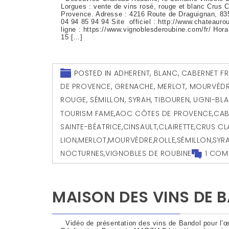
Lorgues : vente de vins rosé, rouge et blanc Crus
Provence. Adresse : 4216 Route de Draguignan, 83
04 94 85 94 94 Site officiel : http://www.chateauro
ligne : https://www.vignoblesderoubine.com/fr/ Hor
15 […]
POSTED IN
ADHERENT
,
BLANC
,
CABERNET F
DE PROVENCE
,
GRENACHE
,
MERLOT
,
MOURVÈD
ROUGE
,
SÉMILLON
,
SYRAH
,
TIBOUREN
,
UGNI-BL
TOURISM FAME
,
AOC CÔTES DE PROVENCE
,
CAB
SAINTE-BÉATRICE
,
CINSAULT
,
CLAIRETTE
,
CRUS CL
LION
,
MERLOT
,
MOURVÈDRE
,
ROLLE
,
SÉMILLON
,
SYR
NOCTURNES
,
VIGNOBLES DE ROUBINE
1 COM
MAISON DES VINS DE 
Vidéo de présentation des vins de Bandol pour l’