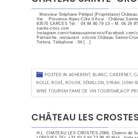
Monsieur Stéphane Pélépol (Propriétaire) Château 
Var . Provence-Alpes-Côte d’Azur : Château Sainte
83570 CARCES Tél. : 04 94 80 79 13 – M. 06 29 97 
sainte-croix.com
Instagram.com/chateausaintecroix/Facebook.com/c
Patriarche, restaurant viticole Château Sainte-Cr
Tortora. Téléphone : 04 […]
POSTED IN
ADHERENT
,
BLANC
,
CABERNET
,
C
ROLLE
,
ROSÉ
,
ROUGE
,
SÉMILLON
,
SYRAH
,
UGNI-
WINE TOURISM FAME DE VIN TOURISME
,
AOP PR
CHÂTEAU LES CROSTES 
H.L. CHATEAU LES CROSTES 2086, Chemin de Sai
LORGUES TEL +33 (0) 4 94 73 98 40 Mail :linda.s