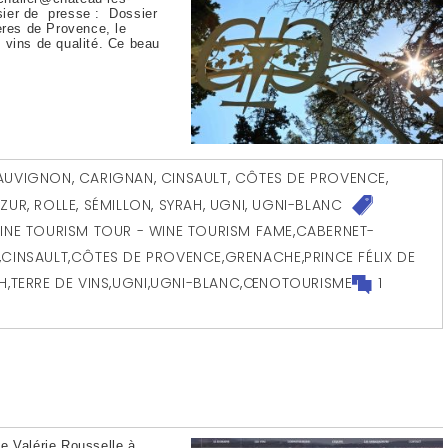
ier de presse : Dossier
ères de Provence, le
 vins de qualité. Ce beau
AUVIGNON
,
CARIGNAN
,
CINSAULT
,
CÔTES DE PROVENCE
,
AZUR
,
ROLLE
,
SÉMILLON
,
SYRAH
,
UGNI
,
UGNI-BLANC
INE TOURISM TOUR - WINE TOURISM FAME
,
CABERNET-
,
CINSAULT
,
CÔTES DE PROVENCE
,
GRENACHE
,
PRINCE FÉLIX DE
H
,
TERRE DE VINS
,
UGNI
,
UGNI-BLANC
,
ŒNOTOURISME
1
e Valérie Rousselle à