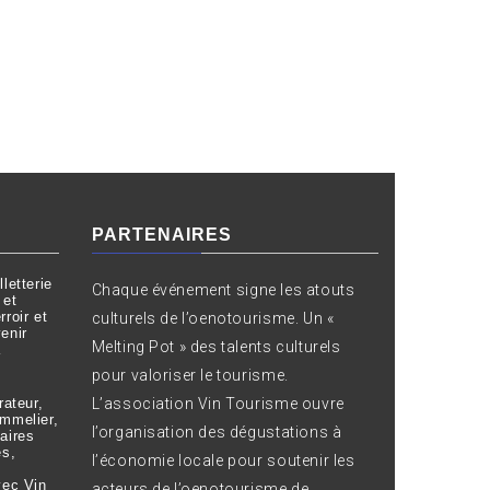
PARTENAIRES
letterie
Chaque événement signe les atouts
 et
roir et
culturels de l’oenotourisme. Un «
enir
Melting Pot » des talents culturels
à
pour valoriser le tourisme.
L’association Vin Tourisme ouvre
rateur,
ommelier,
l’organisation des dégustations à
aires
es,
l’économie locale pour soutenir les
vec Vin
acteurs de l’oenotourisme de