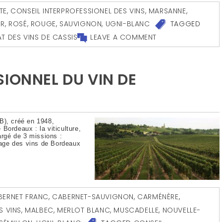
TE
,
CONSEIL INTERPROFESSIONEL DES VINS
,
MARSANNE
,
UR
,
ROSÉ
,
ROUGE
,
SAUVIGNON
,
UGNI-BLANC
TAGGED
T DES VINS DE CASSIS
LEAVE A COMMENT
IONNEL DU VIN DE
B), créé en 1948,
e Bordeaux : la viticulture,
argé de 3 missions :
image des vins de Bordeaux
BERNET FRANC
,
CABERNET-SAUVIGNON
,
CARMÉNÈRE
,
S VINS
,
MALBEC
,
MERLOT BLANC
,
MUSCADELLE
,
NOUVELLE-