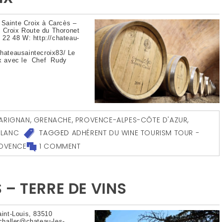
Sainte Croix à Carcès –
 Croix Route du Thoronet
22 48 W: http://chateau-
hateausaintecroix83/ Le
oix avec le Chef Rudy
ARIGNAN
,
GRENACHE
,
PROVENCE-ALPES-CÔTE D'AZUR
,
BLANC
TAGGED
ADHÉRENT DU WINE TOURISM TOUR -
OVENCE
1 COMMENT
– TERRE DE VINS
nt-Louis, 83510
challer@chateau-les-