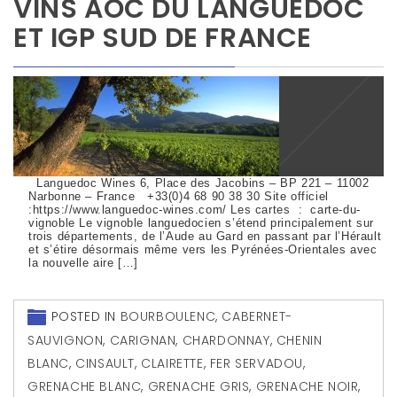
VINS AOC DU LANGUEDOC
ET IGP SUD DE FRANCE
Languedoc Wines 6, Place des Jacobins – BP 221 – 11002
Narbonne – France +33(0)4 68 90 38 30 Site officiel
:https://www.languedoc-wines.com/ Les cartes : carte-du-
vignoble Le vignoble languedocien s’étend principalement sur
trois départements, de l’Aude au Gard en passant par l’Hérault
et s’étire désormais même vers les Pyrénées-Orientales avec
la nouvelle aire […]
POSTED IN
BOURBOULENC
,
CABERNET-
SAUVIGNON
,
CARIGNAN
,
CHARDONNAY
,
CHENIN
BLANC
,
CINSAULT
,
CLAIRETTE
,
FER SERVADOU
,
GRENACHE BLANC
,
GRENACHE GRIS
,
GRENACHE NOIR
,