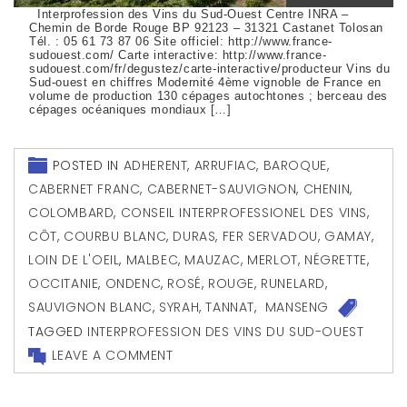
Interprofession des Vins du Sud-Ouest Centre INRA –
Chemin de Borde Rouge BP 92123 – 31321 Castanet Tolosan
Tél. : 05 61 73 87 06 Site officiel: http://www.france-
sudouest.com/ Carte interactive: http://www.france-
sudouest.com/fr/degustez/carte-interactive/producteur Vins du
Sud-ouest en chiffres Modernité 4ème vignoble de France en
volume de production 130 cépages autochtones ; berceau des
cépages océaniques mondiaux […]
POSTED IN
ADHERENT
,
ARRUFIAC
,
BAROQUE
,
CABERNET FRANC
,
CABERNET-SAUVIGNON
,
CHENIN
,
COLOMBARD
,
CONSEIL INTERPROFESSIONEL DES VINS
,
CÔT
,
COURBU BLANC
,
DURAS
,
FER SERVADOU
,
GAMAY
,
LOIN DE L'OEIL
,
MALBEC
,
MAUZAC
,
MERLOT
,
NÉGRETTE
,
OCCITANIE
,
ONDENC
,
ROSÉ
,
ROUGE
,
RUNELARD
,
SAUVIGNON BLANC
,
SYRAH
,
TANNAT
,
MANSENG
TAGGED
INTERPROFESSION DES VINS DU SUD-OUEST
LEAVE A COMMENT