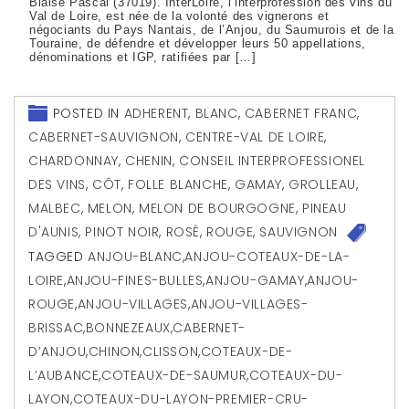
Blaise Pascal (37019). InterLoire, l’interprofession des vins du
Val de Loire, est née de la volonté des vignerons et
négociants du Pays Nantais, de l’Anjou, du Saumurois et de la
Touraine, de défendre et développer leurs 50 appellations,
dénominations et IGP, ratifiées par […]
POSTED IN
ADHERENT
,
BLANC
,
CABERNET FRANC
,
CABERNET-SAUVIGNON
,
CENTRE-VAL DE LOIRE
,
CHARDONNAY
,
CHENIN
,
CONSEIL INTERPROFESSIONEL
DES VINS
,
CÔT
,
FOLLE BLANCHE
,
GAMAY
,
GROLLEAU
,
MALBEC
,
MELON
,
MELON DE BOURGOGNE
,
PINEAU
D'AUNIS
,
PINOT NOIR
,
ROSÉ
,
ROUGE
,
SAUVIGNON
TAGGED
ANJOU-BLANC
,
ANJOU-COTEAUX-DE-LA-
LOIRE
,
ANJOU-FINES-BULLES
,
ANJOU-GAMAY
,
ANJOU-
ROUGE
,
ANJOU-VILLAGES
,
ANJOU-VILLAGES-
BRISSAC
,
BONNEZEAUX
,
CABERNET-
D’ANJOU
,
CHINON
,
CLISSON
,
COTEAUX-DE-
L’AUBANCE
,
COTEAUX-DE-SAUMUR
,
COTEAUX-DU-
LAYON
,
COTEAUX-DU-LAYON-PREMIER-CRU-