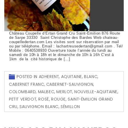
Château Coupelle d’Ertan Grand Cru Saint-Émilion 876 Route
de Sarpe 33330 Saint Christophe des Bardes Web chateau-
coupelledertan.com Les visites sont sur réservation par mail
ou par téléphone. Email : lachartreusedertan@gmail.com . Tel/
Mobile : 0640538930 Ouverture toute l’année du lundi au
samedi de 10h à 18h et le dimanche de 10h à 16h C’est à
1km de la cité historique de […]
POSTED IN
ADHERENT
,
AQUITAINE
,
BLANC
,
CABERNET FRANC
,
CABERNET-SAUVIGNON
,
COLOMBARD
,
MALBEC
,
MERLOT
,
NOUVELLE-AQUITAINE
,
PETIT VERDOT
,
ROSÉ
,
ROUGE
,
SAINT-ÉMILION GRAND
CRU
,
SAUVIGNON BLANC
,
SÉMILLON