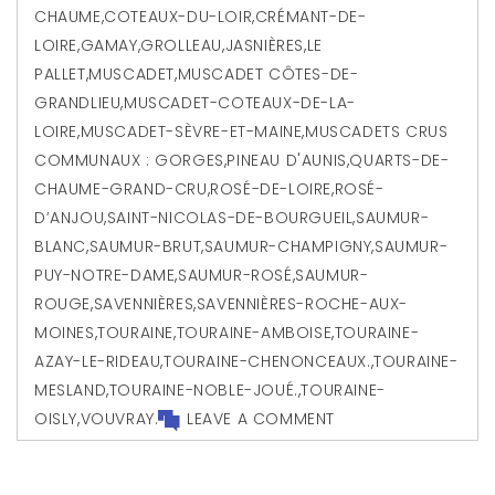
CHAUME
,
COTEAUX-DU-LOIR
,
CRÉMANT-DE-
LOIRE
,
GAMAY
,
GROLLEAU
,
JASNIÈRES
,
LE
PALLET
,
MUSCADET
,
MUSCADET CÔTES-DE-
GRANDLIEU
,
MUSCADET-COTEAUX-DE-LA-
LOIRE
,
MUSCADET-SÈVRE-ET-MAINE
,
MUSCADETS CRUS
COMMUNAUX : GORGES
,
PINEAU D'AUNIS
,
QUARTS-DE-
CHAUME-GRAND-CRU
,
ROSÉ-DE-LOIRE
,
ROSÉ-
D’ANJOU
,
SAINT-NICOLAS-DE-BOURGUEIL
,
SAUMUR-
BLANC
,
SAUMUR-BRUT
,
SAUMUR-CHAMPIGNY
,
SAUMUR-
PUY-NOTRE-DAME
,
SAUMUR-ROSÉ
,
SAUMUR-
ROUGE
,
SAVENNIÈRES
,
SAVENNIÈRES-ROCHE-AUX-
MOINES
,
TOURAINE
,
TOURAINE-AMBOISE
,
TOURAINE-
AZAY-LE-RIDEAU
,
TOURAINE-CHENONCEAUX.
,
TOURAINE-
MESLAND
,
TOURAINE-NOBLE-JOUÉ.
,
TOURAINE-
OISLY
,
VOUVRAY.
LEAVE A COMMENT