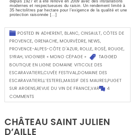
depuis 1927 et a été rénové en 2009 avec des installations
modernes et respectueuses du raisin. Un rendement limité à
35 hectolitres par hectare pour l’exigence de la qualité et une
protection raisonnée […]
POSTED IN
ADHERENT
,
BLANC
,
CINSAULT
,
CÔTES DE
PROVENCE
,
GRENACHE
,
MOURVÈDRE
,
NEWS
,
PROVENCE-ALPES-CÔTE D'AZUR
,
ROLLE
,
ROSÉ
,
ROUGE
,
SYRAH
,
VIOGNIER « MONO CÉPAGE »
TAGGED
BOUTIQUE EN LIGNE DOMAINE VITICOLE DES
ESCARAVATIERS
,
CUVÉE FESTIVAL
,
DOMAINE DES
ESCARAVATIERS
,
L’ESTEREL
,
MASSIF DES MAURES
,
PUGET
SUR ARGENS
,
REVUE DU VIN DE FRANCE
,
VAR
4
COMMENTS
CHÂTEAU SAINT JULIEN
D’AILLE