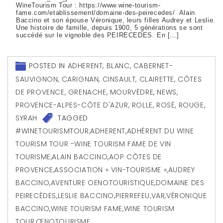
WineTourism Tour : https://www.wine-tourism-
fame.com/etablissement/domaine-des-peirecedes/ Alain
Baccino et son épouse Véronique, leurs filles Audrey et Leslie.
Une histoire de famille, depuis 1900, 5 générations se sont
succédé sur le vignoble des PEIRECEDES. En […]
POSTED IN
ADHERENT
,
BLANC
,
CABERNET-
SAUVIGNON
,
CARIGNAN
,
CINSAULT
,
CLAIRETTE
,
CÔTES
DE PROVENCE
,
GRENACHE
,
MOURVÈDRE
,
NEWS
,
PROVENCE-ALPES-CÔTE D'AZUR
,
ROLLE
,
ROSÉ
,
ROUGE
,
SYRAH
TAGGED
#WINETOURISMTOUR
,
ADHERENT
,
ADHÉRENT DU WINE
TOURISM TOUR -WINE TOURISM FAME DE VIN
TOURISME
,
ALAIN BACCINO
,
AOP CÔTES DE
PROVENCE
,
ASSOCIATION « VIN-TOURISME »
,
AUDREY
BACCINO
,
AVENTURE OENOTOURISTIQUE
,
DOMAINE DES
PEIRECÈDES
,
LESLIE BACCINO
,
PIERREFEU
,
VAR
,
VÉRONIQUE
BACCINO
,
WINE TOURISM FAME
,
WINE TOURISM
TOUR
,
ŒNOTOURISME