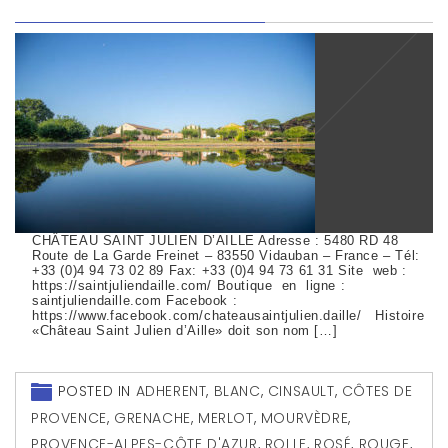
CHÂTEAU SAINT JULIEN D’AILLE Adresse : 5480 RD 48
Route de La Garde Freinet – 83550 Vidauban – France – Tél:
+33 (0)4 94 73 02 89 Fax: +33 (0)4 94 73 61 31 Site web :
https://saintjuliendaille.com/ Boutique en ligne :
saintjuliendaille.com Facebook :
https://www.facebook.com/chateausaintjulien.daille/ Histoire
«Château Saint Julien d’Aille» doit son nom […]
POSTED IN
ADHERENT
,
BLANC
,
CINSAULT
,
CÔTES DE
PROVENCE
,
GRENACHE
,
MERLOT
,
MOURVÈDRE
,
PROVENCE-ALPES-CÔTE D'AZUR
,
ROLLE
,
ROSÉ
,
ROUGE
,