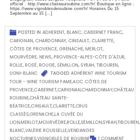
officiel : http://www.chateauroubine.com/fr/ Boutique en ligne :
https://www.vignoblesderoubine.com/fr/ Horaires Du 15
Septembre au 15 […]
POSTED IN
ADHERENT
,
BLANC
,
CABERNET FRANC
,
CARIGNAN
,
CHARDONNAY
,
CINSAULT
,
CLAIRETTE
,
CÔTES DE PROVENCE
,
GRENACHE
,
MERLOT
,
MOURVÈDRE
,
NEWS
,
PROVENCE-ALPES-CÔTE D'AZUR
,
ROLLE
,
ROSÉ
,
ROUGE
,
SÉMILLON
,
SYRAH
,
TIBOUREN
,
UGNI-BLANC
TAGGED
ADHÉRENT WINE TOURISM
TOUR - WINE TOURISM FAME
,
AOC CÔTES DE
PROVENCE
,
CABERNET
,
CARIGNAN
,
CHARDONNAY
,
CHÂTEAU
ROUBINE
,
CHÂTEAU SAINTE-
BÉATRICE
,
CINSAULT
,
CLAIRETTE
,
CRUS
CLASSÉS
,
GRENACHE
,
LA CUVÉE DU
LION
,
MERLOT
,
MOURVÈDRE
,
ROLLE
,
SÉMILLON
,
SYRAH
,
TIBOUREN
,
BLANC
,
VALÉRIE ROUSSELLE
,
VENDANGES
NOCTURNES
,
VIGNOBLES DE ROUBINE
1 COMMENT