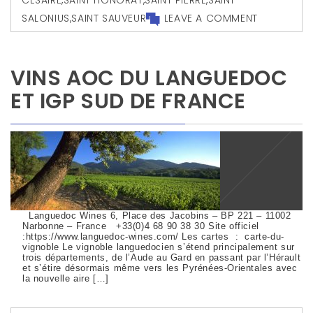
CÉSAIRE
,
SAINT HONORAT
,
SAINT PIERRE
,
SAINT
SALONIUS
,
SAINT SAUVEUR
LEAVE A COMMENT
VINS AOC DU LANGUEDOC
ET IGP SUD DE FRANCE
Languedoc Wines 6, Place des Jacobins – BP 221 – 11002
Narbonne – France +33(0)4 68 90 38 30 Site officiel
:https://www.languedoc-wines.com/ Les cartes : carte-du-
vignoble Le vignoble languedocien s’étend principalement sur
trois départements, de l’Aude au Gard en passant par l’Hérault
et s’étire désormais même vers les Pyrénées-Orientales avec
la nouvelle aire […]