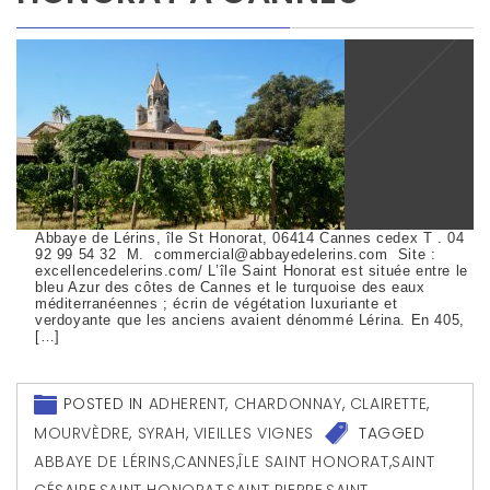
Abbaye de Lérins, île St Honorat, 06414 Cannes cedex T . 04
92 99 54 32 M. commercial@abbayedelerins.com Site :
excellencedelerins.com/ L’île Saint Honorat est située entre le
bleu Azur des côtes de Cannes et le turquoise des eaux
méditerranéennes ; écrin de végétation luxuriante et
verdoyante que les anciens avaient dénommé Lérina. En 405,
[…]
POSTED IN
ADHERENT
,
CHARDONNAY
,
CLAIRETTE
,
MOURVÈDRE
,
SYRAH
,
VIEILLES VIGNES
TAGGED
ABBAYE DE LÉRINS
,
CANNES
,
ÎLE SAINT HONORAT
,
SAINT