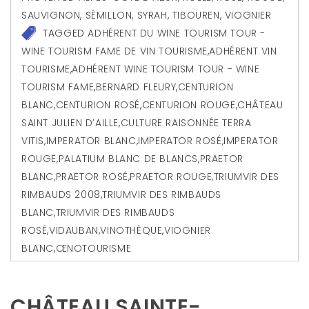
SAUVIGNON
,
SÉMILLON
,
SYRAH
,
TIBOUREN
,
VIOGNIER
TAGGED
ADHÉRENT DU WINE TOURISM TOUR -
WINE TOURISM FAME DE VIN TOURISME
,
ADHÉRENT VIN
TOURISME
,
ADHÉRENT WINE TOURISM TOUR - WINE
TOURISM FAME
,
BERNARD FLEURY
,
CENTURION
BLANC
,
CENTURION ROSÉ
,
CENTURION ROUGE
,
CHÂTEAU
SAINT JULIEN D’AILLE
,
CULTURE RAISONNÉE TERRA
VITIS
,
IMPERATOR BLANC
,
IMPERATOR ROSÉ
,
IMPERATOR
ROUGE
,
PALATIUM BLANC DE BLANCS
,
PRAETOR
BLANC
,
PRAETOR ROSÉ
,
PRAETOR ROUGE
,
TRIUMVIR DES
RIMBAUDS 2008
,
TRIUMVIR DES RIMBAUDS
BLANC
,
TRIUMVIR DES RIMBAUDS
ROSÉ
,
VIDAUBAN
,
VINOTHÈQUE
,
VIOGNIER
BLANC
,
ŒNOTOURISME
CHÂTEAU SAINTE-