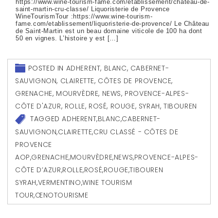
https://www.wine-tourism-fame.com/etablissement/chateau-de-
saint-martin-cru-classe/ Liquoristerie de Provence
WineTourismTour :https://www.wine-tourism-
fame.com/etablissement/liquoristerie-de-provence/ Le Château
de Saint-Martin est un beau domaine viticole de 100 ha dont
50 en vignes. L’histoire y est […]
POSTED IN
ADHERENT
,
BLANC
,
CABERNET-
SAUVIGNON
,
CLAIRETTE
,
CÔTES DE PROVENCE
,
GRENACHE
,
MOURVÈDRE
,
NEWS
,
PROVENCE-ALPES-
CÔTE D'AZUR
,
ROLLE
,
ROSÉ
,
ROUGE
,
SYRAH
,
TIBOUREN
TAGGED
ADHERENT
,
BLANC
,
CABERNET-
SAUVIGNON
,
CLAIRETTE
,
CRU CLASSÉ - CÔTES DE
PROVENCE
AOP
,
GRENACHE
,
MOURVÈDRE
,
NEWS
,
PROVENCE-ALPES-
CÔTE D’AZUR
,
ROLLE
,
ROSÉ
,
ROUGE
,
TIBOUREN
SYRAH
,
VERMENTINO
,
WINE TOURISM
TOUR
,
ŒNOTOURISME