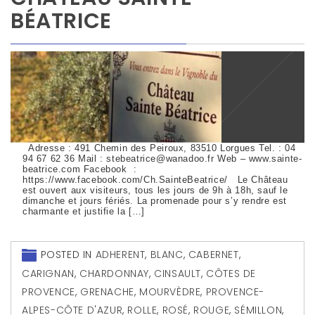
BÉATRICE
Adresse : 491 Chemin des Peiroux, 83510 Lorgues Tel. : 04
94 67 62 36 Mail : stebeatrice@wanadoo.fr Web – www.sainte-
beatrice.com Facebook :
https://www.facebook.com/Ch.SainteBeatrice/ Le Château
est ouvert aux visiteurs, tous les jours de 9h à 18h, sauf le
dimanche et jours fériés. La promenade pour s’y rendre est
charmante et justifie la […]
POSTED IN
ADHERENT
,
BLANC
,
CABERNET
,
CARIGNAN
,
CHARDONNAY
,
CINSAULT
,
CÔTES DE
PROVENCE
,
GRENACHE
,
MOURVÈDRE
,
PROVENCE-
ALPES-CÔTE D'AZUR
,
ROLLE
,
ROSÉ
,
ROUGE
,
SÉMILLON
,