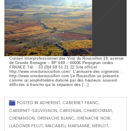
Conseil Interprofessionnel des Vins du Roussillon 19, avenue
de Grande Bretagne – BP 649 – 66006 Perpignan cedex
FRANCE Tél. : 33 (0)4 68 51 21 22 Site officiel :
http://www.vinsduroussillon.com/ L’annuaire des vignerons :
http://www.vinsduroussillon.com Le Roussillon se présente
comme un amphithéâtre dominé par des hauteurs souvent
difficiles à franchir qui le séparent des […]
POSTED IN
ADHERENT
,
CABERNET FRANC
,
CABERNET-SAUVIGNON
,
CARIGNAN
,
CHARDONNAY
,
CHENANSON
,
GRENACHE BLANC
,
GRENACHE NOIR
,
LLADONER PELUT
,
MACABEU
,
MARSANNE
,
MERLOT
,