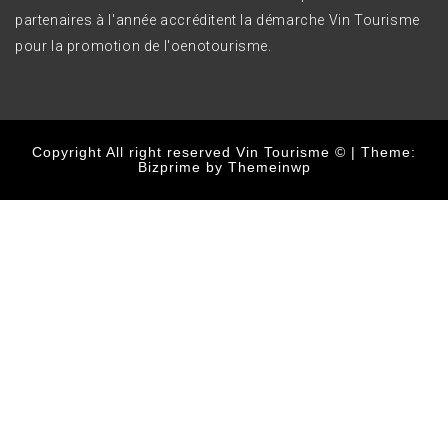
partenaires à l'année accréditent la démarche Vin Tourisme
pour la promotion de l'oenotourisme.
Copyright All right reserved Vin Tourisme ©
|
Theme:
Bizprime by
Themeinwp