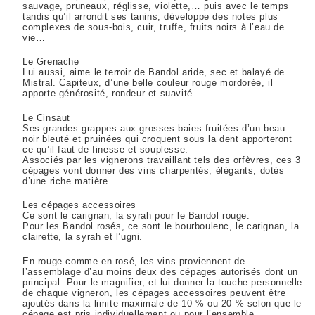
sauvage, pruneaux, réglisse, violette,… puis avec le temps
tandis qu’il arrondit ses tanins, développe des notes plus
complexes de sous-bois, cuir, truffe, fruits noirs à l’eau de
vie…
Le Grenache
Lui aussi, aime le terroir de Bandol aride, sec et balayé de
Mistral. Capiteux, d’une belle couleur rouge mordorée, il
apporte générosité, rondeur et suavité.
Le Cinsaut
Ses grandes grappes aux grosses baies fruitées d’un beau
noir bleuté et pruinées qui croquent sous la dent apporteront
ce qu’il faut de finesse et souplesse.
Associés par les vignerons travaillant tels des orfèvres, ces 3
cépages vont donner des vins charpentés, élégants, dotés
d’une riche matière.
Les cépages accessoires
Ce sont le carignan, la syrah pour le Bandol rouge.
Pour les Bandol rosés, ce sont le bourboulenc, le carignan, la
clairette, la syrah et l’ugni.
En rouge comme en rosé, les vins proviennent de
l’assemblage d’au moins deux des cépages autorisés dont un
principal. Pour le magnifier, et lui donner la touche personnelle
de chaque vigneron, les cépages accessoires peuvent être
ajoutés dans la limite maximale de 10 % ou 20 % selon que le
cépage est pris individuellement ou pour l’ensemble.