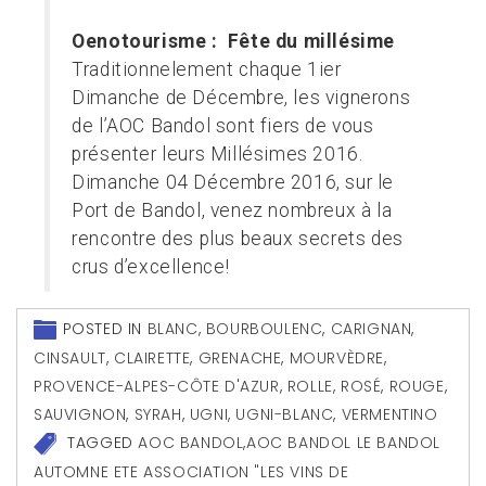
Oenotourisme : Fête du millésime
Traditionnelement chaque 1ier
Dimanche de Décembre, les vignerons
de l’AOC Bandol sont fiers de vous
présenter leurs Millésimes 2016.
Dimanche 04 Décembre 2016, sur le
Port de Bandol, venez nombreux à la
rencontre des plus beaux secrets des
crus d’excellence!
POSTED IN
BLANC
,
BOURBOULENC
,
CARIGNAN
,
CINSAULT
,
CLAIRETTE
,
GRENACHE
,
MOURVÈDRE
,
PROVENCE-ALPES-CÔTE D'AZUR
,
ROLLE
,
ROSÉ
,
ROUGE
,
SAUVIGNON
,
SYRAH
,
UGNI
,
UGNI-BLANC
,
VERMENTINO
TAGGED
AOC BANDOL
,
AOC BANDOL LE BANDOL
AUTOMNE ETE ASSOCIATION "LES VINS DE